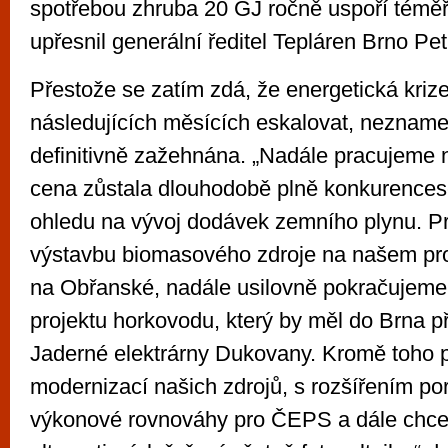
spotřebou zhruba 20 GJ ročně uspoří téměř
upřesnil generální ředitel Tepláren Brno Pe
Přestože se zatím zdá, že energetická kriz
následujících měsících eskalovat, neznamen
definitivně zažehnána. „Nadále pracujeme 
cena zůstala dlouhodobě plně konkurences
ohledu na vývoj dodávek zemního plynu. Pro
výstavbu biomasového zdroje na našem pr
na Obřanské, nadále usilovně pokračujeme 
projektu horkovodu, který by měl do Brna př
Jaderné elektrárny Dukovany. Kromě toho 
modernizací našich zdrojů, s rozšířením por
výkonové rovnováhy pro ČEPS a dále chce