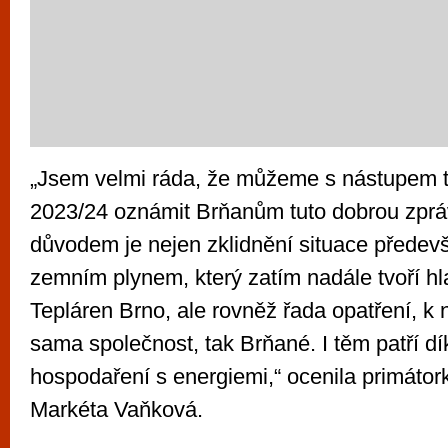
„Jsem velmi ráda, že můžeme s nástupem 
2023/24 oznámit Brňanům tuto dobrou zprá
důvodem je nejen zklidnění situace předevš
zemním plynem, který zatím nadále tvoří hl
Tepláren Brno, ale rovněž řada opatření, k n
sama společnost, tak Brňané. I těm patří d
hospodaření s energiemi,“ ocenila primáto
Markéta Vaňková.