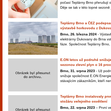
počasí Teplárny Brno přerušují 
Děje se tak v této topné sezoně j
Teplárny Brno a ČEZ podepsal
výstavbě horkovodu z Dukov
Brno, 26. března 2024
- Výstav
elektrárny Dukovany do Brna vsto
fáze. Společnost Teplárny Brno, k
E.ON letos už podruhé snižuj
sezonou zlevní plyn o 16 pro
Brno, 31. srpna 2023
- Už podr
snižuje společnost E.ON Energi
stávajícím zákazníkům, kteří nem
Teplárny Brno instalovaly prvn
stožáru veřejného osvětlení
Brno, 22. srpna 2023
– První ve