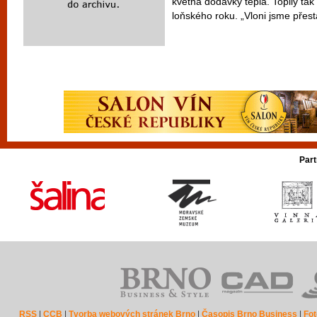
května dodávky tepla. Topily tak 
loňského roku. „Vloni jsme přestal
Part
RSS
|
CCB
|
Tvorba webových stránek Brno
|
Časopis Brno Business
|
Fot