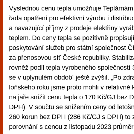
Výslednou cenu tepla umožňuje Teplárnám
řada opatření pro efektivní výrobu i distribu
a navazující příjmy z prodeje elektřiny vy
teplem. Do ceny tepla se pozitivně propisuj
poskytování služeb pro státní společnost 
za přenosovou síť České republiky. Stabili
rovněž podíl tepla vyrobeného společností
se v uplynulém období ještě zvýšil. „Po zd
loňského roku jsme proto mohli v relativně 
na jaře snížit cenu tepla o 170 Kč/GJ bez
DPH). V součtu se snížením ceny od letošní
260 korun bez DPH (286 Kč/GJ s DPH) to 
porovnání s cenou z listopadu 2023 průmě