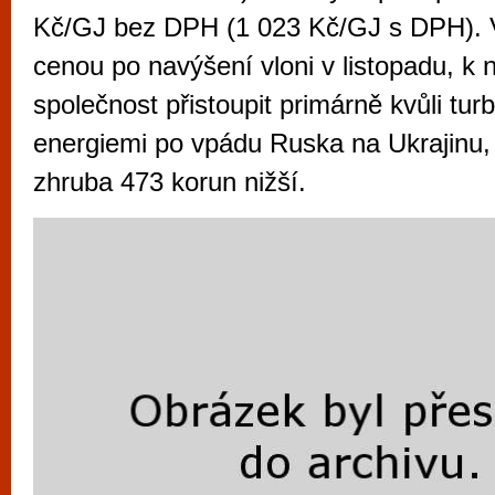
vyzkoušet různé kasinové hry. V neustál
Kč/GJ bez DPH (1 023 Kč/GJ s DPH). 
metropoli naleznete širokou nabídku her o
cenou po navýšení vloni v listopadu, k
po moderní automaty jak pro pravidelné n
společnost přistoupit primárně kvůli turb
příležitostné hráče. V...
energiemi po vpádu Ruska na Ukrajinu,
zhruba 473 korun nižší.