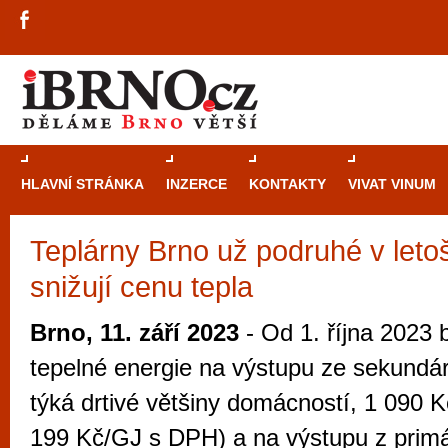
HLAVNÍ STRÁNKA
INZERCE
KONTAKTY
VIVAT VINUM
Teplárny Brno už podruhé v leto
Průvodce
kasi
snižují cenu tepla
Brně: Od rulet
automaty
Brno, 11. září 2023
- Od 1. října 2023
Brno je měs
tepelné energie na výstupu ze sekundárn
zajímavé p
týká drtivé většiny domácností, 1 090
restaurace, div
199 Kč/GJ s DPH) a na výstupu z primá
Mimo jiné je ale také místem, kde si můžet