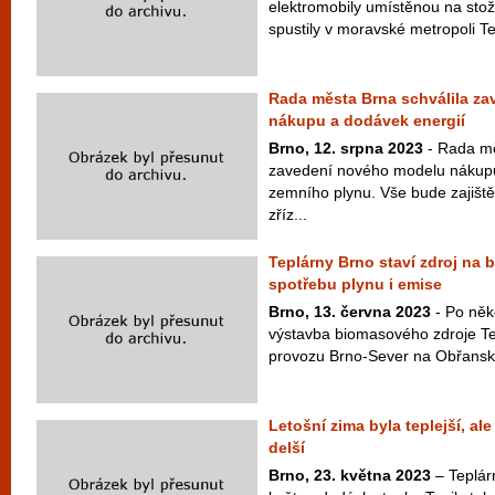
elektromobily umístěnou na stož
spustily v moravské metropoli Te
Rada města Brna schválila z
nákupu a dodávek energií
Brno, 12. srpna 2023
- Rada mě
zavedení nového modelu nákupu
zemního plynu. Vše bude zajišt
zříz...
Teplárny Brno staví zdroj na 
spotřebu plynu i emise
Brno, 13. června 2023
- Po něk
výstavba biomasového zdroje Tep
provozu Brno-Sever na Obřanské.
Letošní zima byla teplejší, al
delší
Brno, 23. května 2023
– Teplárn