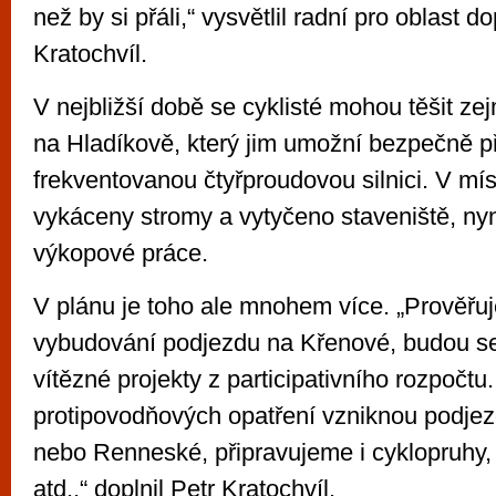
než by si přáli,“ vysvětlil radní pro oblast d
Kratochvíl.
V nejbližší době se cyklisté mohou těšit z
na Hladíkově, který jim umožní bezpečně p
frekventovanou čtyřproudovou silnici. V mís
vykáceny stromy a vytyčeno staveniště, ny
výkopové práce.
V plánu je toho ale mnohem více. „Prověř
vybudování podjezdu na Křenové, budou se
vítězné projekty z participativního rozpočtu
protipovodňových opatření vzniknou podje
nebo Renneské, připravujeme i cyklopruhy,
atd.,“ doplnil Petr Kratochvíl.