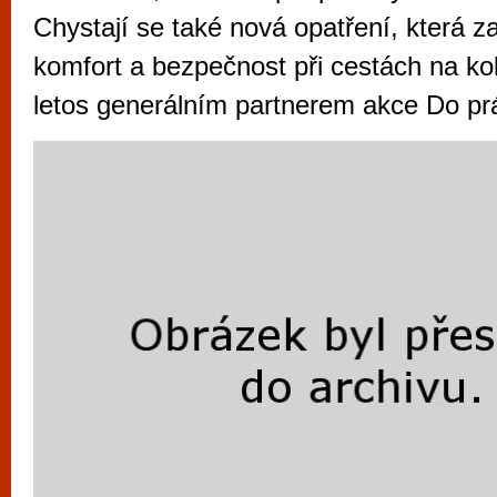
vyzkoušet různé kasinové hry. V neustál
Chystají se také nová opatření, která zaj
metropoli naleznete širokou nabídku her o
komfort a bezpečnost při cestách na kol
po moderní automaty jak pro pravidelné n
letos generálním partnerem akce Do pr
příležitostné hráče. V...