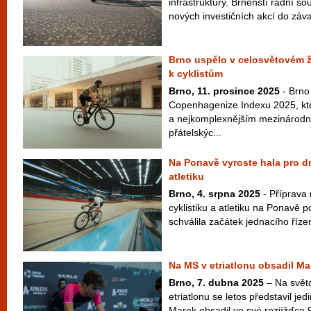
infrastruktury. Brněnští radní so
nových investičních akcí do záva
Brno uspělo v celosvětovém ž
k cyklistům
Brno, 11. prosince 2025
- Brno
Copenhagenize Indexu 2025, kte
a nejkomplexnějším mezinárod
přátelskýc...
Na Ponavě vyroste hala pro d
atletiku
Brno, 4. srpna 2025
- Příprava
cyklistiku a atletiku na Ponavě
schválila začátek jednacího říze
Na MS v etriatlonu obsadil Ma
Brno, 7. dubna 2025
– Na svět
etriatlonu se letos představil je
Marek obsadil ve své rozjížďce 9