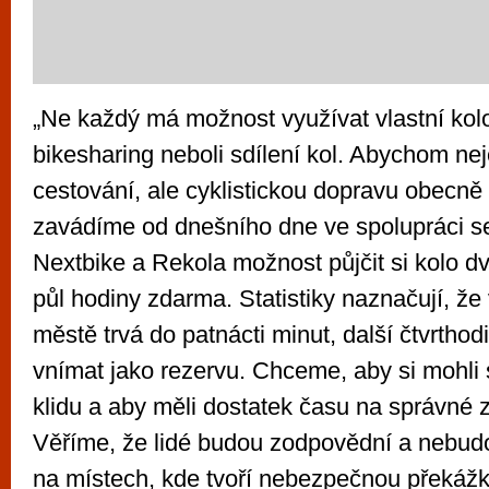
„Ne každý má možnost využívat vlastní kolo,
bikesharing neboli sdílení kol. Abychom ne
cestování, ale cyklistickou dopravu obecně 
zavádíme od dnešního dne ve spolupráci s
Nextbike a Rekola možnost půjčit si kolo d
půl hodiny zdarma. Statistiky naznačují, že 
městě trvá do patnácti minut, další čtvrtho
vnímat jako rezervu. Chceme, aby si mohli sv
klidu a aby měli dostatek času na správné 
Věříme, že lidé budou zodpovědní a nebud
na místech, kde tvoří nebezpečnou překážk