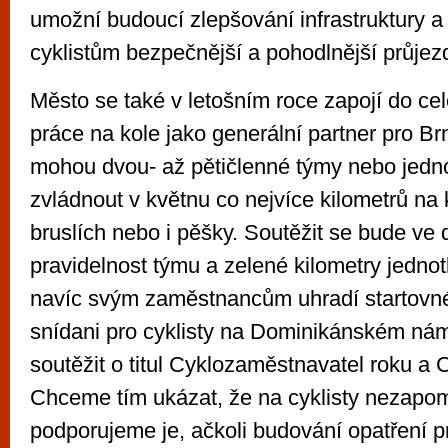
umožní budoucí zlepšování infrastruktury a
cyklistům bezpečnější a pohodlnější průje
Město se také v letošním roce zapojí do ce
práce na kole jako generální partner pro Brn
mohou dvou- až pětičlenné týmy nebo jednot
zvládnout v květnu co nejvíce kilometrů na 
bruslích nebo i pěšky. Soutěžit se bude ve 
pravidelnost týmu a zelené kilometry jednot
navíc svým zaměstnancům uhradí startovn
snídani pro cyklisty na Dominikánském nám
soutěžit o titul Cyklozaměstnavatel roku a
Chceme tím ukázat, že na cyklisty nezap
podporujeme je, ačkoli budování opatření pr