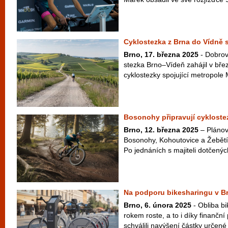
Cyklostezka z Brna do Vídně 
Brno, 17. března 2025
- Dobrov
stezka Brno–Vídeň zahájil v bř
cyklostezky spojující metropole
Bosonohy připravují cyklost
Brno, 12. března 2025
– Plánov
Bosonohy, Kohoutovice a Žebětí
Po jednáních s majiteli dotčený
Na podporu bikesharingu v Br
Brno, 6. února 2025
- Obliba b
rokem roste, a to i díky finančn
schválili navýšení částky určené