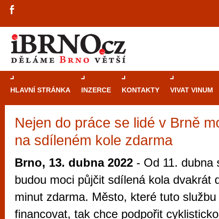
HLAVNÍ STRÁNKA
INZERCE
KONTAKTY
VIVAT VINUM
Nejen do práce se lidé v Brně m
Průvodce
kasi
na sdíleném kole zdarma
Brně: Od rulet
automaty
Brno, 13. dubna 2022
- Od 11. dubna s
Brno je měs
budou moci půjčit sdílená kola dvakrát 
zajímavé p
minut zdarma. Město, které tuto služb
restaurace, div
financovat, tak chce podpořit cyklistick
Mimo jiné je ale také místem, kde si můžet