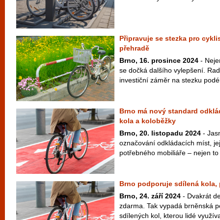
Připravuje se stezka pro cykli
přehradě
Brno, 16. prosince 2024
- Nejen
se dočká dalšího vylepšení. Rad
investiční záměr na stezku podé
Brno má nový standard odklád
kola a koloběžky
Brno, 20. listopadu 2024
- Jas
označování odkládacích míst, je
potřebného mobiliáře – nejen to 
Brno podporuje sdílená kola, 
Brno, 24. září 2024
- Dvakrát de
zdarma. Tak vypadá brněnská po
sdílených kol, kterou lidé využív