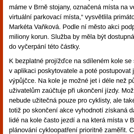
máme v Brně stojany, označená místa na 
virtuální parkovací místa,“ vysvětlila primá
Markéta Vaňková. Podle ní město akci podp
miliony korun. Služba by měla být dostupn
do vyčerpání této částky.
K bezplatné projížďce na sdíleném kole se s
v aplikaci poskytovatele a poté postupovat 
výpůjčce. Na kole je možné jet i déle než pů
uživatelům zaúčtuje při ukončení jízdy. Mo
nebude užitečná pouze pro cyklisty, ale tak
totiž po skončení akce vyhodnotí získaná da
lidé na kole často jezdí a na která místa v 
plánování cykloopatření prioritně zaměřit. 