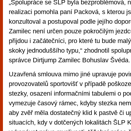
„Spolupráce se ŠLP byla bezproblémová, n
realizaci pomohla paní Packová, s kterou 
konzultoval a postupoval podle jejího dopor
Zamilec není určen pouze pokročilým jezdc
přijdou i začátečníci, pro které tu bude ma
skoky jednoduššího typu,“ zhodnotil spolup
správce Dirtjump Zamilec Bohuslav Švéda.
Uzavřená smlouva mimo jiné upravuje povi
provozovatelů sportovišť v případě poškoze
stezky, osazení informačními tabulemi o p
vymezuje časový rámec, kdyby stezka nemě
aby zvěř měla dostatečný klid k pastvě či u
situacích, kdy v dotčených lokalitách ŠLP K