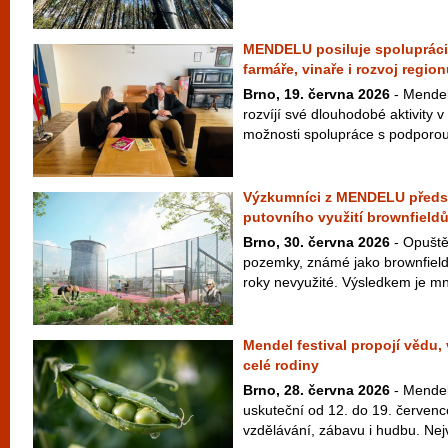
MENDELU posiluje spolupráci 
farmáře, vinaře i rozvoj regio
Brno, 19. června 2026
- Mendel
rozvíjí své dlouhodobé aktivity v
možnosti spolupráce s podporou 
Výzkumníci z MENDELU předst
putovního využití brownfield
Brno, 30. června 2026
- Opuště
pozemky, známé jako brownfieldy
roky nevyužité. Výsledkem je mn
Mendel festival propojí vědu,
celé rodiny
Brno, 28. června 2026
- Mendel 
uskuteční od 12. do 19. červenc
vzdělávání, zábavu i hudbu. Nej