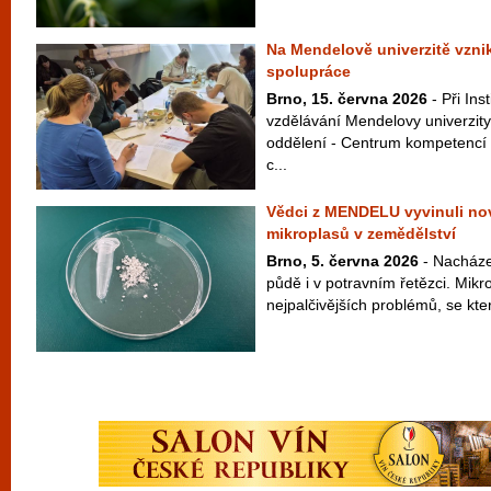
Na Mendelově univerzitě vzni
spolupráce
Brno, 15. června 2026
- Při Ins
vzdělávání Mendelovy univerzity
oddělení - Centrum kompetencí 
c...
Vědci z MENDELU vyvinuli n
mikroplasů v zemědělství
Brno, 5. června 2026
- Nacházej
půdě i v potravním řetězci. Mikr
nejpalčivějších problémů, se kter