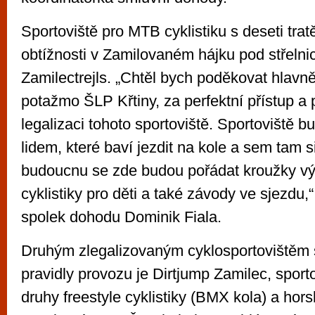
Sportoviště pro MTB cyklistiku s deseti tra
obtížnosti v Zamilovaném hájku pod střelni
Zamilectrejls. „Chtěl bych poděkovat hla
potažmo ŠLP Křtiny, za perfektní přístup a
legalizaci tohoto sportoviště. Sportoviště b
lidem, které baví jezdit na kole a sem tam si
budoucnu se zde budou pořádat kroužky 
cyklistiky pro děti a také závody ve sjezdu
spolek dohodu Dominik Fiala.
Druhým zlegalizovaným cyklosportovištěm
pravidly provozu je Dirtjump Zamilec, sport
druhy freestyle cyklistiky (BMX kola) a hors