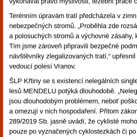
vykonávat právo myslivosti, těžební práce či
Terénním úpravám tratí předcházela v zimn
nebezpečných stromů. „Proběhla zde rozsá
a polosuchých stromů a výchovné zásahy, kt
Tím jsme zároveň připravili bezpečné podm
návštěvníky zlegalizovaných tratí,“ upřesnil
vedoucí polesí Vranov.
ŠLP Křtiny se s existencí nelegálních singl
lesů MENDELU potýká dlouhodobě. „Nelegál
jsou dlouhodobým problémem, neboť poškoz
a omezují v nich hospodaření. Přitom zákon
289/2019 Sb. jasně uvádí, že cyklisté mohou
pouze po vyznačených cyklostezkách či po 