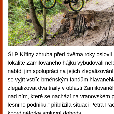
ŠLP Křtiny zhruba před dvěma roky oslovil b
lokalitě Zamilovaného hájku vybudovali neleg
nabídl jim spolupráci na jejich zlegalizován
se vyjít vstříc brněnským fandům hlavanehl
zlegalizovat dva traily v oblasti Zamilované
nad ním, které se nachází na vranovském p
lesního podniku,“ přiblížila situaci Petra Pa
koordinátorka smluvní dohody.