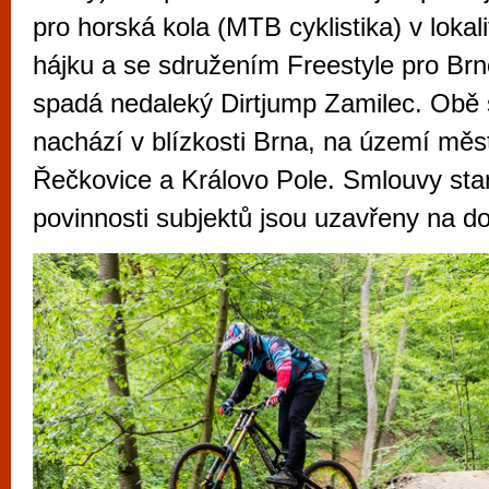
vyzkoušet různé kasinové hry. V neustál
pro horská kola (MTB cyklistika) v loka
metropoli naleznete širokou nabídku her o
hájku a se sdružením Freestyle pro Brn
po moderní automaty jak pro pravidelné n
spadá nedaleký Dirtjump Zamilec. Obě 
příležitostné hráče. V...
nachází v blízkosti Brna, na území měs
Řečkovice a Královo Pole. Smlouvy stan
povinnosti subjektů jsou uzavřeny na do