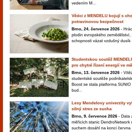
vedením M...
Vědci z MENDELU bojují s cho
potravinovou bezpečnost
Brno, 24. července 2026
- Hrác
plodin evropského zemědělství,
schopnosti vázat vzdušný dusík a
Studentskou soutěž MENDELU 
pro chytré řízení energií ve m
Brno, 13. července 2026
- Vítě
studentské soutěže podnikate
Boost se stala platforma SUNIO 
bud...
Lesy Mendelovy univerzity vy
silný stres ze sucha
Brno, 9. července 2026
- Data z
měřicích stanic DendroNetwork u
suchem dosáhl na konci června h