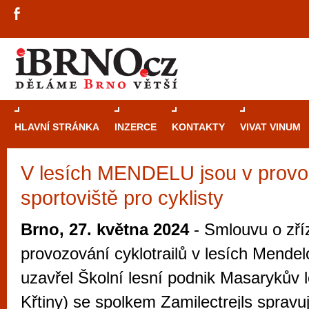
HLAVNÍ STRÁNKA
INZERCE
KONTAKTY
VIVAT VINUM
V lesích MENDELU jsou v provo
Průvodce
kasi
sportoviště pro cyklisty
Brně: Od rulet
automaty
Brno, 27. května 2024
- Smlouvu o zří
Brno je měs
provozování cyklotrailů v lesích Mendel
zajímavé p
uzavřel Školní lesní podnik Masarykův 
restaurace, div
Křtiny) se spolkem Zamilectrejls spravu
Mimo jiné je ale také místem, kde si můžet