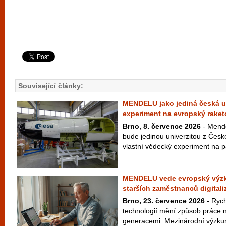
Související články:
MENDELU jako jediná česká un
experiment na evropský raket
Brno, 8. července 2026
- Mende
bude jedinou univerzitou z České
vlastní vědecký experiment na p
MENDELU vede evropský výzku
starších zaměstnanců digitali
Brno, 23. července 2026
- Rych
technologií mění způsob práce n
generacemi. Mezinárodní výzku