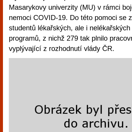
vyzkoušet různé kasinové hry. V neustál
Masarykovy univerzity (MU) v rámci boj
metropoli naleznete širokou nabídku her o
nemoci COVID-19. Do této pomoci se za
po moderní automaty jak pro pravidelné n
studentů lékařských, ale i nelékařských 
příležitostné hráče. V...
programů, z nichž 279 tak plnilo pracov
vyplývající z rozhodnutí vlády ČR.