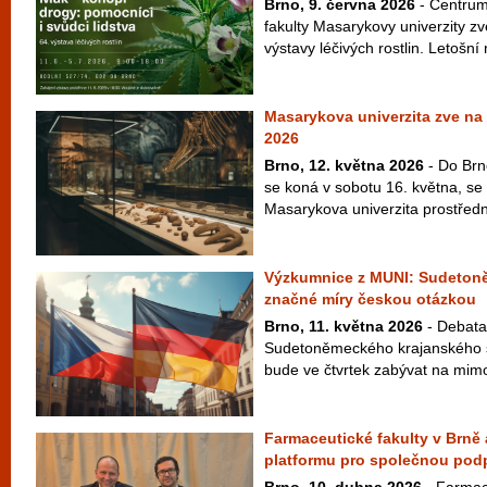
Brno, 9. června 2026
- Centrum 
fakulty Masarykovy univerzity zv
výstavy léčivých rostlin. Letošní 
Masarykova univerzita zve n
2026
Brno, 12. května 2026
- Do Brn
se koná v sobotu 16. května, se 
Masarykova univerzita prostřed
Výzkumnice z MUNI: Sudetoně
značné míry českou otázkou
Brno, 11. května 2026
- Debata 
Sudetoněmeckého krajanského s
bude ve čtvrtek zabývat na mimo
Farmaceutické fakulty v Brně 
platformu pro společnou pod