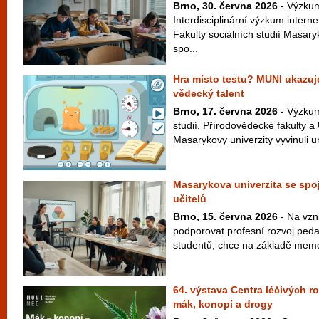
Brno, 30. června 2026
- Výzkum
Interdisciplinární výzkum interne
Fakulty sociálních studií Masar
spo...
Hra místo testu? MUNI ukazuje
vědecký talent
Brno, 17. června 2026
- Výzkum
studií, Přírodovědecké fakulty a
Masarykovy univerzity vyvinuli un
Masarykova univerzita se spoj
učitelů
Brno, 15. června 2026
- Na vzni
podporovat profesní rozvoj peda
studentů, chce na základě memo
64. výstava Centra léčivých r
mák, konopí a drogy