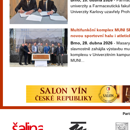
Brno, 10. dubna 2026
- Farmac
univerzity a Farmaceutická fakul
Univerzity Karlovy uzavřely Prohl
Multifunkční komplex MUNI 
novou sportovní halu i atletic
Brno, 28. dubna 2026
- Masary
slavnostně zahájila výstavbu mu
komplexu v Univerzitním kampus
MUNI...
Part