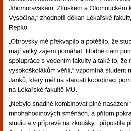
Jihomoravském, Zlínském a Olomouckém kraj
Vysočina,“ zhodnotil děkan Lékařské fakul
Repko.
„Obrovsky mě překvapilo a potěšilo, že stud
mají velký zájem pomáhat. Hodně nám pom
spolupráce s vedením fakulty a také to, že
vysokoškolákům věřili,“ vzpomíná student 
Janků, který měl na starosti koordinaci po
na Lékařské fakultě MU.
„Nebylo snadné kombinovat plné nasazení 
mnohahodinových směnách, a přitom pokr
studiu a v přípravě na zkoušky,“ připustila