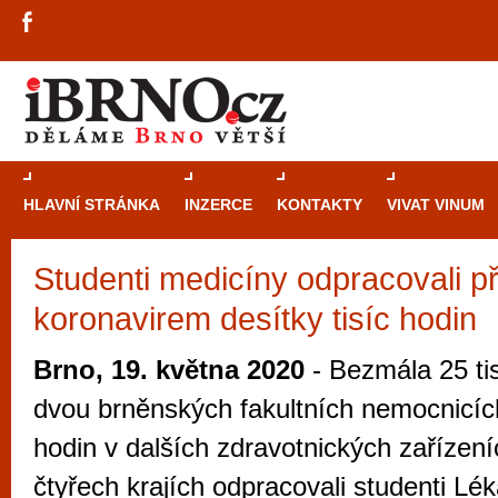
HLAVNÍ STRÁNKA
INZERCE
KONTAKTY
VIVAT VINUM
Studenti medicíny odpracovali při
Průvodce
kasi
koronavirem desítky tisíc hodin
Brně: Od rulet
automaty
Brno, 19. května 2020
- Bezmála 25 tis
Brno je měs
dvou brněnských fakultních nemocnicích 
zajímavé p
hodin v dalších zdravotnických zařízen
restaurace, div
čtyřech krajích odpracovali studenti Lék
Mimo jiné je ale také místem, kde si můžet