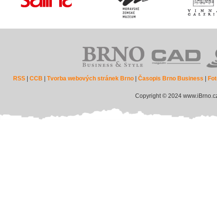
RSS
|
CCB
|
Tvorba webových stránek Brno
|
Časopis Brno Business
|
Fot
Copyright © 2024 www.iBrno.c