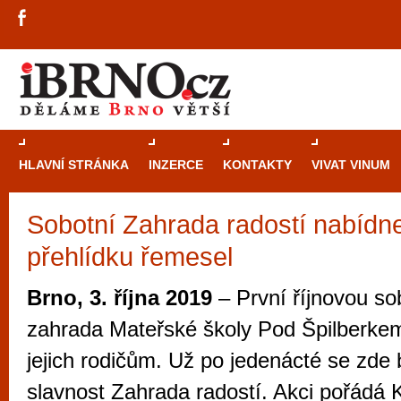
HLAVNÍ STRÁNKA
INZERCE
KONTAKTY
VIVAT VINUM
Sobotní Zahrada radostí nabídne
Průvodce
kasi
přehlídku řemesel
Brně: Od rulet
automaty
Brno, 3. října 2019
– První říjnovou s
Brno je měs
zahrada Mateřské školy Pod Špilberkem
zajímavé p
jejich rodičům. Už po jedenácté se zde
restaurace, div
slavnost Zahrada radostí. Akci pořádá K
Mimo jiné je ale také místem, kde si můžet