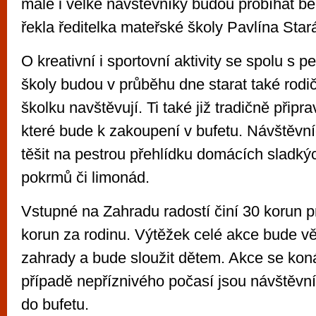
malé i velké návštěvníky budou probíhat b
řekla ředitelka mateřské školy Pavlína Star
O kreativní i sportovní aktivity se spolu s
školy budou v průběhu dne starat také rodič
školku navštěvují. Ti také již tradičně připra
které bude k zakoupení v bufetu. Návštěvn
těšit na pestrou přehlídku domácích sladký
pokrmů či limonád.
Vstupné na Zahradu radostí činí 30 korun p
korun za rodinu. Výtěžek celé akce bude v
zahrady a bude sloužit dětem. Akce se kon
případě nepříznivého počasí jsou návštěvní
do bufetu.