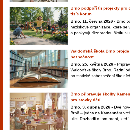
Brno podpoří tři projekty pro
tisíc korun
Brno, 11. června 2026
- Brno po
neziskové organizace, které se 
a poskytují různorodou škálu slu
Waldorfská škola Brno projde o
bezpečnost
Brno, 25. května 2026
- Připrav
Waldorfské školy Brno. Radní ods
na statické zabezpečení školních 
Brno připravuje školky Kamen
pro stovky dětí
Brno, 3. dubna 2026
- Dvě nové
Brně – jedna na Kamenném vrch
ulici. Rozhodli o tom radní, kteří 