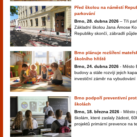
Před školou na náměstí Republ
parkování
Brno, 28. dubna 2026
– Tři par
Základní školou Jana Ámose K
Republiky skončí, zábradlí půjde
Brno plánuje rozšíření mateřs
školního hřiště
Brno, 24. dubna 2026
- Město B
budovy a stále rozvíjí jejich kapa
investiční záměr na vybudování 
Brno podpoří preventivní pro
školách
Brno, 18. března 2026
- Město 
školám, které zaslaly žádost, 600
projektů primární prevence na te