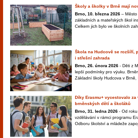
Školy a školky v Brně mají n
Brno, 10. března 2026
– Město 
základních a mateřských škol in
Celkem jich bylo ve školních za
Škola na Hudcově se rozšíří,
i střešní zahrada
Brno, 26. února 2026
- Děti z 
lepší podmínky pro výuku. Brněnš
Základní školy Hudcova v Brně, k
Díky Erasmu+ vycestovalo za 
brněnských dětí a školáků
Brno, 31. ledna 2026
- Od roku
vzdělávání v rámci programu Er
Odboru školství a mládeže zapoji