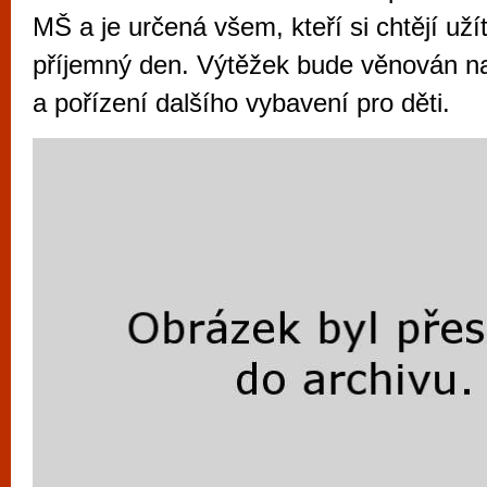
vyzkoušet různé kasinové hry. V neustál
MŠ a je určená všem, kteří si chtějí uží
metropoli naleznete širokou nabídku her o
příjemný den. Výtěžek bude věnován n
po moderní automaty jak pro pravidelné n
a pořízení dalšího vybavení pro děti.
příležitostné hráče. V...