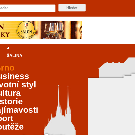
ŠALINA
rno
usiness
votní styl
ltura
storie
jímavosti
port
outěže