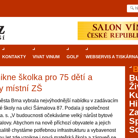
KONTAKTY
VIVAT VINUM
GOLF
WEBSERVIS A TISKÁRNA
B
kne školka pro 75 dětí a
B
Průvodce
kasinovými hrami v Brně: Od
Ži
rulety po video automaty
ty místní ZŠ
Ku
Brno je městem známým pro zajímavé památky, skvělé
ěsta Brna vybrala nejvýhodnější nabídku v zadávacím
Hi
restaurace, divadla a univerzity. Mimo jiné je ale také
é školy na ulici Šámalova 87. Podala ji společnost
Za
místem, kde si můžete legálně a bezpečně vyzkoušet
. „V budoucnosti očekáváme velký nárůst bytové
různé kasinové hry. V neustále kvetoucí moravské
S
malovy. Abychom na nově příchozí obyvatele a jejich
metropoli naleznete širokou nabídku her od klasické
S
 lokalitě chystáme potřebnou infrastrukturu a vybavenost
rulety až po moderní automaty jak pro pravidelné
ráče. V...
vou let zde vznikne i nová mateřská škola a zároveň se