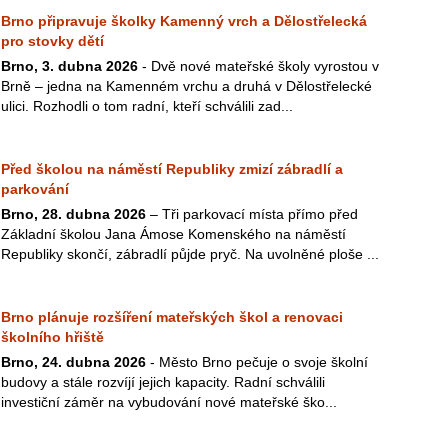
Brno připravuje školky Kamenný vrch a Dělostřelecká
pro stovky dětí
Brno, 3. dubna 2026
- Dvě nové mateřské školy vyrostou v
Brně – jedna na Kamenném vrchu a druhá v Dělostřelecké
ulici. Rozhodli o tom radní, kteří schválili zad...
Před školou na náměstí Republiky zmizí zábradlí a
parkování
Brno, 28. dubna 2026
– Tři parkovací místa přímo před
Základní školou Jana Ámose Komenského na náměstí
Republiky skončí, zábradlí půjde pryč. Na uvolněné ploše ...
Brno plánuje rozšíření mateřských škol a renovaci
školního hřiště
Brno, 24. dubna 2026
- Město Brno pečuje o svoje školní
budovy a stále rozvíjí jejich kapacity. Radní schválili
investiční záměr na vybudování nové mateřské ško...