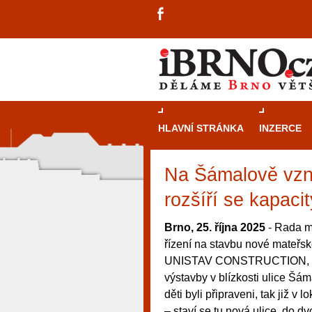
HLAVNÍ STRÁNKA
INZERCE
Na Šámalově vzni
rozšíří se kapaci
Brno, 25. října 2025
- Rada m
řízení na stavbu nové mateřsk
UNISTAV CONSTRUCTION, a. s
výstavby v blízkosti ulice Šá
děti byli připraveni, tak již v
návštěvníky, tak pro příležitostné h
– staví se tu nová ulice, do d