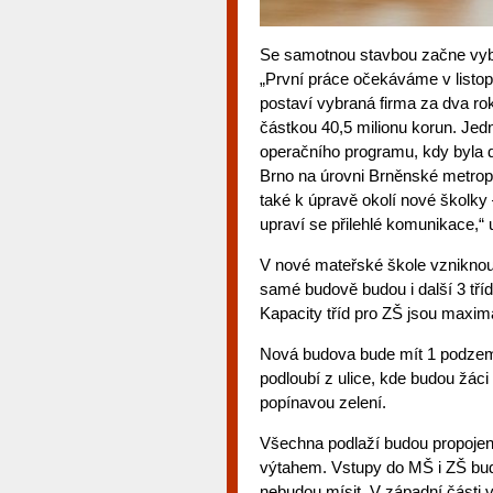
Se samotnou stavbou začne vybr
„První práce očekáváme v listo
postaví vybraná firma za dva ro
částkou 40,5 milionu korun. Jed
operačního programu, kdy byla d
Brno na úrovni Brněnské metropol
také k úpravě okolí nové školky 
upraví se přilehlé komunikace,“
V nové mateřské škole vzniknou 
samé budově budou i další 3 třídy
Kapacity tříd pro ZŠ jsou maximá
Nová budova bude mít 1 podzem
podloubí z ulice, kde budou žáci
popínavou zelení.
Všechna podlaží budou propojen
výtahem. Vstupy do MŠ i ZŠ bud
nebudou mísit. V západní části v