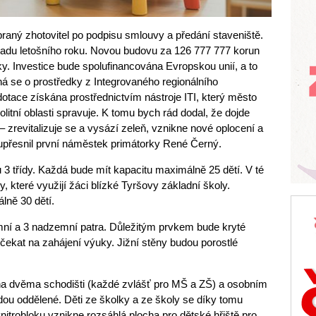
aný zhotovitel po podpisu smlouvy a předání staveniště.
padu letošního roku. Novou budovu za 126 777 777 korun
ky. Investice bude spolufinancována Evropskou unií, a to
ná se o prostředky z Integrovaného regionálního
otace získána prostřednictvím nástroje ITI, který město
itní oblasti spravuje. K tomu bych rád dodal, že dojde
– zrevitalizuje se a vysází zeleň, vznikne nové oplocení a
 upřesnil první náměstek primátorky René Černý.
3 třídy. Každá bude mít kapacitu maximálně 25 dětí. V té
, které využijí žáci blízké Tyršovy základní školy.
lně 30 dětí.
ní a 3 nadzemní patra. Důležitým prvkem bude kryté
 čekat na zahájení výuky. Jižní stěny budou porostlé
a dvěma schodišti (každé zvlášť pro MŠ a ZŠ) a osobním
ou oddělené. Děti ze školky a ze školy se díky tomu
nitrobloku vznikne rozsáhlá plocha pro dětské hřiště pro