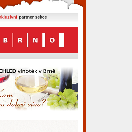
xkluzivní
partner sekce