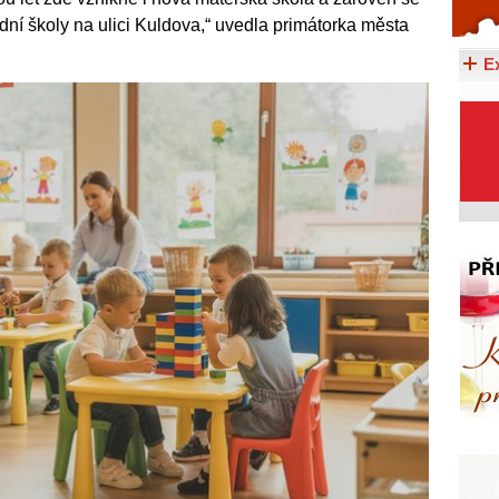
ladní školy na ulici Kuldova,“ uvedla primátorka města
Celý článek...
E