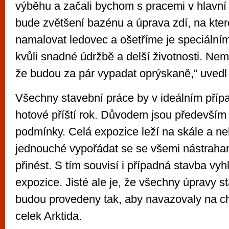
výběhu a začali bychom s pracemi v hlavní
bude zvětšení bazénu a úprava zdí, na kt
namalovat ledovec a ošetříme je speciáln
kvůli snadné údržbě a delší životnosti. Nemě
že budou za pár vypadat oprýskaně,“ uvedl
Všechny stavební práce by v ideálním příp
hotové příští rok. Důvodem jsou především
podmínky. Celá expozice leží na skále a n
jednouché vypořádat se se všemi nástraham
přinést. S tím souvisí i případná stavba vyhl
expozice. Jisté ale je, že všechny úpravy s
budou provedeny tak, aby navazovaly na c
celek Arktida.