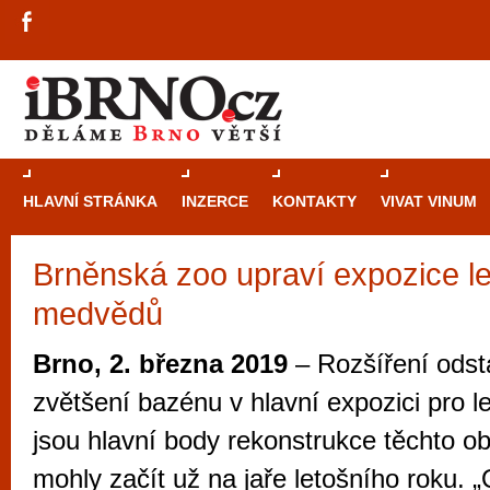
HLAVNÍ STRÁNKA
INZERCE
KONTAKTY
VIVAT VINUM
Brněnská zoo upraví expozice l
Průvodce
kasi
medvědů
Brně: Od rulet
automaty
Brno, 2. března 2019
– Rozšíření ods
Brno je měs
zvětšení bazénu v hlavní expozici pro 
zajímavé p
jsou hlavní body rekonstrukce těchto ob
restaurace, div
mohly začít už na jaře letošního roku. 
Mimo jiné je ale také místem, kde si můžet