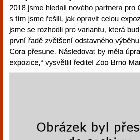
vyzkoušet různé kasinové hry. V neustál
2018 jsme hledali nového partnera pro
metropoli naleznete širokou nabídku her o
s tím jsme řešili, jak opravit celou expo
po moderní automaty jak pro pravidelné n
jsme se rozhodli pro variantu, která b
příležitostné hráče. V...
první řadě zvětšení odstavného výběhu
Cora přesune. Následovat by měla úpra
expozice,“ vysvětlil ředitel Zoo Brno Ma