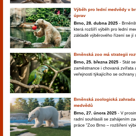
Výběh pro lední medvědy v b
úprav
Brno, 28. dubna 2025
- Brněnšt
která rozšíří výběh pro lední m
základě výběrového řízení se jí 
Brněnská zoo má strategii roz
Brno, 25. března 2025
- Stát s
zaměstnance i chovaná zvířata a
veřejnosti týkajícího se ochrany 
Brněnská zoologická zahrada 
medvědů
Brno, 27. února 2025
- V prosin
radní souhlasili se zahájením z
práce "Zoo Brno – rozšíření výbě