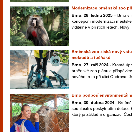
Modernizace brněnské zoo při
Brno, 28. ledna 2025
– Brno v 
koncepční modernizací městské 
viditelné v příštích letech. Nový i
Brněnská zoo získá nový vstup
mokřadů a tučňáků
Brno, 27. září 2024
- Kromě úpr
brněnské zoo plánuje příspěvko
nového, a to při ulici Ondrova. J
Brno podpoří environmentální
Brno, 30. dubna 2024
- Brněnšt
souhlasili s poskytnutím dotac
který je základní organizací Čes