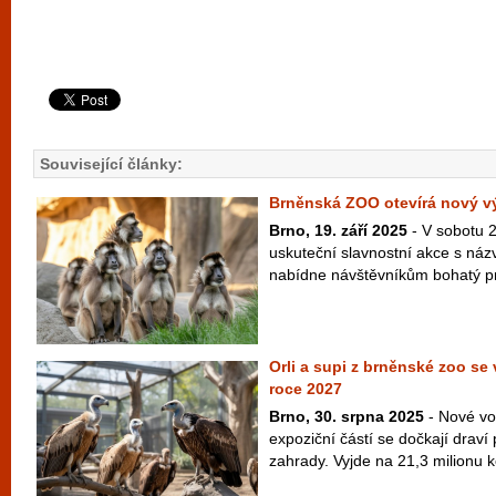
Související články:
Brněnská ZOO otevírá nový v
Brno, 19. září 2025
- V sobotu 2
uskuteční slavnostní akce s názv
nabídne návštěvníkům bohatý pr
Orli a supi z brněnské zoo se 
roce 2027
Brno, 30. srpna 2025
- Nové vo
expoziční částí se dočkají draví
zahrady. Vyjde na 21,3 milionu k