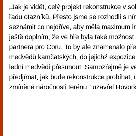
„Jak je vidět, celý projekt rekonstrukce v s
řadu otazníků. Přesto jsme se rozhodli s ní
seznámit co nejdříve, aby měla maximum in
ještě doplním, že ve hře byla také možnost
partnera pro Coru. To by ale znamenalo př
medvědů kamčatských, do jejichž expozic
lední medvědi přesunout. Samozřejmě je ve
předjímat, jak bude rekonstrukce probíhat,
zmíněné náročnosti terénu,“ uzavřel Hovor