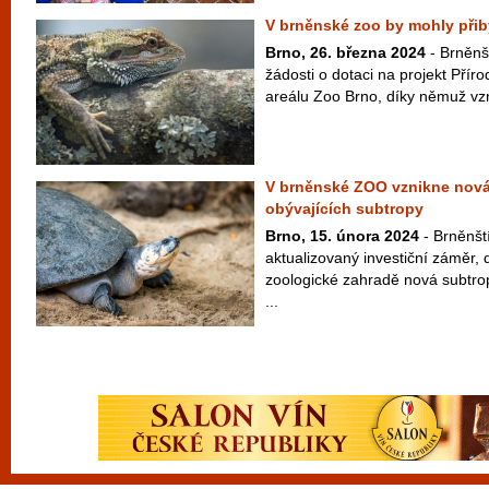
V brněnské zoo by mohly přib
Brno, 26. března 2024
- Brněnš
žádosti o dotaci na projekt Příro
areálu Zoo Brno, díky němuž vz
V brněnské ZOO vznikne nová
obývajících subtropy
Brno, 15. února 2024
- Brněnští
aktualizovaný investiční záměr, 
zoologické zahradě nová subtro
...