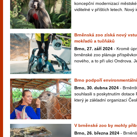
koncepční modernizací městské 
viditelné v příštích letech. Nový i
Brněnská zoo získá nový vstup
mokřadů a tučňáků
Brno, 27. září 2024
- Kromě úpr
brněnské zoo plánuje příspěvko
nového, a to při ulici Ondrova. J
Brno podpoří environmentální
Brno, 30. dubna 2024
- Brněnšt
souhlasili s poskytnutím dotac
který je základní organizací Čes
V brněnské zoo by mohly přib
Brno, 26. března 2024
- Brněnš