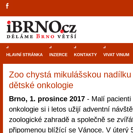
HLAVNÍ STRÁNKA
INZERCE
KONTAKTY
VIVAT VINUM
Zoo chystá mikulášskou nadílku 
Průvodce
kasi
dětské onkologie
Brně: Od rulet
automaty
Brno, 1. prosince 2017
- Malí pacienti
Brno je měs
onkologie si i letos užijí adventní návš
zajímavé p
zoologické zahradě a společně se zvířát
restaurace, div
připomenou blížící se Vánoce. V úterý 
Mimo jiné je ale také místem, kde si můžet