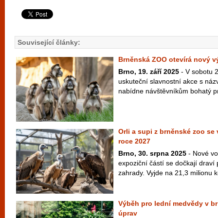
Související články:
Brněnská ZOO otevírá nový v
Brno, 19. září 2025
- V sobotu 2
uskuteční slavnostní akce s názv
nabídne návštěvníkům bohatý pr
Orli a supi z brněnské zoo se 
roce 2027
Brno, 30. srpna 2025
- Nové vo
expoziční částí se dočkají draví
zahrady. Vyjde na 21,3 milionu k
Výběh pro lední medvědy v b
úprav