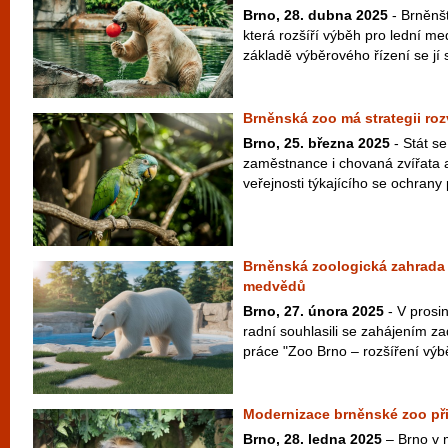
Brno, 28. dubna 2025
- Brněnšt
která rozšíří výběh pro lední m
základě výběrového řízení se jí 
Brněnská zoo má strategii roz
Brno, 25. března 2025
- Stát s
zaměstnance i chovaná zvířata a
veřejnosti týkajícího se ochrany 
Brněnská zoologická zahrada 
medvědů
Brno, 27. února 2025
- V prosin
radní souhlasili se zahájením z
práce "Zoo Brno – rozšíření výbě
Modernizace brněnské zoo při
Brno, 28. ledna 2025
– Brno v 