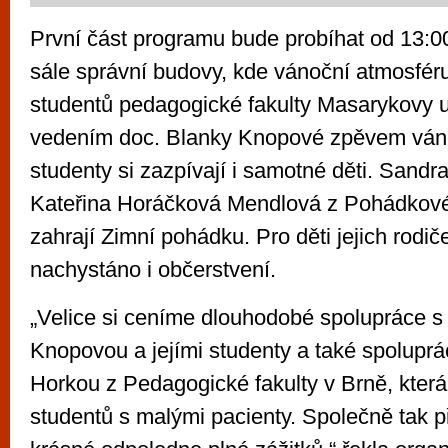
První část programu bude probíhat od 13:
sále správní budovy, kde vánoční atmosfér
studentů pedagogické fakulty Masarykovy u
vedením doc. Blanky Knopové zpěvem váno
studenty si zazpívají i samotné děti. Sandr
Kateřina Horáčková Mendlová z Pohádkové
zahrají Zimní pohádku. Pro děti jejich rodi
nachystáno i občerstvení.
„Velice si ceníme dlouhodobé spolupráce s
Knopovou a jejími studenty a také spolupr
Horkou z Pedagogické fakulty v Brně, která
studentů s malými pacienty. Společně tak p