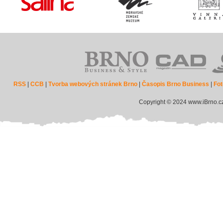
RSS
|
CCB
|
Tvorba webových stránek Brno
|
Časopis Brno Business
|
Fot
Copyright © 2024 www.iBrno.c