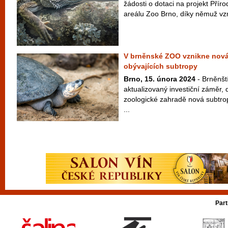
žádosti o dotaci na projekt Příro
areálu Zoo Brno, díky němuž vz
V brněnské ZOO vznikne nová
obývajících subtropy
Brno, 15. února 2024
- Brněnští
aktualizovaný investiční záměr, 
zoologické zahradě nová subtro
...
Part