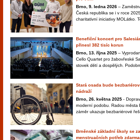
Brno, 9. ledna 2026
– Zaměstna
Česká republika se i v roce 2025
charitativní iniciativy MOLátko. 
Benefiční koncert pro Salesi
přinesl 382 tisíc korun
Brno, 13. října 2025
– Vyprodan
Cello Quartet pro žabovřeské Sa
stovek dětí a dospělých. Podobně
Stará osada bude bezbariérov
nádraží
Brno, 26. května 2025
- Doprav
moderní podobu. Radou města Br
záměr ukazuje bezbariérové řešen
Brněnské základní školy se za
menstruačních potřeb zdarma