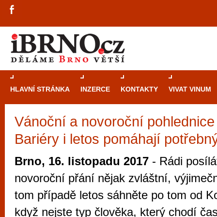
HLAVNÍ STRÁNKA
INZERCE
KONTAKTY
VIVAT VINUM
Vánoční a novoroční pohlednice
Průvodce
kasi
Bariéry i letos pomáhají potřeb
Brně: Od rulet
automaty
Brno, 16. listopadu 2017
- Rádi posílá
Brno je měs
novoroční přání nějak zvláštní, výjimečn
zajímavé p
tom případě letos sáhněte po tom od Kon
restaurace, div
když nejste typ člověka, který chodí ča
Mimo jiné je ale také místem, kde si můžet