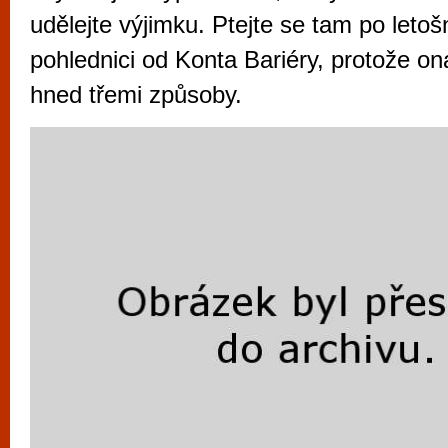
vyzkoušet různé kasinové hry. V neustál
udělejte výjimku. Ptejte se tam po letoš
metropoli naleznete širokou nabídku her o
pohlednici od Konta Bariéry, protože ona
po moderní automaty jak pro pravidelné n
hned třemi způsoby.
příležitostné hráče. V...