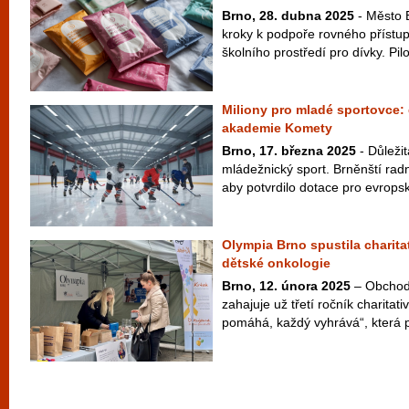
Brno, 28. dubna 2025
- Město 
kroky k podpoře rovného přístup
školního prostředí pro dívky. Pilo
Miliony pro mladé sportovce: 
akademie Komety
Brno, 17. března 2025
- Důleži
mládežnický sport. Brněnští radní
aby potvrdilo dotace pro evrops
Olympia Brno spustila charita
dětské onkologie
Brno, 12. února 2025
– Obchod
zahajuje už třetí ročník charita
pomáhá, každý vyhrává“, která p