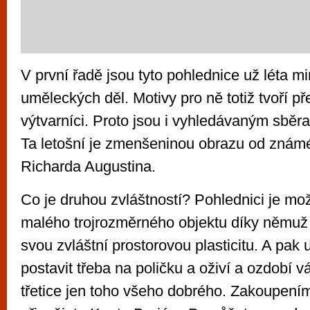
V první řadě jsou tyto pohlednice už léta m
uměleckých děl. Motivy pro ně totiž tvoří př
výtvarníci. Proto jsou i vyhledávaným sběra
Ta letošní je zmenšeninou obrazu od znám
Richarda Augustina.
Co je druhou zvláštností? Pohlednici je mož
malého trojrozměrného objektu díky němuž 
svou zvláštní prostorovou plasticitu. A pak 
postavit třeba na poličku a oživí a ozdobí vá
třetice jen toho všeho dobrého. Zakoupením