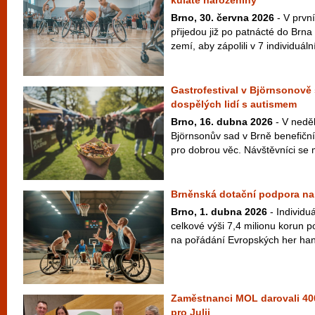
kulaté narozeniny
Brno, 30. června 2026
- V prvn
přijedou již po patnácté do Brna
zemí, aby zápolili v 7 individuáln
Gastrofestival v Björnsonov
dospělých lidí s autismem
Brno, 16. dubna 2026
- V neděl
Björnsonův sad v Brně benefiční
pro dobrou věc. Návštěvníci se m
Brněnská dotační podpora na 
Brno, 1. dubna 2026
- Individuá
celkové výši 7,4 milionu korun 
na pořádání Evropských her ha
Zaměstnanci MOL darovali 400
pro Julii