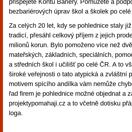
přispějete Kontu Bariéry. Pomůžete a podpoř
bezbariérových úprav škol a školek po cel
Za celých 20 let, kdy se pohlednice staly ji
tradicí, přesáhl celkový příjem z jejich prod
milionů korun. Bylo pomoženo více než d
mateřských, základních, speciálních, pomo
a středních škol i učilišť po celé ČR. A to 
široké veřejnosti o tato atypická a zvláštní p
motivem spícího andílka vám nemůže chybě
řad firem je pohlednice možné objednat a 
projektypomahaji.cz a to včetně dotisku přá
loga.