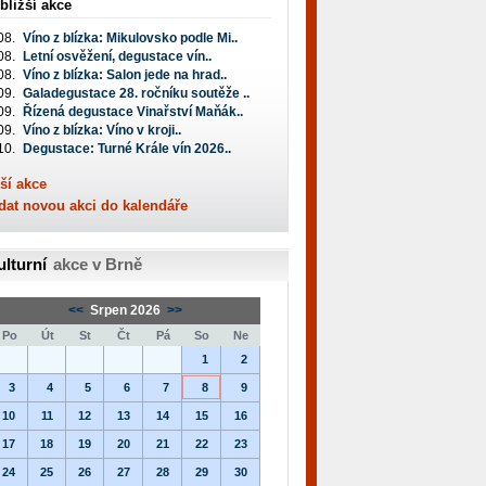
bližší akce
08.
Víno z blízka: Mikulovsko podle Mi..
08.
Letní osvěžení, degustace vín..
08.
Víno z blízka: Salon jede na hrad..
09.
Galadegustace 28. ročníku soutěže ..
09.
Řízená degustace Vinařství Maňák..
09.
Víno z blízka: Víno v kroji..
10.
Degustace: Turné Krále vín 2026..
ší akce
dat novou akci do kalendáře
ulturní
akce v Brně
<<
Srpen 2026
>>
Po
Út
St
Čt
Pá
So
Ne
1
2
3
4
5
6
7
8
9
10
11
12
13
14
15
16
17
18
19
20
21
22
23
24
25
26
27
28
29
30