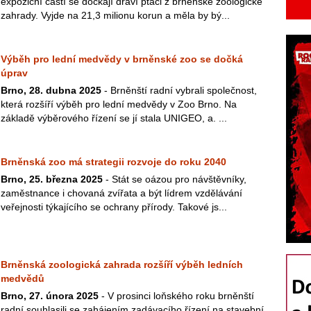
expoziční částí se dočkají draví ptáci z brněnské zoologické
zahrady. Vyjde na 21,3 milionu korun a měla by bý...
Výběh pro lední medvědy v brněnské zoo se dočká
úprav
Brno, 28. dubna 2025
- Brněnští radní vybrali společnost,
která rozšíří výběh pro lední medvědy v Zoo Brno. Na
základě výběrového řízení se jí stala UNIGEO, a. ...
Brněnská zoo má strategii rozvoje do roku 2040
Brno, 25. března 2025
- Stát se oázou pro návštěvníky,
zaměstnance i chovaná zvířata a být lídrem vzdělávání
veřejnosti týkajícího se ochrany přírody. Takové js...
Brněnská zoologická zahrada rozšíří výběh ledních
medvědů
Brno, 27. února 2025
- V prosinci loňského roku brněnští
radní souhlasili se zahájením zadávacího řízení na stavební