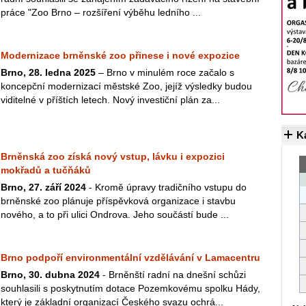
práce "Zoo Brno – rozšíření výběhu ledního ...
Modernizace brněnské zoo přinese i nové expozice
Brno, 28. ledna 2025
– Brno v minulém roce začalo s
koncepční modernizací městské Zoo, jejíž výsledky budou
viditelné v příštích letech. Nový investiční plán za...
K
Brněnská zoo získá nový vstup, lávku i expozici
mokřadů a tučňáků
Brno, 27. září 2024
- Kromě úpravy tradičního vstupu do
brněnské zoo plánuje příspěvková organizace i stavbu
nového, a to při ulici Ondrova. Jeho součástí bude ...
Brno podpoří environmentální vzdělávání v Lamacentru
Brno, 30. dubna 2024
- Brněnští radní na dnešní schůzi
souhlasili s poskytnutím dotace Pozemkovému spolku Hády,
který je základní organizací Českého svazu ochrá...