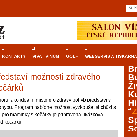
KONTAKTY
VIVAT VINUM
GOLF
WEBSERVIS A TISKÁRNA
B
ředstaví možnosti zdravého
B
Průvodce
kasinovými hrami v Brně: Od
Ži
rulety po video automaty
očárků
Ku
Brno je městem známým pro zajímavé památky, skvělé
horu jako ideální místo pro zdravý pohyb představí v
Hi
restaurace, divadla a univerzity. Mimo jiné je ale také
ohybu. Program nabídne možnost vyzkoušet si chůzi s
Z
místem, kde si můžete legálně a bezpečně vyzkoušet
a pro maminky s kočárky je připravena ukázková
různé kasinové hry. V neustále kvetoucí moravské
S
od kočárků.
metropoli naleznete širokou nabídku her od klasické
S
rulety až po moderní automaty jak pro pravidelné
ráče. V...