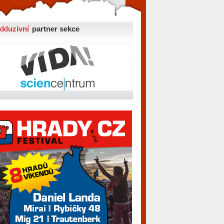
xkluzivní
partner sekce