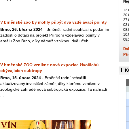
Nej
13.
20.
27.
V brněnské zoo by mohly přibýt dva vzdělávací pointy
03.
Brno, 26. března 2024
- Brněnští radní souhlasí s podáním
08.
10.
žádosti o dotaci na projekt Přírodní vzdělávací pointy v
08.
areálu Zoo Brno, díky němuž vzniknou dvě učeb...
Dal
Při
V brněnské ZOO vznikne nová expozice živočichů
K
obývajících subtropy
Brno, 15. února 2024
- Brněnští radní schválili
aktualizovaný investiční záměr, díky kterému vznikne v
zoologické zahradě nová subtropická expozice. Ta nahradí
...