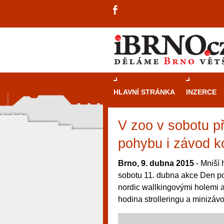
HLAVNÍ STRÁNKA
INZERCE
V zoo v sobotu p
pohybu i závod k
Brno, 9. dubna 2015
- Mniší 
sobotu 11. dubna akce Den p
nordic wallkingovými holemi 
hodina strolleringu a minizáv
návštěvníky, tak pro příležitostné h