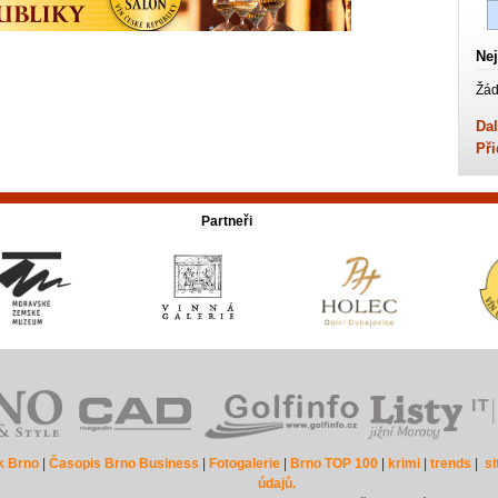
Nej
Žád
Dal
Při
Partneři
k Brno
|
Časopis Brno Business
|
Fotogalerie
|
Brno TOP 100
|
krimi
|
trends
|
s
údajů.