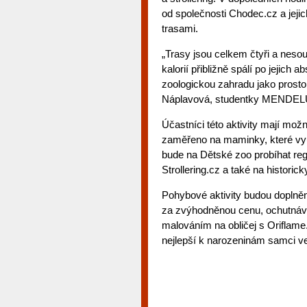
od společnosti Chodec.cz a jeji
trasami.
„Trasy jsou celkem čtyři a nesou 
kalorií přibližně spálí po jejich
zoologickou zahradu jako prosto
Náplavová, studentky MENDELU 
Účastníci této aktivity mají mo
zaměřeno na maminky, které vyu
bude na Dětské zoo probíhat reg
Strollering.cz a také na histori
Pohybové aktivity budou doplněn
za zvýhodněnou cenu, ochutnávk
malováním na obličej s Oriflame
nejlepší k narozeninám samci v