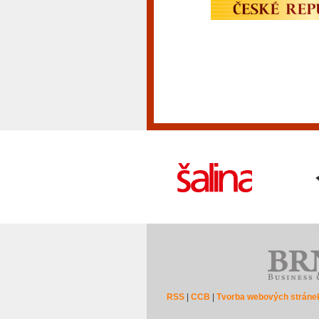
RSS
|
CCB
|
Tvorba webových stráne