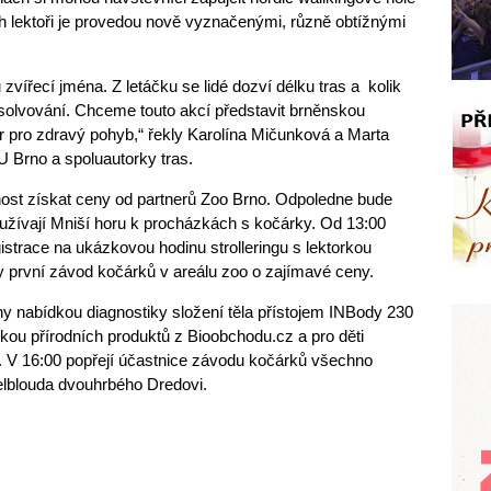
ch lektoři je provedou nově vyznačenými, různě obtížnými
zvířecí jména. Z letáčku se lidé dozví délku tras a kolik
 absolvování. Chceme touto akcí představit brněnskou
r pro zdravý pohyb,“ řekly Karolína Mičunková a Marta
Brno a spoluautorky tras.
žnost získat ceny od partnerů Zoo Brno. Odpoledne bude
žívají Mniší horu k procházkách s kočárky. Od 13:00
istrace na ukázkovou hodinu strolleringu s lektorkou
cky první závod kočárků v areálu zoo o zajímavé ceny.
y nabídkou diagnostiky složení těla přístojem INBody 230
ou přírodních produktů z Bioobchodu.cz a pro děti
. V 16:00 popřejí účastnice závodu kočárků všechno
elblouda dvouhrbého Dredovi.