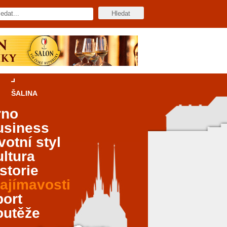
ŠALINA
rno
usiness
votní styl
ltura
storie
ajímavosti
port
outěže