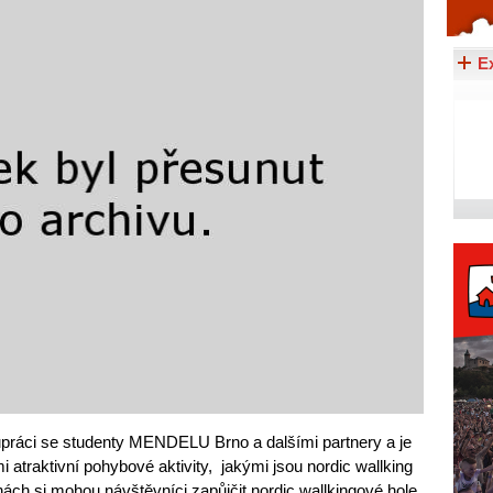
Celý článek...
E
upráci se studenty MENDELU Brno a dalšími partnery a je
atraktivní pohybové aktivity, jakými jsou nordic wallking
inách si mohou návštěvníci zapůjčit nordic wallkingové hole