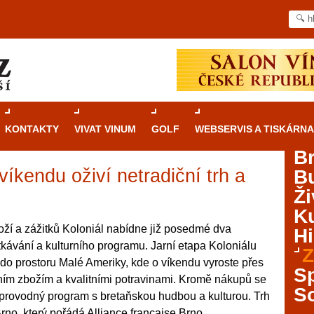
KONTAKTY
VIVAT VINUM
GOLF
WEBSERVIS A TISKÁRNA
B
íkendu oživí netradiční trh a
B
Průvodce
kasinovými hrami v Brně: Od
Ži
rulety po video automaty
Ku
Brno je městem známým pro zajímavé památky, skvělé
oží a zážitků Koloniál nabídne již posedmé dva
Hi
restaurace, divadla a univerzity. Mimo jiné je ale také
kávání a kulturního programu. Jarní etapa Koloniálu
Z
místem, kde si můžete legálně a bezpečně vyzkoušet
 do prostoru Malé Ameriky, kde o víkendu vyroste přes
různé kasinové hry. V neustále kvetoucí moravské
S
ním zbožím a kvalitními potravinami. Kromě nákupů se
metropoli naleznete širokou nabídku her od klasické
S
oprovodný program s bretaňskou hudbou a kulturou. Trh
rulety až po moderní automaty jak pro pravidelné
ráče. V...
Brno, který pořádá Alliance française Brno.