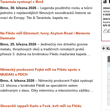
Tarantula vystoupí v Brně
Brno, 30. března 2026
– Legenda pouštního rocku a tvůrci
jednoho z nejslavnějších filmových soundtracků historie se
vrací do Evropy. Tito & Tarantula, kapela ne...
Na Flédu míří Ektomorf, Ivory, Asylum Road i Memoria
Damnata
Brno, 25. března 2026
– Jedinečný mix drtivého groove
K
metalu, thrashových vlivů a tradičních romských prvků
přiveze 3. dubna na brněnskou Flédu maďarská kapela ...
Německý producent Fejká míří na Flédu spolu s
MUDAKI a PDCH
Brno, 4. března 2026
– Německý producent Fejká vystoupí
13. března v brněnské Flédě se speciálním setem
odehraným v davu. Díky intimnímu a intenzivnímu zážitku ...
Slovenští rappeři Karlo a Fvck_kvlt míří na Flédu