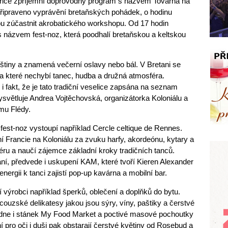
rice zpříjemní doprovodný program s názvem Továrna na
i připraveno vyprávění bretaňských pohádek, o hodinu
hou zúčastnit akrobatického workshopu. Od 17 hodin
 názvem fest-noz, která poodhalí bretaňskou a keltskou
nštiny a znamená večerní oslavy nebo bál. V Bretani se
na které nechybí tanec, hudba a družná atmosféra.
 i fakt, že je tato tradiční veselice zapsána na seznam
světluje Andrea Vojtěchovská, organizátorka Koloniálu a
mu Flédy.
est-noz vystoupí například Cercle celtique de Rennes.
í Francie na Koloniálu za zvuku harfy, akordeónu, kytary a
ru a naučí zájemce základní kroky tradičních tanců.
ní, předvede i uskupení KAM, které tvoří Kieren Alexander
nergii k tanci zajistí pop-up kavárna a mobilní bar.
 výrobci například šperků, oblečení a doplňků do bytu.
couzské delikatesy jakou jsou sýry, víny, paštiky a čerstvé
ídne i stánek My Food Market a poctivé masové pochoutky
 pro oči i duši pak obstarají čerstvé květiny od Rosebud a