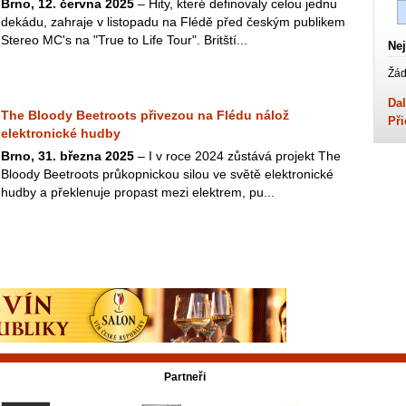
Brno, 12. června 2025
– Hity, které definovaly celou jednu
dekádu, zahraje v listopadu na Flédě před českým publikem
Stereo MC's na "True to Life Tour". Britští...
Nej
Žád
Dal
The Bloody Beetroots přivezou na Flédu nálož
Při
elektronické hudby
Brno, 31. března 2025
– I v roce 2024 zůstává projekt The
Bloody Beetroots průkopnickou silou ve světě elektronické
hudby a překlenuje propast mezi elektrem, pu...
Partneři