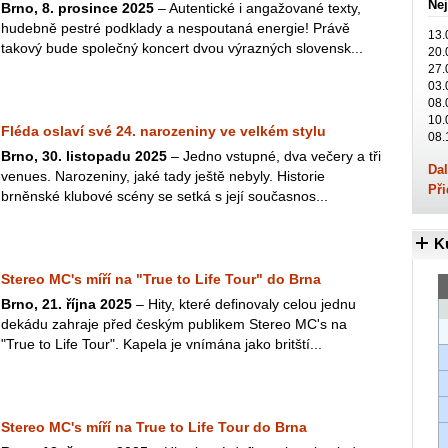
Nej
Brno, 8. prosince 2025
– Autentické i angažované texty,
hudebně pestré podklady a nespoutaná energie! Právě
13.
takový bude společný koncert dvou výrazných slovensk...
20.
27.
03.
08.
10.
Fléda oslaví své 24. narozeniny ve velkém stylu
08.
Brno, 30. listopadu 2025
– Jedno vstupné, dva večery a tři
Dal
venues. Narozeniny, jaké tady ještě nebyly. Historie
Při
brněnské klubové scény se setká s její současnos...
K
Stereo MC's míří na "True to Life Tour" do Brna
Brno, 21. října 2025
– Hity, které definovaly celou jednu
dekádu zahraje před českým publikem Stereo MC's na
"True to Life Tour". Kapela je vnímána jako britští...
Stereo MC's míří na True to Life Tour do Brna