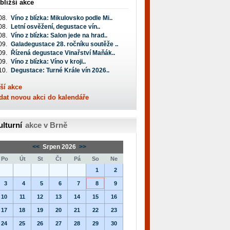
bližší akce
08.
Víno z blízka: Mikulovsko podle Mi..
08.
Letní osvěžení, degustace vín..
08.
Víno z blízka: Salon jede na hrad..
09.
Galadegustace 28. ročníku soutěže ..
09.
Řízená degustace Vinařství Maňák..
09.
Víno z blízka: Víno v kroji..
10.
Degustace: Turné Krále vín 2026..
ší akce
dat novou akci do kalendáře
ulturní
akce v Brně
<<
Srpen 2026
>>
Po
Út
St
Čt
Pá
So
Ne
1
2
3
4
5
6
7
8
9
10
11
12
13
14
15
16
17
18
19
20
21
22
23
24
25
26
27
28
29
30