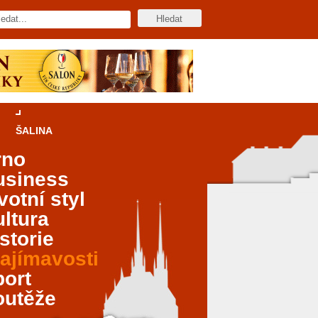
ŠALINA
rno
usiness
votní styl
ltura
storie
ajímavosti
port
outěže