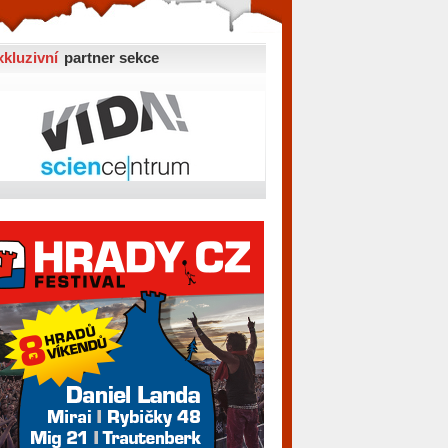
xkluzivní
partner sekce