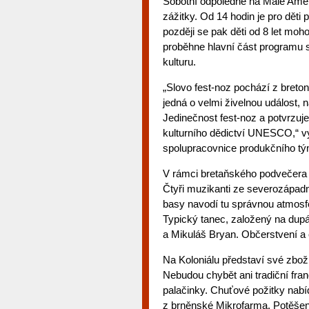
Sobotní odpoledne na Malé Ame
zážitky. Od 14 hodin je pro dět
později se pak děti od 8 let mo
proběhne hlavní část programu s
kulturu.
„Slovo fest-noz pochází z breto
jedná o velmi živelnou událost, 
Jedinečnost fest-noz a potvrzuje
kulturního dědictví UNESCO,“ vy
spolupracovnice produkčního tý
V rámci bretaňského podvečera f
Čtyři muzikanti ze severozápadn
basy navodí tu správnou atmosfé
Typický tanec, založený na dupá
a Mikuláš Bryan. Občerstvení a e
Na Koloniálu představí své zboží
Nebudou chybět ani tradiční fran
palačinky. Chuťové požitky nab
z brněnské Mikrofarma. Potěšení