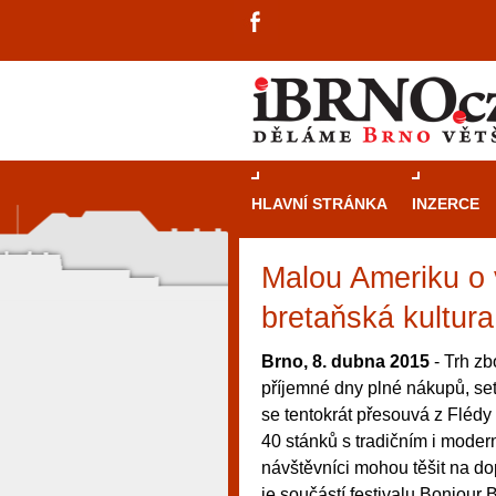
HLAVNÍ STRÁNKA
INZERCE
Malou Ameriku o v
bretaňská kultura
Brno, 8. dubna 2015
- Trh zb
příjemné dny plné nákupů, set
se tentokrát přesouvá z Flédy
40 stánků s tradičním i moder
návštěvníci mohou těšit na d
návštěvníky, tak pro příležitostné h
je součástí festivalu Bonjour 