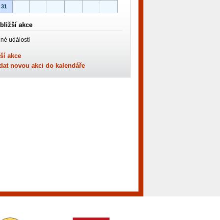
31
bližší akce
né události
ší akce
dat novou akci do kalendáře