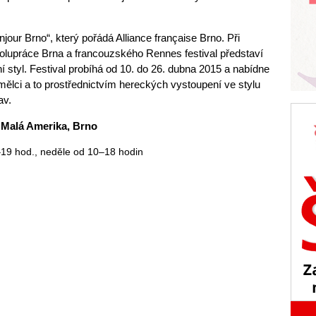
onjour Brno“, který pořádá Alliance française Brno. Při
spolupráce Brna a francouzského Rennes festival představí
ní styl. Festival probíhá od 10. do 26. dubna 2015 a nabídne
mělci a to prostřednictvím hereckých vystoupení ve stylu
av.
, Malá Amerika, Brno
–19 hod., neděle od 10–18 hodin