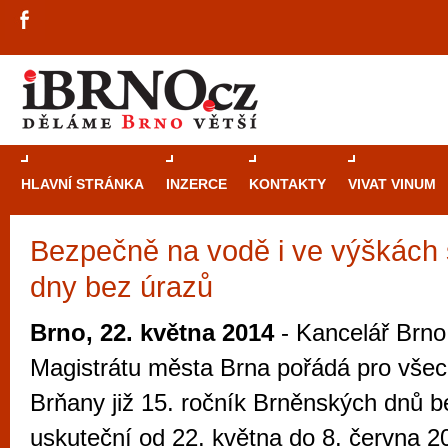
HLAVNÍ STRÁNKA
INZERCE
KONTAKTY
VIVAT VINUM
Bezpečně na vodě i ve výškách
Průvodce
kasi
dny bez úrazů
Brně: Od rulet
automaty
Brno, 22. května 2014
- Kancelář Brno
Brno je měs
Magistrátu města Brna pořádá pro všec
zajímavé p
Brňany již 15. ročník Brněnských dnů b
restaurace, div
uskuteční od 22. května do 8. června 2
Mimo jiné je ale také místem, kde si můžet