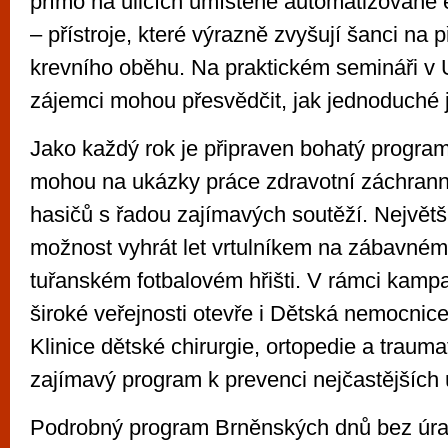
přímo na ulicích umístěné automatizované ex
– přístroje, které výrazně zvyšují šanci na p
krevního oběhu. Na praktickém semináři v 
zájemci mohou přesvědčit, jak jednoduché je
Jako každý rok je připraven bohatý program 
mohou na ukázky práce zdravotní záchranné
hasičů s řadou zajímavých soutěží. Největš
možnost vyhrát let vrtulníkem na zábavném
tuřanském fotbalovém hřišti. V rámci kamp
široké veřejnosti otevře i Dětská nemocnice
Klinice dětské chirurgie, ortopedie a traumat
zajímavý program k prevenci nejčastějších 
Podrobný program Brněnských dnů bez úra