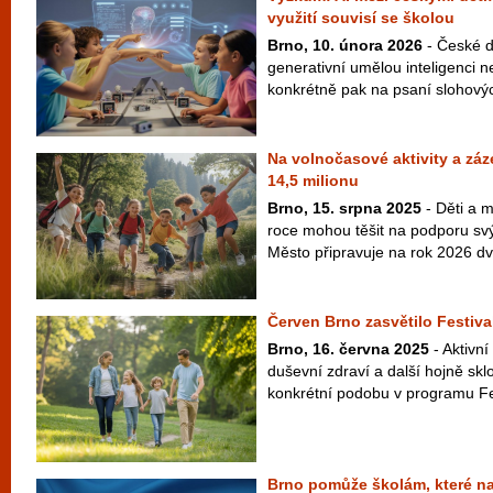
využití souvisí se školou
Brno, 10. února 2026
- České dě
generativní umělou inteligenci ne
konkrétně pak na psaní slohovýc
Na volnočasové aktivity a zá
14,5 milionu
Brno, 15. srpna 2025
- Děti a m
roce mohou těšit na podporu svý
Město připravuje na rok 2026 dvě
Červen Brno zasvětilo Festiva
Brno, 16. června 2025
- Aktivní
duševní zdraví a další hojně sk
konkrétní podobu v programu Fes
Brno pomůže školám, které nav