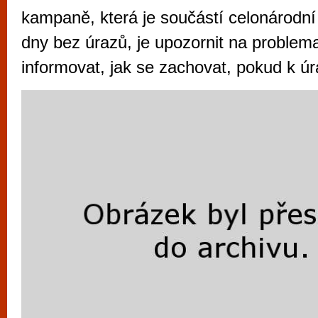
vyzkoušet různé kasinové hry. V neustál
kampaně, která je součástí celonárodní 
metropoli naleznete širokou nabídku her o
dny bez úrazů, je upozornit na problema
po moderní automaty jak pro pravidelné n
informovat, jak se zachovat, pokud k úr
příležitostné hráče. V...