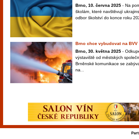
Brno, 10. června 2025
- Na po
školám, které navštěvují ukrajin
odbor školství do konce roku 202
Brno chce vybudovat na BVV 
Brno, 30. května 2025
- Odkup
výstaviště od městských společn
Brněnské komunikace se zabýval
na...
Part