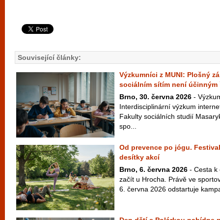
Související články:
Výzkumníci z MUNI: Plošný zák
sociálním sítím není účinným
Brno, 30. června 2026
- Výzkum
Interdisciplinární výzkum interne
Fakulty sociálních studií Masar
spo...
Od prevence po jógu. Festival
desítky akcí
Brno, 6. června 2026
- Cesta k
začít u Hrocha. Právě ve sport
6. června 2026 odstartuje kampaň