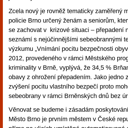
Zcela nový je rovněž tematicky zaměřený 
policie Brno určený ženám a seniorům, který
se zachovat v krizové situaci – přepadení n
seznámí s nejúčinnějšími sebeobrannými t
výzkumu „Vnímání pocitu bezpečnosti obyva
2012, provedeného v rámci Městského pro
kriminality v Brně, vyplývá, že 34,5 % Brň
obavy z ohrožení přepadením. Jako jedno z
zvýšení pocitu vlastního bezpečí proto mo
sebeobrany v rámci Brněnských dnů bez úr
Věnovat se budeme i zásadám poskytování
Město Brno je prvním městem v České repu