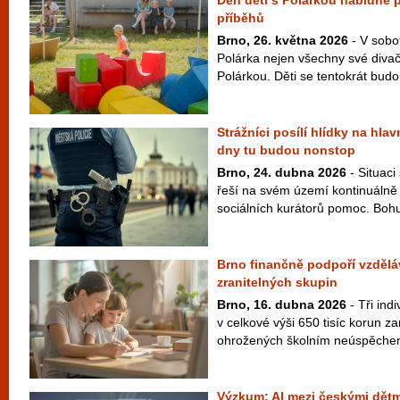
Den dětí s Polárkou nabídne 
příběhů
Brno, 26. května 2026
- V sobo
Polárka nejen všechny své divač
Polárkou. Děti se tentokrát budo
Strážníci posílí hlídky na hla
dny tu budou nonstop
Brno, 24. dubna 2026
- Situaci
řeší na svém území kontinuálně 
sociálních kurátorů pomoc. Bohuž
Brno finančně podpoří vzděláv
zranitelných skupin
Brno, 16. dubna 2026
- Tři ind
v celkové výši 650 tisíc korun z
ohrožených školním neúspěchem
Výzkum: AI mezi českými dětm