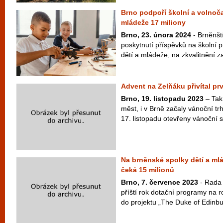
Brno podpoří školní a volnoča
mládeže 17 miliony
Brno, 23. února 2024
- Brněnští
poskytnutí příspěvků na školní p
dětí a mládeže, na zkvalitnění za
Advent na Zelňáku přivítal pr
Brno, 19. listopadu 2023
– Tak
měst, i v Brně začaly vánoční tr
17. listopadu otevřeny vánoční s
Na brněnské spolky dětí a mlá
čeká 15 milionů
Brno, 7. července 2023
- Rada 
příští rok dotační programy na 
do projektu „The Duke of Edinbur