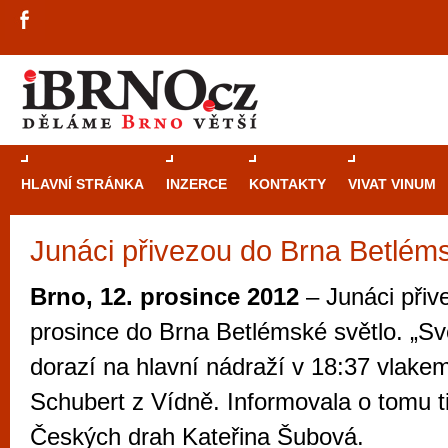
HLAVNÍ STRÁNKA
INZERCE
KONTAKTY
VIVAT VINUM
Junáci přivezou do Brna Betléms
Průvodce
kasi
Brně: Od rulet
Brno, 12. prosince 2012
– Junáci přiv
automaty
prosince do Brna Betlémské světlo. „Svě
Brno je měs
dorazí na hlavní nádraží v 18:37 vlak
zajímavé p
Schubert z Vídně. Informovala o tomu t
restaurace, div
Českých drah Kateřina Šubová.
Mimo jiné je ale také místem, kde si můžet