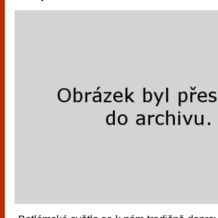
vyzkoušet různé kasinové hry. V neustál
metropoli naleznete širokou nabídku her o
po moderní automaty jak pro pravidelné n
příležitostné hráče. V...