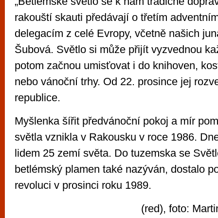
„Betlémské světlo se k nám tradičně doprav
rakouští skauti předávají o třetím adventní
delegacím z celé Evropy, včetně našich jun
Šubová. Světlo si může přijít vyzvednou kaž
potom začnou umisťovat i do knihoven, kos
nebo vánoční trhy. Od 22. prosince jej rozv
republice.
Myšlenka šířit předvánoční pokoj a mír po
světla vznikla v Rakousku v roce 1986. Dne
lidem 25 zemí světa. Do tuzemska se Světlo 
betlémský plamen také nazýván, dostalo p
revoluci v prosinci roku 1989.
(red), foto: Mar