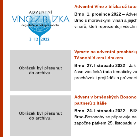
Adventní Víno z blízka už tut
Brno, 1. prosince 2022
– Advent
Brno s moravskými vinaři a jejich
vinařů, kteří reprezentují všechny
Vyrazte na adventní procházk
Těsnohlídkem i drakem
Brno, 27. listopadu 2022
- Jak 
čase vás čeká řada tematicky 
procházek i projížděk s průvodci.
Advent v brněnských Bosonoh
partnerů z Itálie
Brno, 24. listopadu 2022
– Blí
Brno-Bosonohy se připravuje na j
započne pátkem 25. listopadu v 2