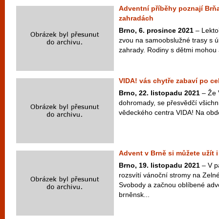
Adventní příběhy poznají Brň
zahradách
Brno, 6. prosince 2021
– Lekto
zvou na samoobslužné trasy s ú
zahrady. Rodiny s dětmi mohou a
VIDA! vás chytře zabaví po ce
Brno, 22. listopadu 2021
– Že 
dohromady, se přesvědčí všichn
vědeckého centra VIDA! Na období
Advent v Brně si můžete užít 
Brno, 19. listopadu 2021
– V pá
rozsvítí vánoční stromy na Zeln
Svobody a začnou oblíbené adv
brněnsk...