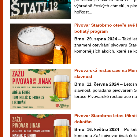
výhradně českých chmelů, s pl
hořkost...
Pivovar Starobrno otevře své
bohatý program
Brno, 29. srpna 2024
– Také let
znamení otevírání pivovaru Star
komornějších akcích, které se ko
Pivovarská restaurace na Mend
slavnost
Brno, 11. června 2024
– Letošní
slavnost, pořádaná pivovarem S
terase Pivovarské restaurace n
Pivovar Starobrno letos třikrá
dokořán
Brno, 16. května 2024
– Po loň
konceptu Zažij pivovar jinak čeka