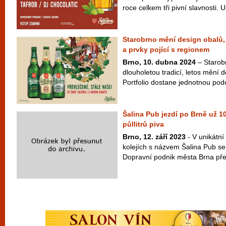
roce celkem tři pivní slavnosti. U
Starobrno mění design obalů
a prvky pojící s regionem
Brno, 10. dubna 2024
– Starob
dlouholetou tradicí, letos mění 
Portfolio dostane jednotnou pod
Šalina Pub jezdí po Brně už 10 
půllitrů piva
Brno, 12. září 2023
- V unikátn
kolejích s názvem Šalina Pub se 
Dopravní podnik města Brna předs