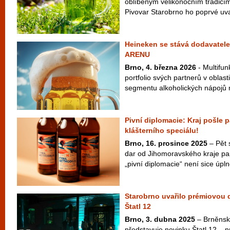
oblíbeným velikonočním tradicím
Pivovar Starobrno ho poprvé uvař
Heineken se stává dodavatele
ARENU
Brno, 4. března 2026
- Multifun
portfolio svých partnerů v oblas
segmentu alkoholických nápojů n
Pivní diplomacie: Kraj pošle p
klášterního speciálu!
Brno, 16. prosince 2025
– Pět s
dar od Jihomoravského kraje pa
„pivní diplomacie“ není sice úpln
Starobrno uvařilo prémiovou 
Štatl 12
Brno, 3. dubna 2025
– Brněnsk
představuje novinku Štatl 12 – 