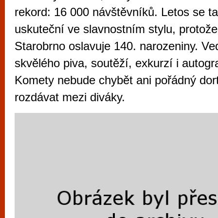
vyzkoušet různé kasinové hry. V neustál
rekord: 16 000 návštěvníků. Letos se ta
metropoli naleznete širokou nabídku her o
uskuteční ve slavnostním stylu, protože
po moderní automaty jak pro pravidelné n
Starobrno oslavuje 140. narozeniny. Ve
příležitostné hráče. V...
skvělého piva, soutěží, exkurzí i autog
Komety nebude chybět ani pořádný dort
rozdávat mezi diváky.