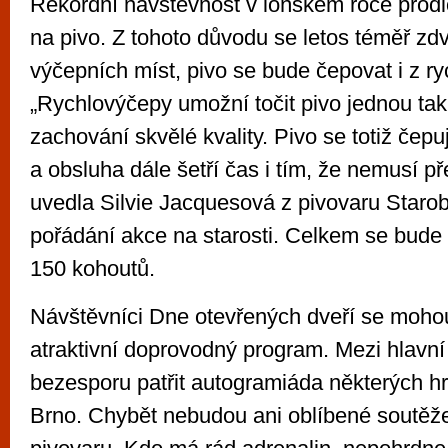
Rekordní návštěvnost v loňském roce prodl
na pivo. Z tohoto důvodu se letos téměř zd
výčepních míst, pivo se bude čepovat i z r
„Rychlovýčepy umožní točit pivo jednou tak 
zachování skvělé kvality. Pivo se totiž čepu
a obsluha dále šetří čas i tím, že nemusí př
uvedla Silvie Jacquesová z pivovaru Starob
pořádání akce na starosti. Celkem se bude
150 kohoutů.
Návštěvníci Dne otevřených dveří se mohou 
atraktivní doprovodný program. Mezi hlavní
bezesporu patřit autogramiáda některých 
Brno. Chybět nebudou ani oblíbené soutěž