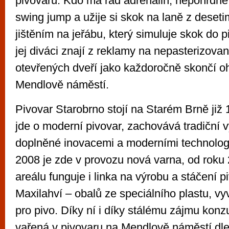
pivovaru. Kdo má rád adrenalin, nepohrdne
swing jump a užije si skok na laně z deset
jištěním na jeřábu, který simuluje skok do p
jej diváci znají z reklamy na nepasterizova
otevřených dveří jako každoročně skončí o
Mendlově náměstí.
Pivovar Starobrno stojí na Starém Brně již 1
jde o moderní pivovar, zachovává tradiční v
doplněné inovacemi a moderními technolog
2008 je zde v provozu nová varna, od roku
areálu funguje i linka na výrobu a stáčení pi
Maxilahví – obalů ze speciálního plastu, vy
pro pivo. Díky ní i díky stálému zájmu kon
vařená v pivovaru na Mendlově náměstí dle