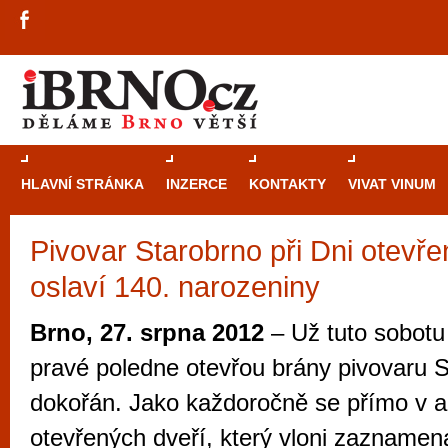
HLAVNÍ STRÁNKA
INZERCE
KONTAKTY
VIVAT VINUM
Pivovar Starobrno při Dni otevře
Průvodce
kasi
oslaví 140. narozeniny
Brně: Od rulet
automaty
Brno, 27. srpna 2012
– Už tuto sobotu 
Brno je měs
pravé poledne otevřou brány pivovaru 
zajímavé p
dokořán. Jako každoročně se přímo v 
restaurace, div
otevřených dveří, který vloni zaznamena
Mimo jiné je ale také místem, kde si můžet