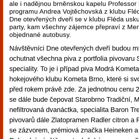
ale i nadějnou brněnskou kapelu Professor 
programu Andrea Vojtěchovská z klubu Flé
Dne otevřených dveří se v klubu Fléda usku
party, kam všechny zájemce přepraví z Me
objednané autobusy.
Návštěvníci Dne otevřených dveří budou mít
ochutnat všechna piva z portfolia pivovaru 
speciality. To je i případ piva Modrá Komet
hokejového klubu Kometa Brno, které si sv
před rokem právě zde. Za jednotnou cenu 20
se dále bude čepovat Starobrno Tradiční, 
nefiltrovaná dvanáctka, specialita Baron Tre
pivovarů dále Zlatopramen Radler citron a
se zázvorem, prémiová značka Heineken a n