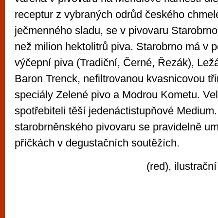
receptur z vybraných odrůd českého chme
ječmenného sladu, se v pivovaru Starobrno 
než milion hektolitrů piva. Starobrno má v po
výčepní piva (Tradiční, Černé, Řezák), Ležá
Baron Trenck, nefiltrovanou kvasnicovou tři
speciály Zelené pivo a Modrou Kometu. Vel
spotřebiteli těší jedenáctistupňové Medium. 
starobrněnského pivovaru se pravidelně umi
příčkách v degustačních soutěžích.
(red), ilustračn