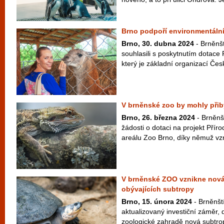
Brno podpoří environmentální
Brno, 30. dubna 2024
- Brněnšt
souhlasili s poskytnutím dotac
který je základní organizací Čes
V brněnské zoo by mohly přib
Brno, 26. března 2024
- Brněnš
žádosti o dotaci na projekt Příro
areálu Zoo Brno, díky němuž vz
V brněnské ZOO vznikne nová
obývajících subtropy
Brno, 15. února 2024
- Brněnští
aktualizovaný investiční záměr, 
zoologické zahradě nová subtro