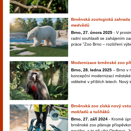
Brněnská zoologická zahrada 
medvědů
Brno, 27. února 2025
- V prosin
radní souhlasili se zahájením z
práce "Zoo Brno – rozšíření výbě
Modernizace brněnské zoo při
Brno, 28. ledna 2025
– Brno v 
koncepční modernizací městské 
viditelné v příštích letech. Nový i
Brněnská zoo získá nový vstup
mokřadů a tučňáků
Brno, 27. září 2024
- Kromě úpr
brněnské zoo plánuje příspěvko
nového, a to při ulici Ondrova. J