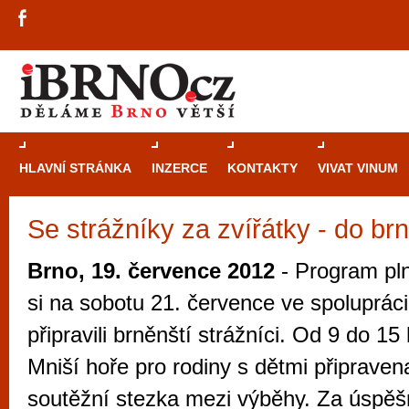
HLAVNÍ STRÁNKA
INZERCE
KONTAKTY
VIVAT VINUM
Se strážníky za zvířátky - do br
Průvodce
kasi
Brně: Od rulet
Brno, 19. července 2012
- Program pl
automaty
si na sobotu 21. července ve spoluprá
Brno je měs
připravili brněnští strážníci. Od 9 do 1
zajímavé p
Mniší hoře pro rodiny s dětmi připrave
restaurace, div
soutěžní stezka mezi výběhy. Za úspě
Mimo jiné je ale také místem, kde si můžet