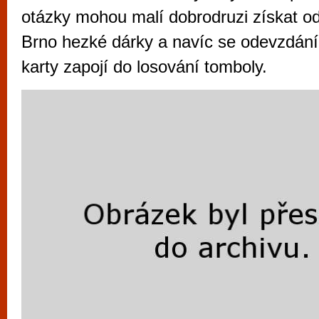
vyzkoušet různé kasinové hry. V neustál
otázky mohou malí dobrodruzi získat od
metropoli naleznete širokou nabídku her o
Brno hezké dárky a navíc se odevzdán
po moderní automaty jak pro pravidelné n
karty zapojí do losování tomboly.
příležitostné hráče. V...