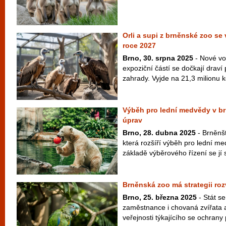
Orli a supi z brněnské zoo se 
roce 2027
Brno, 30. srpna 2025
- Nové vo
expoziční částí se dočkají draví
zahrady. Vyjde na 21,3 milionu k
Výběh pro lední medvědy v b
úprav
Brno, 28. dubna 2025
- Brněnšt
která rozšíří výběh pro lední m
základě výběrového řízení se jí 
Brněnská zoo má strategii roz
Brno, 25. března 2025
- Stát s
zaměstnance i chovaná zvířata a
veřejnosti týkajícího se ochrany 