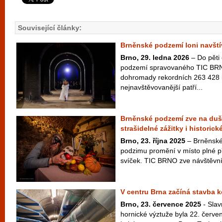
Související články:
Brněnské podzemí loni navštívi
Brno, 29. ledna 2026
– Do pěti
podzemí spravovaného TIC BRNO
dohromady rekordních 263 428 l
nejnavštěvovanější patří...
Brněnské podzemí zve na duši
strašidelné zážitky i historic
Brno, 23. října 2025
– Brněnské
podzimu promění v místo plné př
svíček. TIC BRNO zve návštěvník
V centru Brna začíná stavba 
Brno, 23. července 2025
- Sla
hornické výztuže byla 22. červ