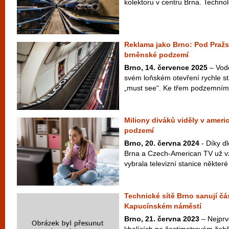
kolektoru v centru Brna. Technol
Reklama jako Brno: Pod Praž
brněnské podzemí
Brno, 14. července 2025
– Vodo
svém loňském otevření rychle st
„must see“. Ke třem podzemním 
Miliony diváků viděly v americ
podzemí
Brno, 20. června 2024
- Díky d
Brna a Czech-American TV už vzn
vybrala televizní stanice některé 
Technické sítě Brno sanují č
Kapucínském náměstí
Brno, 21. června 2023
– Nejprve