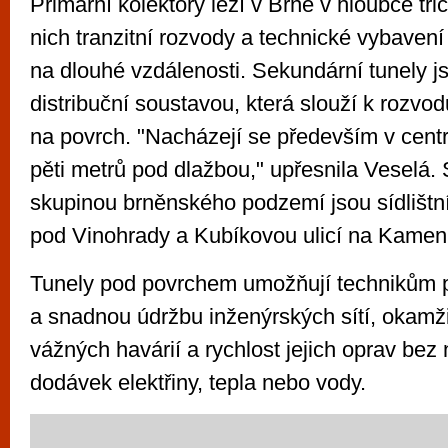
Primární kolektory leží v Brně v hloubce třic
nich tranzitní rozvody a technické vybavení
na dlouhé vzdálenosti. Sekundární tunely j
distribuční soustavou, která slouží k rozvod
na povrch. "Nacházejí se především v cent
pěti metrů pod dlažbou," upřesnila Veselá
skupinou brněnského podzemí jsou sídlištní 
pod Vinohrady a Kubíkovou ulicí na Kame
Tunely pod povrchem umožňují technikům 
a snadnou údržbu inženýrských sítí, okamži
vážných havárií a rychlost jejich oprav bez 
dodávek elektřiny, tepla nebo vody.