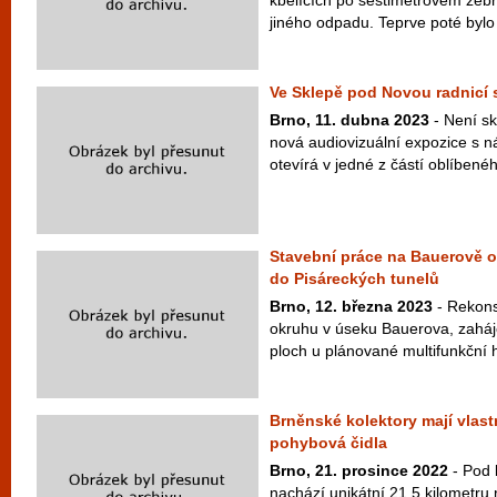
kbelících po šestimetrovém žebří
jiného odpadu. Teprve poté bylo
Ve Sklepě pod Novou radnicí 
Brno, 11. dubna 2023
- Není sk
nová audiovizuální expozice s 
otevírá v jedné z částí oblíbené
Stavební práce na Bauerově o
do Pisáreckých tunelů
Brno, 12. března 2023
- Rekons
okruhu v úseku Bauerova, zaháj
ploch u plánované multifunkční ha
Brněnské kolektory mají vlastní
pohybová čidla
Brno, 21. prosince 2022
- Pod 
nachází unikátní 21,5 kilometru 