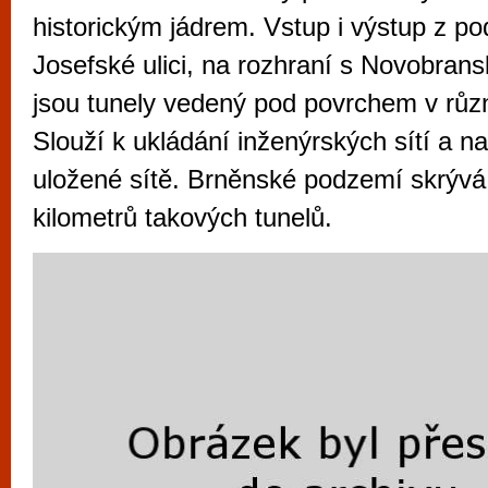
vyzkoušet různé kasinové hry. V neustál
historickým jádrem. Vstup i výstup z po
metropoli naleznete širokou nabídku her o
Josefské ulici, na rozhraní s Novobrans
po moderní automaty jak pro pravidelné n
jsou tunely vedený pod povrchem v růz
příležitostné hráče. V...
Slouží k ukládání inženýrských sítí a n
uložené sítě. Brněnské podzemí skrýv
kilometrů takových tunelů.