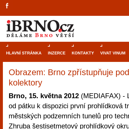
HLAVNÍ STRÁNKA
INZERCE
KONTAKTY
VIVAT VINUM
Obrazem: Brno zpřístupňuje po
Průvodce
kasi
kolektory
Brně: Od rulet
automaty
Brno, 15. května 2012
(MEDIAFAX) - L
Brno je měs
od pátku k dispozici první prohlídková tr
zajímavé p
městských podzemních tunelů pro techn
restaurace, div
Zhruba šestisetmetový prohlídkový okr
Mimo jiné je ale také místem, kde si můžet