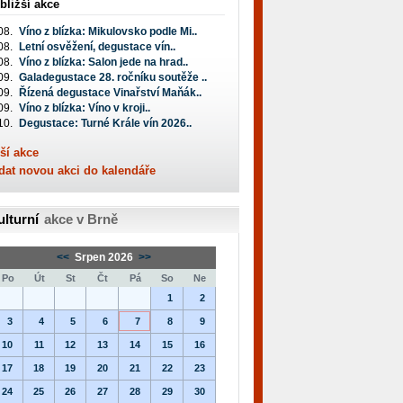
bližší akce
08.
Víno z blízka: Mikulovsko podle Mi..
08.
Letní osvěžení, degustace vín..
08.
Víno z blízka: Salon jede na hrad..
09.
Galadegustace 28. ročníku soutěže ..
09.
Řízená degustace Vinařství Maňák..
09.
Víno z blízka: Víno v kroji..
10.
Degustace: Turné Krále vín 2026..
ší akce
dat novou akci do kalendáře
ulturní
akce v Brně
<<
Srpen 2026
>>
Po
Út
St
Čt
Pá
So
Ne
1
2
3
4
5
6
7
8
9
10
11
12
13
14
15
16
17
18
19
20
21
22
23
24
25
26
27
28
29
30