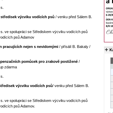
 s.
e středisek výcviku vodících psů
/ venku před Sálem B.
 s. ve spolupráci se Střediskem výcviku vodících psů
vodících psů Adamov
len pracujících nejen s nevidomými
/ přísálí B. Bakaly /
K
kompenzačních pomůcek pro zrakově postižené
/
stup zdarma
 s.
 středisek výcviku vodících psů
/ venku před Sálem B.
 s. ve spolupráci se Střediskem výcviku vodících psů
vodících psů Adamov.