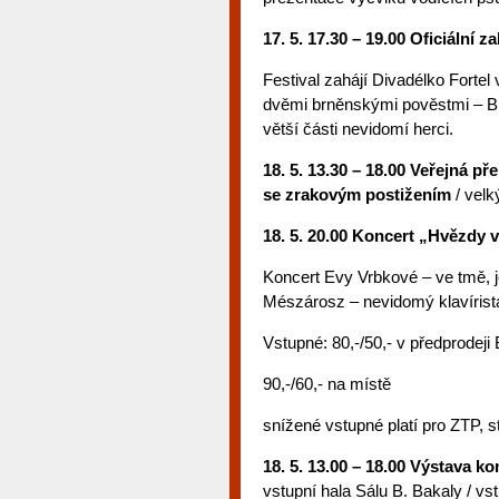
17. 5. 17.30 – 19.00 Oficiální z
Festival zahájí Divadélko Forte
dvěmi brněnskými pověstmi – Br
větší části nevidomí herci.
18. 5. 13.30 – 18.00 Veřejná p
se zrakovým postižením
/ velk
18. 5. 20.00 Koncert „Hvězdy 
Koncert Evy Vrbkové – ve tmě,
Mészárosz – nevidomý klavírist
Vstupné: 80,-/50,- v předprodej
90,-/60,- na místě
snížené vstupné platí pro ZTP, 
18. 5. 13.00 – 18.00 Výstava
vstupní hala Sálu B. Bakaly / v