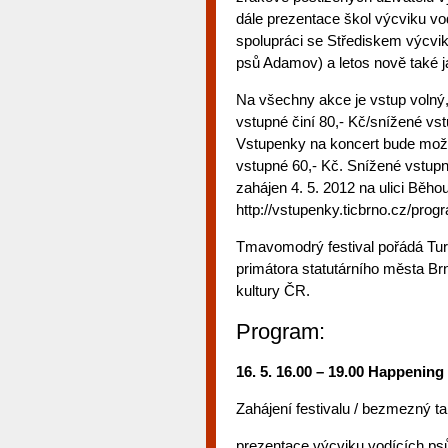
dále prezentace škol výcviku vod
spolupráci se Střediskem výcvi
psů Adamov) a letos nově také j
Na všechny akce je vstup volný
vstupné činí 80,- Kč/snížené vs
Vstupenky na koncert bude možn
vstupné 60,- Kč. Snížené vstupn
zahájen 4. 5. 2012 na ulici Běho
http://vstupenky.ticbrno.cz/prog
Tmavomodrý festival pořádá Tur
primátora statutárního města B
kultury ČR.
Program:
16. 5. 16.00 – 19.00 Happenin
Zahájení festivalu / bezmezný ta
prezentace výcviku vodících ps