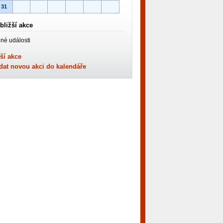
31
bližší akce
né události
ší akce
dat novou akci do kalendáře