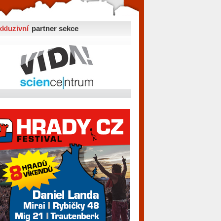
xkluzivní
partner sekce