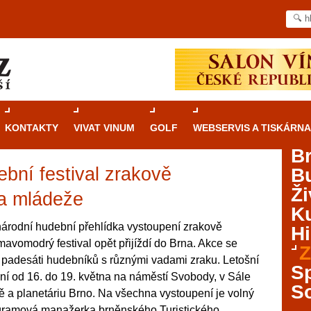
KONTAKTY
VIVAT VINUM
GOLF
WEBSERVIS A TISKÁRNA
B
bní festival zrakově
B
Průvodce
kasinovými hrami v Brně: Od
Ži
rulety po video automaty
 a mládeže
Ku
Brno je městem známým pro zajímavé památky, skvělé
árodní hudební přehlídka vystoupení zrakově
Hi
restaurace, divadla a univerzity. Mimo jiné je ale také
avomodrý festival opět přijíždí do Brna. Akce se
Z
místem, kde si můžete legálně a bezpečně vyzkoušet
 padesáti hudebníků s různými vadami zraku. Letošní
různé kasinové hry. V neustále kvetoucí moravské
S
eční od 16. do 19. května na náměstí Svobody, v Sále
metropoli naleznete širokou nabídku her od klasické
S
ě a planetáriu Brno. Na všechna vystoupení je volný
rulety až po moderní automaty jak pro pravidelné
ráče. V...
ogramová manažerka brněnského Turistického