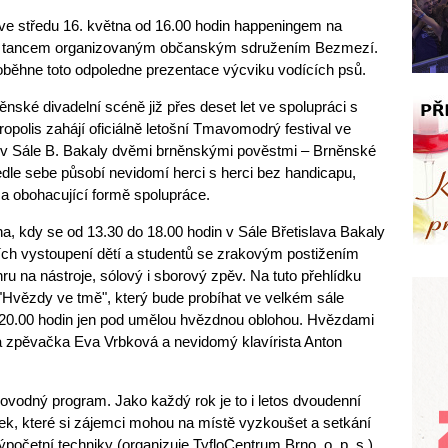
 ve středu 16. května od 16.00 hodin happeningem na
 tancem organizovaným občanským sdružením Bezmezí.
ěhne toto odpoledne prezentace výcviku vodících psů.
ěnské divadelní scéně již přes deset let ve spolupráci s
olis zahájí oficiálně letošní Tmavomodrý festival ve
n v Sále B. Bakaly dvěmi brněnskými pověstmi – Brněnské
edle sebe působí nevidomí herci s herci bez handicapu,
a obohacující formě spolupráce.
tna, kdy se od 13.30 do 18.00 hodin v Sále Břetislava Bakaly
ích vystoupení dětí a studentů se zrakovým postižením
hru na nástroje, sólový i sborový zpěv. Na tuto přehlídku
"Hvězdy ve tmě", který bude probíhat ve velkém sále
 20.00 hodin jen pod umělou hvězdnou oblohou. Hvězdami
a zpěvačka Eva Vrbková a nevidomý klavírista Anton
rovodný program. Jako každý rok je to i letos dvoudenní
, které si zájemci mohou na místě vyzkoušet a setkání
početní techniky (organizuje TyfloCentrum Brno, o. p. s.),