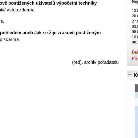
Nej
akově postižených uživatelů výpočetní techniky
aly/ vstup zdarma
13.
20.
 s.
27.
03.
08.
ým pohledem aneb Jak se žije zrakově postiženým
10.
tup zdarma
08.
Dal
Při
(red), archiv pořadatelů
K