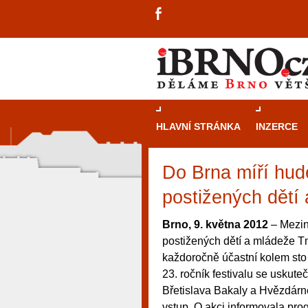
HLAVNÍ STRÁNKA
INZERCE
Do Brna míří hude
postižených dětí
Brno, 9. května 2012
– Mezin
postižených dětí a mládeže Tm
každoročně účastní kolem sto
23. ročník festivalu se uskut
Břetislava Bakaly a Hvězdárn
návštěvníky, tak pro příležitostné h
vstup. O akci informovala pr