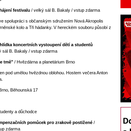
ahájení festivalu
/ velký sál B. Bakaly / vstup zdarma
l ve spolupráci s občanským sdružením Nová Akropolis
něnské kolo a Tři hádanky. V hereckém souboru působí z
řehlídka koncertních vystoupení dětí a studentů
ý sál B. Bakaly / vstup zdarma
ve tmě"
/ Hvězdárna a planetárium Brno
 jen pod umělou hvězdnou oblohou. Hostem večera Anton
a.
i Brno, Běhounská 17
studenty a důchodce
 kompenzačních pomůcek pro zrakově postižené
/
stup zdarma