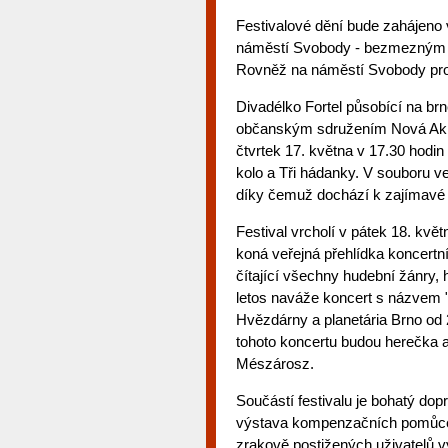
Festivalové dění bude zahájeno
náměstí Svobody - bezmezným
Rovněž na náměstí Svobody prob
Divadélko Fortel působící na brn
občanským sdružením Nová Akrop
čtvrtek 17. května v 17.30 hodi
kolo a Tři hádanky. V souboru v
díky čemuž dochází k zajímavé 
Festival vrcholí v pátek 18. kvě
koná veřejná přehlídka koncertn
čítající všechny hudební žánry, 
letos naváže koncert s názvem 
Hvězdárny a planetária Brno od
tohoto koncertu budou herečka 
Mészárosz.
Součástí festivalu je bohatý dop
výstava kompenzačních pomůcek
zrakově postižených uživatelů vý