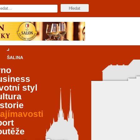
ŠALINA
rno
usiness
votní styl
ltura
storie
ajímavosti
port
outěže