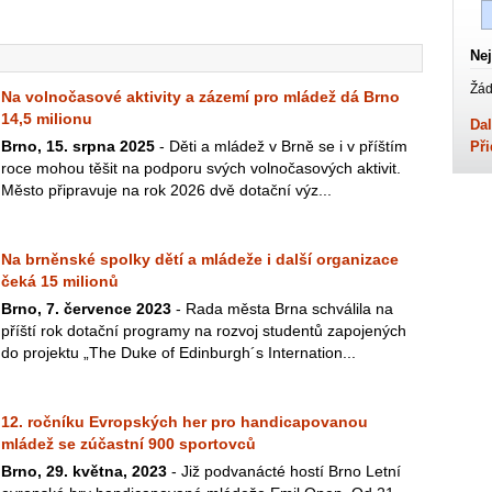
Nej
Žád
Na volnočasové aktivity a zázemí pro mládež dá Brno
14,5 milionu
Dal
Brno, 15. srpna 2025
- Děti a mládež v Brně se i v příštím
Při
roce mohou těšit na podporu svých volnočasových aktivit.
Město připravuje na rok 2026 dvě dotační výz...
Na brněnské spolky dětí a mládeže i další organizace
čeká 15 milionů
Brno, 7. července 2023
- Rada města Brna schválila na
příští rok dotační programy na rozvoj studentů zapojených
do projektu „The Duke of Edinburgh´s Internation...
12. ročníku Evropských her pro handicapovanou
mládež se zúčastní 900 sportovců
Brno, 29. května, 2023
- Již podvanácté hostí Brno Letní