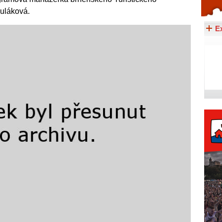
uláková.
Celý článek...
E