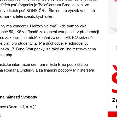
ících psů (organizuje TyfloCentrum Brno, o. p. s. ve
ku vodících psů SONS ČR a Školou pro výcvik vodících
armark arteterapeutických dílen.
, vyjma koncertu „Hvězdy ve tmě", kde symbolické
tupné 50,- Kč v případě zakoupení vstupenek v předprodeji.
o zakoupit i na místě konání za cenu 90,-Kč/ snížené
é platí pro studenty, ZTP a důchodce. Předprodej byl
unská 17, Brno. Vstupenky lze také on-line rezervovat na
ram.php.
istické informační centrum města Brna pod záštitou
rna Romana Onderky a za finanční podpory Ministerstva
g na náměstí Svobody
nec (Bezmezí, o. s.)/
ů