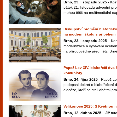
Brno, 23. listopadu 2025
- Kost
pátek 21. listopadu adventní pr
mohou těšit na multimediální exp
Biskupství promění historick
na moderní školu s příběhem
Brno, 23. listopadu 2025
– Kom
modernizace a vybavení učeben
na přírodovědné předměty. Brněn
Papež Lev XIV. blahořečí dva
komunisty
Brno, 24. října 2025
- Papež Le
podepsal dekret o blahořečení 
diecéze, kteří se stali obětmi pr
Velikonoce 2025: S Květnou n
Brno, 12. dubna 2025
– Již tut