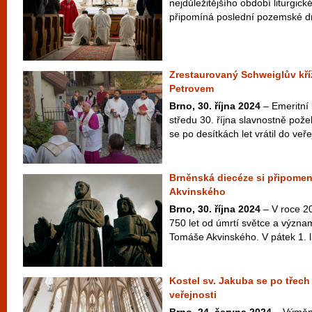
nejdůležitějšího období liturgic
připomíná poslední pozemské dny
Zrestaurovaný Schweiglův kříž
Petrovem
Brno, 30. října 2024
– Emeritní 
středu 30. října slavnostně pože
se po desítkách let vrátil do veře
Brněnská diecéze si připomen
Akvinského
Brno, 30. října 2024
– V roce 20
750 let od úmrtí světce a význa
Tomáše Akvinského. V pátek 1. li
Kostel sv. Jakuba se po třech
veřejnosti