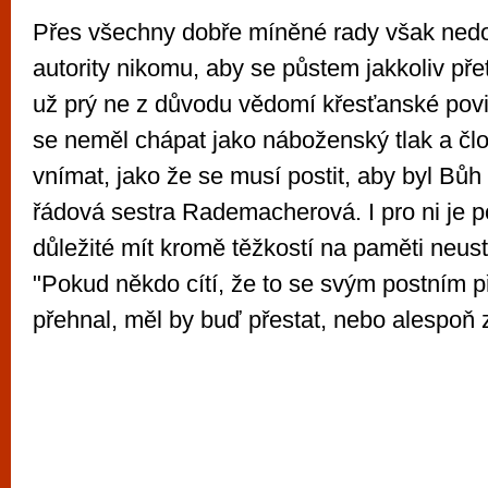
Přes všechny dobře míněné rady však nedo
autority nikomu, aby se půstem jakkoliv přet
už prý ne z důvodu vědomí křesťanské povi
se neměl chápat jako náboženský tlak a čl
vnímat, jako že se musí postit, aby byl Bůh
řádová sestra Rademacherová. I pro ni je p
důležité mít kromě těžkostí na paměti neustá
"Pokud někdo cítí, že to se svým postním 
přehnal, měl by buď přestat, nebo alespoň z