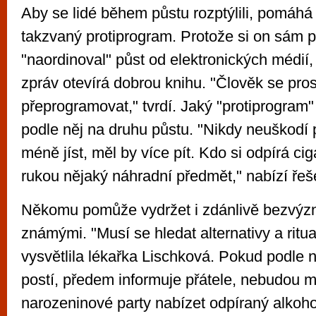
Aby se lidé během půstu rozptýlili, pomáhá
takzvaný protiprogram. Protože si on sám 
"naordinoval" půst od elektronických médií,
zpráv otevírá dobrou knihu. "Člověk se pro
přeprogramovat," tvrdí. Jaký "protiprogram"
podle něj na druhu půstu. "Nikdy neuškodí
méně jíst, měl by více pít. Kdo si odpírá ciga
rukou nějaký náhradní předmět," nabízí řeš
Někomu pomůže vydržet i zdánlivě bezvýzn
známými. "Musí se hledat alternativy a ritual
vysvětlila lékařka Lischková. Pokud podle n
postí, předem informuje přátele, nebudou 
narozeninové party nabízet odpíraný alkoho