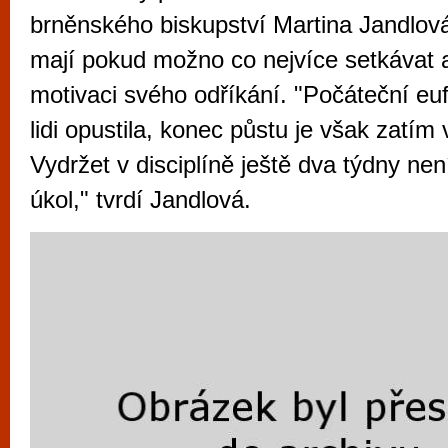
vyzkoušet různé kasinové hry. V neustál
brněnského biskupství Martina Jandlová 
metropoli naleznete širokou nabídku her o
mají pokud možno co nejvíce setkávat a
po moderní automaty jak pro pravidelné n
motivaci svého odříkání. "Počáteční euf
příležitostné hráče. V...
lidi opustila, konec půstu je však zatím
Vydržet v disciplíně ještě dva týdny ne
úkol," tvrdí Jandlová.