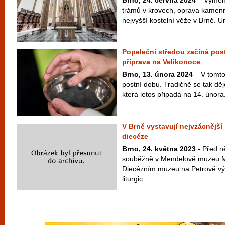
Brno, 24. června 2024
– Výměna
trámů v krovech, oprava kamen
nejvyšší kostelní věže v Brně. Un
Popeleční středou začíná pos
příprava na Velikonoce
Brno, 13. února 2024
– V tomto
postní dobu. Tradičně se tak dě
která letos připadá na 14. února
V Brně vystavují nejvzácnější 
diecéze
Brno, 24. května 2023
- Před n
souběžně v Mendelově muzeu Ma
Diecézním muzeu na Petrově vý
liturgic...