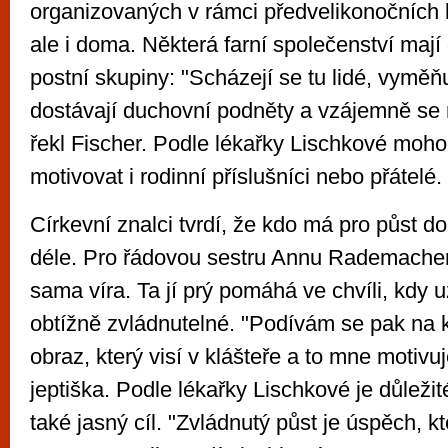
organizovaných v rámci předvelikonočních k
ale i doma. Některá farní společenství maj
postní skupiny: "Scházejí se tu lidé, vyměňu
dostávají duchovní podněty a vzájemně se m
řekl Fischer. Podle lékařky Lischkové moho
motivovat i rodinní příslušníci nebo přátelé.
Církevní znalci tvrdí, že kdo má pro půst d
déle. Pro řádovou sestru Annu Rademacher
sama víra. Ta jí prý pomáhá ve chvíli, kdy u
obtížně zvládnutelné. "Podívám se pak na 
obraz, který visí v klášteře a to mne motivuj
jeptiška. Podle lékařky Lischkové je důleži
také jasný cíl. "Zvládnutý půst je úspěch, k