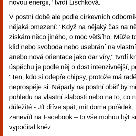
novou energii," tvrdí Lischková.
V postní době ale podle církevních odborní
nějaká omezení: "Když na nějaký čas na n
získám něco jiného, o moc většího. Může to 
klid nebo svoboda nebo usebrání na vlastní
anebo nová orientace jako dar víry," tvrdí k
úspěchu je podle něj o dost intenzivnější, p
"Ten, kdo si odepře chipsy, protože má raděj
neprospěje si. Nápady na postní oběť by mě
pohledu na vlastní slabosti nebo na to, co
důležité - Jít dříve spát, mít doma pořádek,
zanevřít na Facebook – to vše mohou být sm
vypočítal kněz.