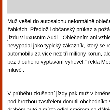
Muž vešel do autosalonu neformálně oble
žabkách. Předložil občanský průkaz a požá
jízdu v luxusním Audi. "Oblečením ani vzh
nevypadal jako typický zákazník, který se 
automobilu za více než tři miliony korun, a
bez dlouhého vyptávání vyhověl," řekla Med
mluvčí.
V průběhu zkušební jízdy pak muž v brněn
pod hrozbou zastřelení donutil obchodníka v
drahém autě z místa odjel směrem na dálnic