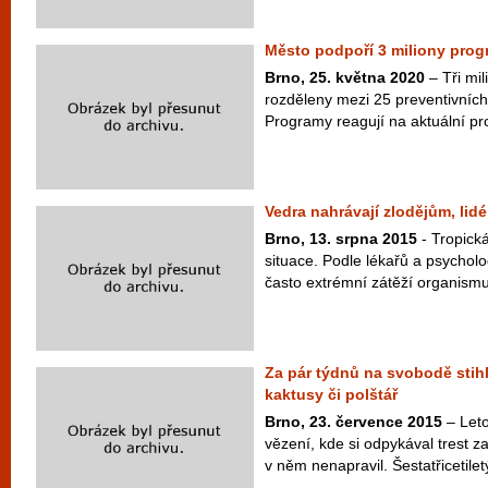
Město podpoří 3 miliony prog
Brno, 25. května 2020
– Tři mil
rozděleny mezi 25 preventivních
Programy reagují na aktuální pro
Vedra nahrávají zlodějům, lid
Brno, 13. srpna 2015
- Tropick
situace. Podle lékařů a psychol
často extrémní zátěží organismu
Za pár týdnů na svobodě stihl
kaktusy či polštář
Brno, 23. července 2015
– Leto
vězení, kde si odpykával trest z
v něm nenapravil. Šestatřicetilet