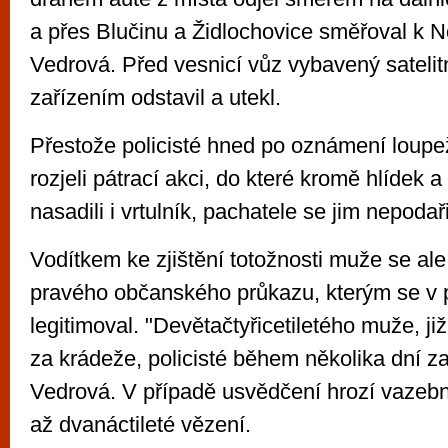
a přes Blučinu a Židlochovice směřoval k No
Vedrová. Před vesnicí vůz vybavený sateli
zařízením odstavil a utekl.
Přestože policisté hned po oznámení loup
rozjeli pátrací akci, do které kromě hlídek 
nasadili i vrtulník, pachatele se jim nepodaři
Vodítkem ke zjištění totožnosti muže se ale
pravého občanského průkazu, kterým se v 
legitimoval. "Devětačtyřicetiletého muže, ji
za krádeže, policisté během několika dní zat
Vedrová. V případě usvědčení hrozí vazeb
až dvanáctileté vězení.