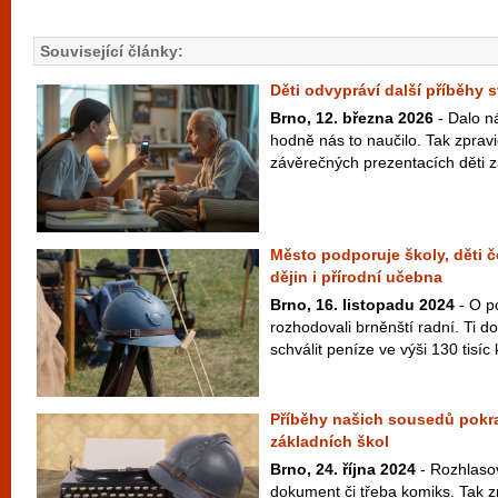
Související články:
Děti odvypráví další příběhy
Brno, 12. března 2026
- Dalo n
hodně nás to naučilo. Tak zpravi
závěrečných prezentacích děti z
Město podporuje školy, děti 
dějin i přírodní učebna
Brno, 16. listopadu 2024
- O p
rozhodovali brněnští radní. Ti do
schválit peníze ve výši 130 tisíc 
Příběhy našich sousedů pokra
základních škol
Brno, 24. října 2024
- Rozhlasov
dokument či třeba komiks. Tak z