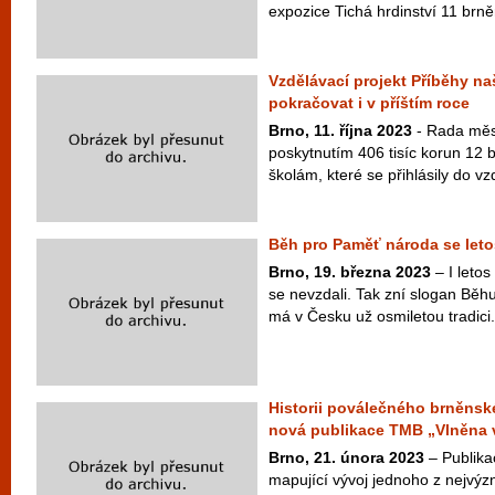
expozice Tichá hrdinství 11 brn
Vzdělávací projekt Příběhy n
pokračovat i v příštím roce
Brno, 11. října 2023
- Rada měst
poskytnutím 406 tisíc korun 12
školám, které se přihlásily do vz
Běh pro Paměť národa se leto
Brno, 19. března 2023
– I letos
se nevzdali. Tak zní slogan Běh
má v Česku už osmiletou tradici.
Historii poválečného brněnské
nová publikace TMB „Vlněna
Brno, 21. února 2023
– Publika
mapující vývoj jednoho z nejvý