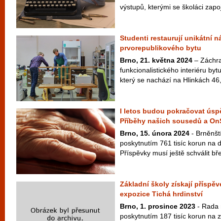
výstupů, kterými se školáci zapoj
Studenti restaurují unikátní 
prvorepublikového bytu
Brno, 21. května 2024
– Záchra
funkcionalistického interiéru b
který se nachází na Hlinkách 46, 
I letos budou pokračovat úsp
Příběhy našich sousedů a On
Brno, 15. února 2024
- Brněnští
poskytnutím 761 tisíc korun na d
Příspěvky musí ještě schválit bře
Základní školy získají příspě
expozice Tichá hrdinství
Brno, 1. prosince 2023
- Rada 
poskytnutím 187 tisíc korun na z