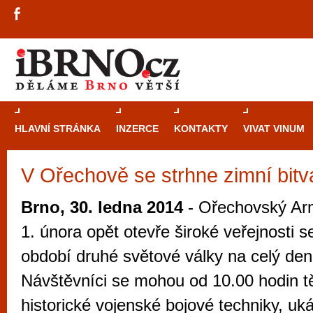
HLAVNÍ STRÁNKA
INZERCE
KONTAKTY
VIVAT VINUM
V Ořechově se strhne zimní bitv
Průvodce
kasi
Brně: Od rulet
Brno, 30. ledna 2014
- Ořechovský Ar
automaty
1. února opět otevře široké veřejnosti s
Brno je měs
období druhé světové války na celý den
zajímavé p
Návštěvníci se mohou od 10.00 hodin tě
restaurace, div
historické vojenské bojové techniky, uk
Mimo jiné je ale také místem, kde si můžet