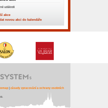
né události
ší akce
dat novou akci do kalendáře
itemap
|
zásady zpracování a ochrany osobních
na.