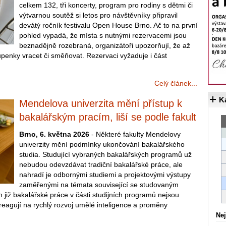
celkem 132, tři koncerty, program pro rodiny s dětmi či
výtvarnou soutěž si letos pro návštěvníky připravil
devátý ročník festivalu Open House Brno. Ač to na první
pohled vypadá, že místa s nutnými rezervacemi jsou
beznadějně rozebraná, organizátoři upozorňují, že až
penky vracet či směňovat. Rezervaci vyžaduje i část
Celý článek...
K
Mendelova univerzita mění přístup k
bakalářským pracím, liší se podle fakult
Brno, 6. května 2026
- Některé fakulty Mendelovy
univerzity mění podmínky ukončování bakalářského
studia. Studující vybraných bakalářských programů už
nebudou odevzdávat tradiční bakalářské práce, ale
nahradí je odbornými studiemi a projektovými výstupy
zaměřenými na témata související se studovaným
již bakalářské práce v části studijních programů nejsou
eagují na rychlý rozvoj umělé inteligence a proměny
Nej