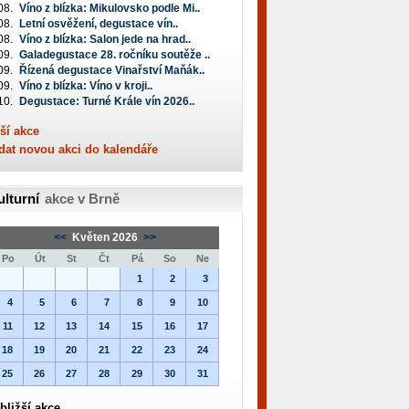
08.
Víno z blízka: Mikulovsko podle Mi..
08.
Letní osvěžení, degustace vín..
08.
Víno z blízka: Salon jede na hrad..
09.
Galadegustace 28. ročníku soutěže ..
09.
Řízená degustace Vinařství Maňák..
09.
Víno z blízka: Víno v kroji..
10.
Degustace: Turné Krále vín 2026..
ší akce
dat novou akci do kalendáře
ulturní
akce v Brně
<<
Květen 2026
>>
Po
Út
St
Čt
Pá
So
Ne
1
2
3
4
5
6
7
8
9
10
11
12
13
14
15
16
17
18
19
20
21
22
23
24
25
26
27
28
29
30
31
bližší akce