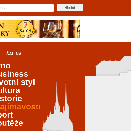
ŠALINA
rno
usiness
votní styl
ltura
storie
ajímavosti
port
outěže