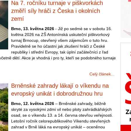
Na 7. ročníku turnaje v piškvorkách
změří síly hráči z Česka i okolních
zemí
Brno, 13. května 2026
- Již po sedmé se v sobotu 16.
května 2026 na ZŠ Antonínská uskuteční piškvorkový
turnaj Brnocup, otevřený všem zájemcům o tuto hru.
Pravidelně se ho účastní jak zkušení hráči z České
republiky i střední Evropy, tak úplní začátečníci z řad
 včetně dětí. Akce je vhodná i pro ty, kteří se podobného turnaje
Celý článek...
Brněnské zahrady lákají o víkendu na
evropský unikát i dobrodružnou hru
Brno, 12. května 2026
– Brněnské zahrady, běžně
skryté za vysokými zdmi vil nebo ploty zahrádkářských
osad, se o víkendu 13. a 14. června otevřou veřejnosti.
Letošní ročník celorepublikového Víkendu otevřených
zahrad v Brně láká na evropský unikát – oceněnou