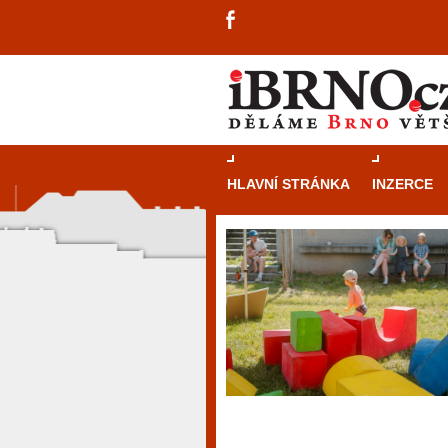
HLAVNÍ STRÁNKA
INZERCE
návštěvníky, tak pro příležitostné h