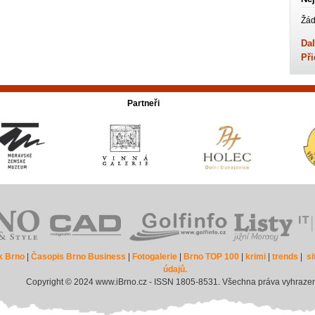
Žád
Dal
Při
Partneři
k Brno
|
Časopis Brno Business
|
Fotogalerie
|
Brno TOP 100
|
krimi
|
trends
|
s
údajů.
Copyright © 2024 www.iBrno.cz - ISSN 1805-8531. Všechna práva vyhraze