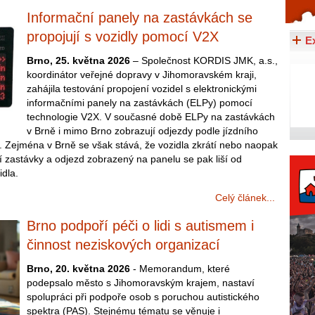
Informační panely na zastávkách se
Celý článek...
propojují s vozidly pomocí V2X
E
Brno, 25. května 2026
– Společnost KORDIS JMK, a.s.,
koordinátor veřejné dopravy v Jihomoravském kraji,
zahájila testování propojení vozidel s elektronickými
informačními panely na zastávkách (ELPy) pomocí
technologie V2X. V současné době ELPy na zastávkách
v Brně i mimo Brno zobrazují odjezdy podle jízdního
. Zejména v Brně se však stává, že vozidla zkrátí nebo naopak
 zastávky a odjezd zobrazený na panelu se pak liší od
idla.
Celý článek...
Brno podpoří péči o lidi s autismem i
činnost neziskových organizací
Brno, 20. května 2026
- Memorandum, které
podepsalo město s Jihomoravským krajem, nastaví
spolupráci při podpoře osob s poruchou autistického
spektra (PAS). Stejnému tématu se věnuje i