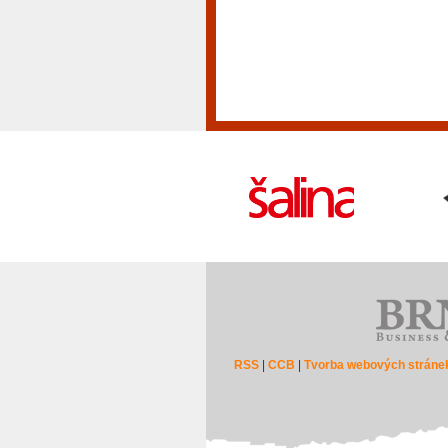
RSS
|
CCB
|
Tvorba webových stráne