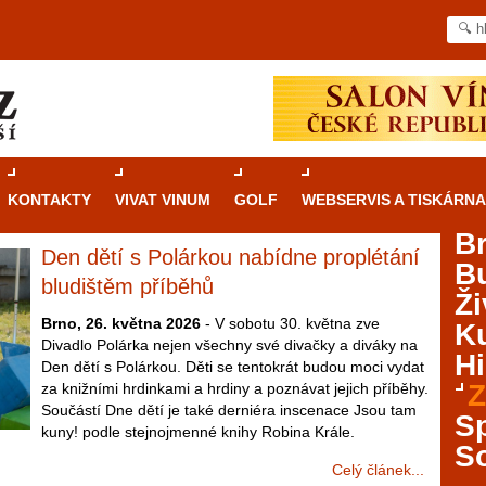
KONTAKTY
VIVAT VINUM
GOLF
WEBSERVIS A TISKÁRNA
B
Den dětí s Polárkou nabídne proplétání
B
Průvodce
kasinovými hrami v Brně: Od
bludištěm příběhů
Ži
rulety po video automaty
Brno, 26. května 2026
- V sobotu 30. května zve
Ku
Divadlo Polárka nejen všechny své divačky a diváky na
Brno je městem známým pro zajímavé památky, skvělé
Hi
Den dětí s Polárkou. Děti se tentokrát budou moci vydat
restaurace, divadla a univerzity. Mimo jiné je ale také
Z
za knižními hrdinkami a hrdiny a poznávat jejich příběhy.
místem, kde si můžete legálně a bezpečně vyzkoušet
Součástí Dne dětí je také derniéra inscenace Jsou tam
různé kasinové hry. V neustále kvetoucí moravské
S
kuny! podle stejnojmenné knihy Robina Krále.
metropoli naleznete širokou nabídku her od klasické
S
rulety až po moderní automaty jak pro pravidelné
Celý článek...
ráče. V...