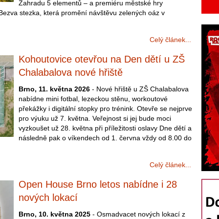
Zahradu 5 elementů – a premiéru městské hry
Bezva stezka, která promění návštěvu zelených oáz v
Celý článek...
Kohoutovice otevřou na Den dětí u ZŠ
Chalabalova nové hřiště
Brno, 11. května 2026
- Nové hřiště u ZŠ Chalabalova
nabídne mini fotbal, lezeckou stěnu, workoutové
překážky i digitální stopky pro trénink. Otevře se nejprve
pro výuku už 7. května. Veřejnost si jej bude moci
vyzkoušet už 28. května při příležitosti oslavy Dne dětí a
následně pak o víkendech od 1. června vždy od 8.00 do
Celý článek...
Open House Brno letos nabídne i 28
nových lokací
Brno, 10. května 2025
- Osmadvacet nových lokací z