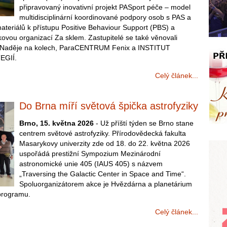
připravovaný inovativní projekt PASport péče – model
multidisciplinární koordinované podpory osob s PAS a
materiálů k přístupu Positive Behaviour Support (PBS) a
vou organizací Za sklem. Zastupitelé se také věnovali
e Naděje na kolech, ParaCENTRUM Fenix a INSTITUT
EGIÍ.
Celý článek...
Do Brna míří světová špička astrofyziky
Brno, 15. května 2026
- Už příští týden se Brno stane
centrem světové astrofyziky. Přírodovědecká fakulta
Masarykovy univerzity zde od 18. do 22. května 2026
uspořádá prestižní Sympozium Mezinárodní
astronomické unie 405 (IAUS 405) s názvem
„Traversing the Galactic Center in Space and Time“.
Spoluorganizátorem akce je Hvězdárna a planetárium
 programu.
Celý článek...