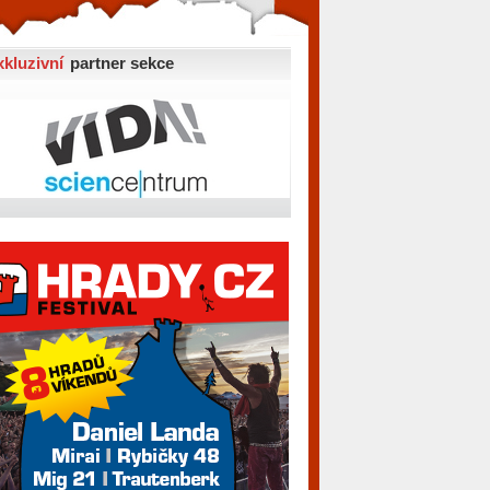
xkluzivní
partner sekce