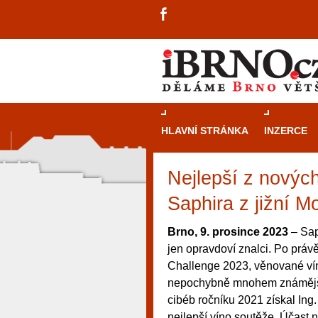
HLAVNÍ STRÁNKA
INZERCE
Nejlepší z novýc
Saphira z jižní M
Brno, 9. prosince 2023
– Sap
jen opravdoví znalci. Po práv
Challenge 2023, věnované vín
nepochybně mnohem známější.
cibéb ročníku 2021 získal Ing.
návštěvníky, tak pro příležitostné h
nejlepší víno soutěže. Účast 