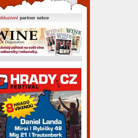
xkluzivní
partner sekce