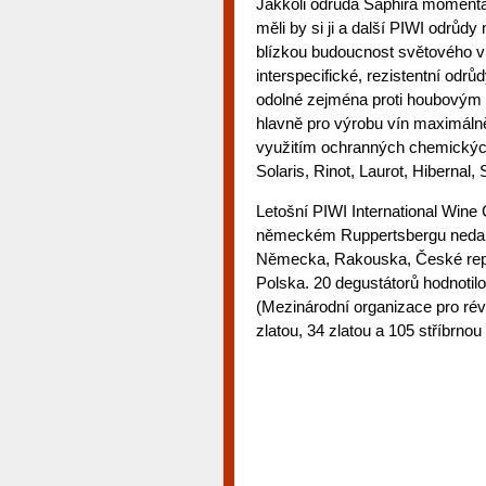
Jakkoli odrůda Saphira momentál
měli by si ji a další PIWI odrůd
blízkou budoucnost světového vi
interspecifické, rezistentní odr
odolné zejména proti houbovým c
hlavně pro výrobu vín maximáln
využitím ochranných chemických
Solaris, Rinot, Laurot, Hibernal,
Letošní PIWI International Wine 
německém Ruppertsbergu nedale
Německa, Rakouska, České republ
Polska. 20 degustátorů hodnotil
(Mezinárodní organizace pro révu
zlatou, 34 zlatou a 105 stříbrnou