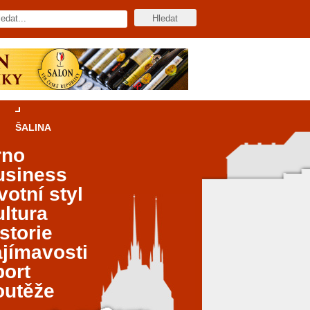
ŠALINA
rno
usiness
votní styl
ltura
storie
jímavosti
port
outěže