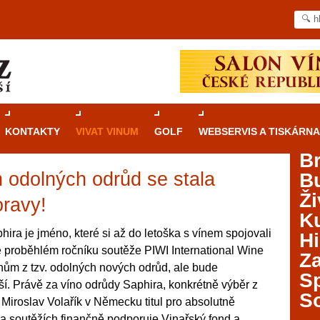
KONTAKTY
VIVAT VINUM
GOLF
WEBSERVIS A TISKÁRNA
B
h odolných odrůd se stala
B
Průvodce
kasinovými hrami v Brně: Od
Ži
rulety po video automaty
oravy!
Ku
Brno je městem známým pro zajímavé památky, skvělé
hira je jméno, které si až do letoška s vínem spojovali
Hi
restaurace, divadla a univerzity. Mimo jiné je ale také
ě proběhlém ročníku soutěže PIWI International Wine
Za
místem, kde si můžete legálně a bezpečně vyzkoušet
ům z tzv. odolných nových odrůd, ale bude
různé kasinové hry. V neustále kvetoucí moravské
S
 Právě za víno odrůdy Saphira, konkrétně výběr z
metropoli naleznete širokou nabídku her od klasické
S
 Miroslav Volařík v Německu titul pro absolutně
rulety až po moderní automaty jak pro pravidelné
ráče. V...
na soutěžích finančně podporuje Vinařský fond a