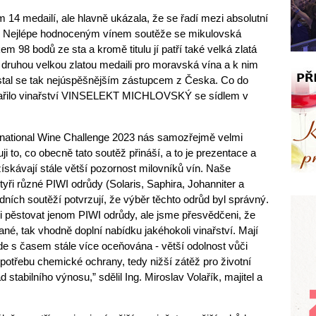
 14 medailí, ale hlavně ukázala, že se řadí mezi absolutní
vín. Nejlépe hodnoceným vínem soutěže se mikulovská
m 98 bodů ze sta a kromě titulu jí patří také velká zlatá
 i druhou velkou zlatou medaili pro moravská vína a k nim
 a stal se tak nejúspěšnějším zástupcem z Česka. Co do
adařilo vinařství VINSELEKT MICHLOVSKÝ se sídlem v
rnational Wine Challenge 2023 nás samozřejmě velmi
uji to, co obecně tato soutěž přináší, a to je prezentace a
ískávají stále větší pozornost milovníků vín. Naše
tyři různé PIWI odrůdy (Solaris, Saphira, Johanniter a
ních soutěží potvrzují, že výběr těchto odrůd byl správný.
 pěstovat jenom PIWI odrůdy, ale jsme přesvědčeni, že
né, tak vhodně doplní nabídku jakéhokoli vinařství. Mají
de s časem stále více oceňována - větší odolnost vůči
třebu chemické ochrany, tedy nižší zátěž pro životní
 stabilního výnosu,” sdělil Ing. Miroslav Volařík, majitel a