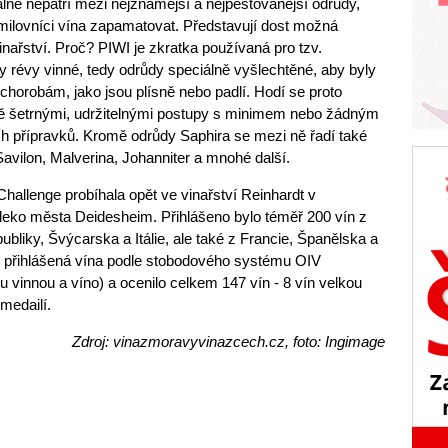
ně nepatří mezi nejznámější a nejpěstovanější odrůdy,
y milovníci vína zapamatovat. Představují dost možná
nařství. Proč? PIWI je zkratka používaná pro tzv.
ůdy révy vinné, tedy odrůdy speciálně vyšlechtěné, aby byly
horobám, jako jsou plísně nebo padlí. Hodí se proto
ě šetrnými, udržitelnými postupy s minimem nebo žádným
 přípravků. Kromě odrůdy Saphira se mezi ně řadí také
 Savilon, Malverina, Johanniter a mnohé další.
Challenge probíhala opět ve vinařství Reinhardt v
ko města Deidesheim. Přihlášeno bylo téměř 200 vín z
iky, Švýcarska a Itálie, ale také z Francie, Španělska a
o přihlášená vína podle stobodového systému OIV
 vinnou a víno) a ocenilo celkem 147 vín - 8 vín velkou
 medailí.
Zdroj: vinazmoravyvinazcech.cz, foto: Ingimage