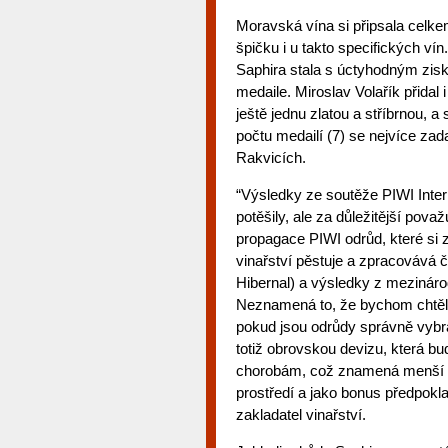
Moravská vína si připsala celkem
špičku i u takto specifických 
Saphira stala s úctyhodným ziske
medaile. Miroslav Volařík přidal
ještě jednu zlatou a stříbrnou,
počtu medailí (7) se nejvíce z
Rakvicích.
“Výsledky ze soutěže PIWI Inte
potěšily, ale za důležitější považ
propagace PIWI odrůd, které si z
vinařství pěstuje a zpracovává č
Hibernal) a výsledky z mezinárod
Neznamená to, že bychom chtěli
pokud jsou odrůdy správně vybra
totiž obrovskou devizu, která bu
chorobám, což znamená menší po
prostředí a jako bonus předpoklad
zakladatel vinařství.