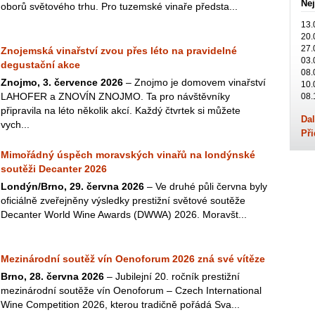
Nej
oborů světového trhu. Pro tuzemské vinaře předsta...
13.
20.
27.
Znojemská vinařství zvou přes léto na pravidelné
03.
degustační akce
08.
Znojmo, 3. července 2026
– Znojmo je domovem vinařství
10.
LAHOFER a ZNOVÍN ZNOJMO. Ta pro návštěvníky
08.
připravila na léto několik akcí. Každý čtvrtek si můžete
Dal
vych...
Při
Mimořádný úspěch moravských vinařů na londýnské
soutěži Decanter 2026
Londýn/Brno, 29. června 2026
– Ve druhé půli června byly
oficiálně zveřejněny výsledky prestižní světové soutěže
Decanter World Wine Awards (DWWA) 2026. Moravšt...
Mezinárodní soutěž vín Oenoforum 2026 zná své vítěze
Brno, 28. června 2026
– Jubilejní 20. ročník prestižní
mezinárodní soutěže vín Oenoforum – Czech International
Wine Competition 2026, kterou tradičně pořádá Sva...