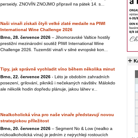
perseidy. ZNOVÍN ZNOJMO připravil na pátek 14. s...
Naši vinaři získali čtyři velké zlaté medaile na PIWI
International Wine Challenge 2026
Brno, 28. července 2026
– Jihomoravské Valtice hostily
prestižní mezinárodní soutěž PIWI International Wine
Challenge 2026. Tuzemští vinaři v silné evropské kon...
K
Tipy, jak správně vychladit víno během několika minut
Brno, 22. července 2026
- Léto je obdobím zahradních
posezení, grilování, pikniků i nečekaných návštěv. Málokdo
ale několik hodin dopředu plánuje, jakou láhev v...
Nealkoholická vína pro naše vinaře představují novou
strategickou příležitost
Brno, 20. července 2026
– Segment No & Low (nealko a
nízkoalkoholická vína) je jedním z nejrychleji rostoucích