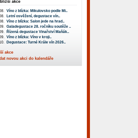
bližší akce
08.
Víno z blízka: Mikulovsko podle Mi..
08.
Letní osvěžení, degustace vín..
08.
Víno z blízka: Salon jede na hrad..
09.
Galadegustace 28. ročníku soutěže ..
09.
Řízená degustace Vinařství Maňák..
09.
Víno z blízka: Víno v kroji..
10.
Degustace: Turné Krále vín 2026..
ší akce
dat novou akci do kalendáře