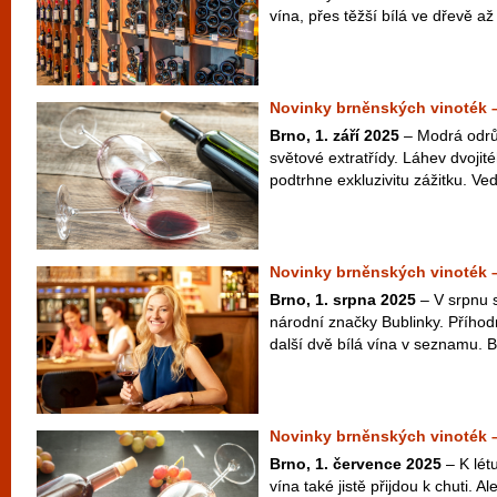
vína, přes těžší bílá ve dřevě až 
Novinky brněnských vinoték –
Brno, 1. září 2025
– Modrá odrů
světové extratřídy. Láhev dvoj
podtrhne exkluzivitu zážitku. Vedle
Novinky brněnských vinoték 
Brno, 1. srpna 2025
– V srpnu 
národní značky Bublinky. Příhodné
další dvě bílá vína v seznamu. 
Novinky brněnských vinoték 
Brno, 1. července 2025
– K lét
vína také jistě přijdou k chuti. Al