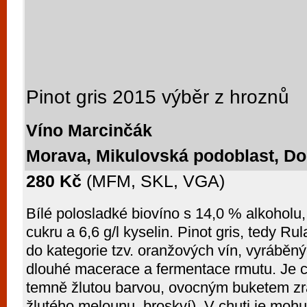
Pinot gris 2015 výběr z hroznů
Víno Marcinčák
Morava, Mikulovská podoblast, Do
280 Kč
(MFM, SKL, VGA)
Bílé polosladké biovíno s 14,0 % alkoholu,
cukru a 6,6 g/l kyselin. Pinot gris, tedy Ru
do kategorie tzv. oranžových vín, vyráběn
dlouhé macerace a fermentace rmutu. Je c
temně žlutou barvou, ovocným buketem zra
žlutého melounu, broskví). V chuti je mohut