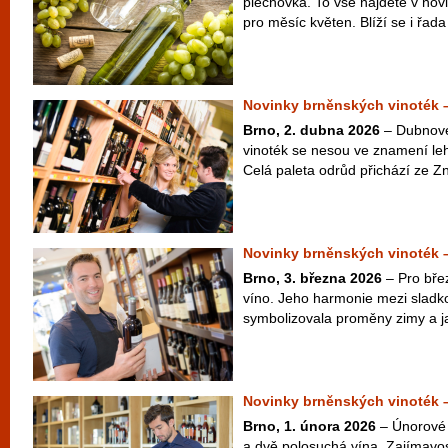
plechovka. To vše najdete v nov
pro měsíc květen. Blíží se i řada
Novinky brněnských vinoték 
Brno, 2. dubna 2026
– Dubnové
vinoték se nesou ve znamení leh
Celá paleta odrůd přichází ze Zn
Novinky brněnských vinoték 
Brno, 3. března 2026
– Pro bře
víno. Jeho harmonie mezi sladko
symbolizovala proměny zimy a ja
Novinky brněnských vinoték 
Brno, 1. února 2026
– Únorové 
a dvě polosuchá vína. Zajímavos