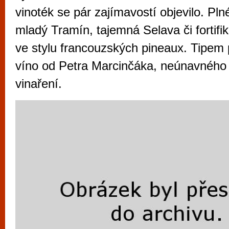
vyzkoušet různé kasinové hry. V neustál
vinoték se pár zajímavostí objevilo. Pl
metropoli naleznete širokou nabídku her o
mladý Tramín, tajemná Selava či fortifi
po moderní automaty jak pro pravidelné n
ve stylu francouzských pineaux. Tipem 
příležitostné hráče. V...
víno od Petra Marcinčáka, neúnavného 
vinaření.