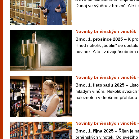
Dunaj ve výběru z hroznů. Ale i k
Novinky brněnských vinoték 
Brno, 1. prosince 2025
– K pro
Hned několik „bublin“ se dostal
novinek. A to i v dvojnásobném 
Novinky brněnských vinoték –
Brno, 1. listopadu 2025
– List
mladým vínům. Několik svěžích ví
naleznete i v dnešním přehledu 
Novinky brněnských vinoték –
Brno, 1. října 2025
– Říjen je n
brněnských vinoték. Od svěžího