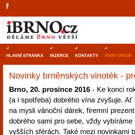
HLAVNÍ STRÁNKA
INZERCE
KONTAKTY
VIVAT VINUM
Novinky brněnských vinoték - p
Průvodce
kasi
Brně: Od rulet
Brno, 20. prosince 2016
- Ke konci ro
automaty
(a i spotřeba) dobrého vína zvyšuje. A
Brno je měs
na mysli vánoční dárek, firemní prezen
zajímavé p
dobrého sami pro sebe, vždy vybíráme v
restaurace, div
vyšších sférách. Také mezi novinkami 
Mimo jiné je ale také místem, kde si můžet