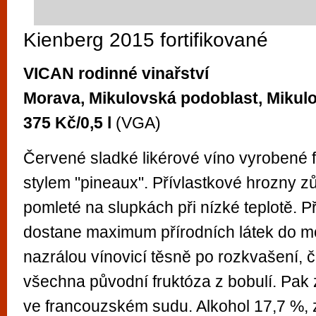
Kienberg 2015 fortifikované
VICAN rodinné vinařství
Morava, Mikulovská podoblast, Mikul
375 Kč/0,5 l
(VGA)
Červené sladké likérové víno vyrobené
stylem "pineaux". Přívlastkové hrozny z
pomleté na slupkách při nízké teplotě. P
dostane maximum přírodních látek do mo
nazrálou vínovicí těsně po rozkvašení, 
všechna původní fruktóza z bobulí. Pak 
ve francouzském sudu. Alkohol 17,7 %, 