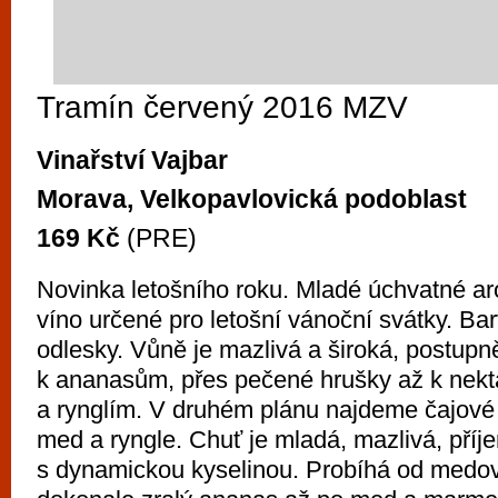
Tramín červený 2016 MZV
Vinařství Vajbar
Morava, Velkopavlovická podoblast
169 Kč
(PRE)
Novinka letošního roku. Mladé úchvatné ar
víno určené pro letošní vánoční svátky. Bar
odlesky. Vůně je mazlivá a široká, postupn
k ananasům, přes pečené hrušky až k nek
a rynglím. V druhém plánu najdeme čajové 
med a ryngle. Chuť je mladá, mazlivá, příj
s dynamickou kyselinou. Probíhá od medo