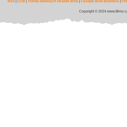
RSS
|
CCB
|
Tvorba webových stránek Brno
|
Časopis Brno Business
|
Fot
Copyright © 2024 www.iBrno.c