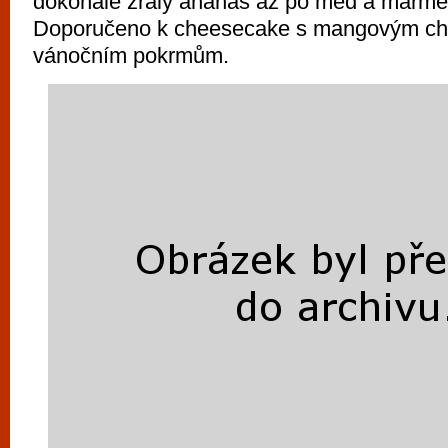
dokonale zralý ananas až po med a marmel
Doporučeno k cheesecake s mangovým ch
vánočním pokrmům.