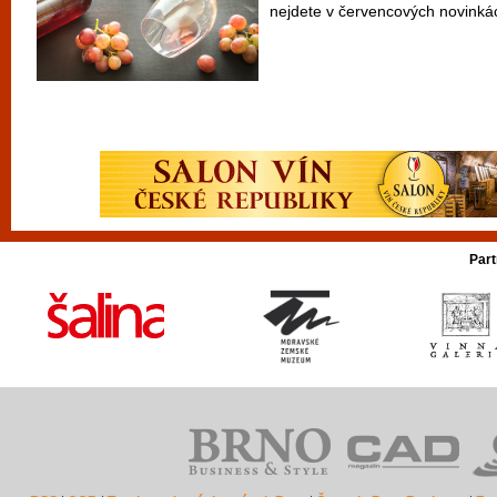
nejdete v červencových novinkác
Part