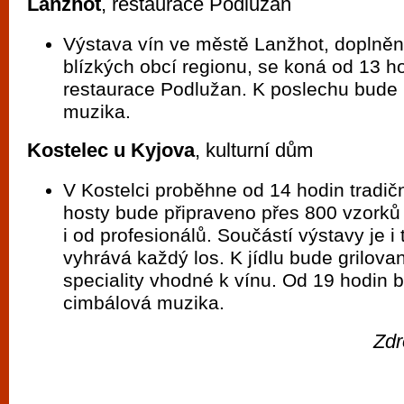
Lanžhot
, restaurace Podlužan
Výstava vín ve městě Lanžhot, doplněn
blízkých obcí regionu, se koná od 13 ho
restaurace Podlužan. K poslechu bude 
muzika.
Kostelec u Kyjova
, kulturní dům
V Kostelci proběhne od 14 hodin tradičn
hosty bude připraveno přes 800 vzorků
i od profesionálů. Součástí výstavy je i
vyhrává každý los. K jídlu bude grilovan
speciality vhodné k vínu. Od 19 hodin 
cimbálová muzika.
Zdr