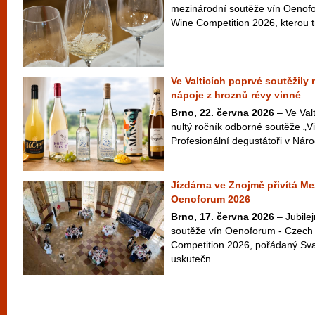
mezinárodní soutěže vín Oenofo
Wine Competition 2026, kterou t
Ve Valticích poprvé soutěžily
nápoje z hroznů révy vinné
Brno, 22. června 2026
– Ve Valt
nultý ročník odborné soutěže „Vi
Profesionální degustátoři v Náro
Jízdárna ve Znojmě přivítá Me
Oenoforum 2026
Brno, 17. června 2026
– Jubilej
soutěže vín Oenoforum - Czech 
Competition 2026, pořádaný Sv
uskutečn...