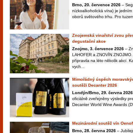
Brno, 20. července 2026
– Seg
nízkoalkoholická vína) je jedním 
oborů světového trhu. Pro tuzem
Znojemská vinařství zvou přes
degustační akce
Znojmo, 3. července 2026
– Zn
LAHOFER a ZNOVÍN ZNOJMO. Ta
připravila na léto několik akcí. 
vych...
Mimořádný úspěch moravskýc
soutěži Decanter 2026
Londýn/Brno, 29. června 2026
oficiálně zveřejněny výsledky pr
Decanter World Wine Awards (D
Mezinárodní soutěž vín Oenof
Brno, 28. června 2026
– Jubilej