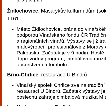
je zajištěno.
Židlochovice
, Masarykův kulturní dům (so
T161
Město Židlochovice, brána do vinařskéh
podporou Vinařského fondu ČR Tradičn
a regionálních vinařů. Výstavy se již tr
malovýrobci i profesionálové z Moravy 
Rakouska. Začátek je v 9 hodin. Hosté 
doprovodný program, cimbálovou muzi
občerstvení a tombolu.
Brno-Chrlice
, restaurace U Bindrů
Vinařský spolek Chrlice zve na tradiční
restauraci U Bindrů. Začátek výstavy je
poslechu zahraje cimbálová muzika Mlá