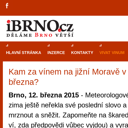
HLAVNÍ STRÁNKA
INZERCE
KONTAKTY
VIVAT VINUM
Kam za vínem na jižní Moravě v
Průvodce
kasi
března?
Brně: Od rulet
automaty
Brno, 12. března 2015
- Meteorologové
Brno je měs
zima ještě neřekla své poslední slovo 
zajímavé p
mrznout a sněžit. Zapomeňte na škared
restaurace, div
ví, zda předpovědi vůbec vyjdou) a vyra
Mimo jiné je ale také místem, kde si můžet