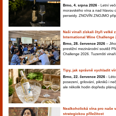
Brno, 4. srpna 2026
- Letní več
moravského vína a nad hlavou ob
perseidy. ZNOVÍN ZNOJMO připra
Naši vinaři získali čtyři velké
International Wine Challenge
Brno, 28. července 2026
– Jiho
prestižní mezinárodní soutěž PI
Challenge 2026. Tuzemští vinaři 
Tipy, jak správně vychladit v
Brno, 22. července 2026
- Léto
posezení, grilování, pikniků i 
ale několik hodin dopředu plánuje
Nealkoholická vína pro naše 
strategickou příležitost