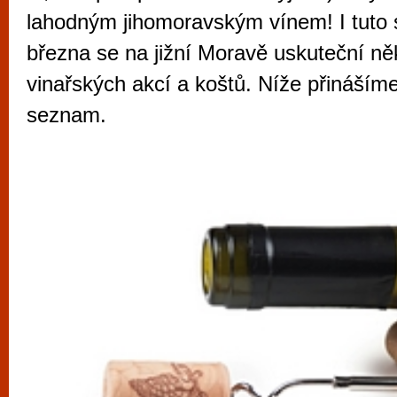
vyzkoušet různé kasinové hry. V neustál
lahodným jihomoravským vínem! I tuto 
metropoli naleznete širokou nabídku her o
března se na jižní Moravě uskuteční ně
po moderní automaty jak pro pravidelné n
vinařských akcí a koštů. Níže přinášíme
příležitostné hráče. V...
seznam.