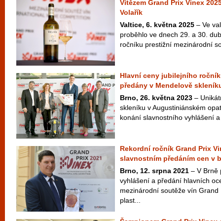
Vítězem Grand Prix Vinex 2025 
Volařík
Valtice, 6. května 2025
– Ve va
proběhlo ve dnech 29. a 30. dub
ročníku prestižní mezinárodní s
Hlavní ceny jubilejního ročn
předány v Mendelově skleník
Brno, 26. května 2023
– Unikát
skleníku v Augustiniánském opat
konání slavnostního vyhlášení a 
Rekordní ročník Grand Prix V
slavnostním předáním cen v b
Brno, 12. srpna 2021
– V Brně 
vyhlášení a předání hlavních oce
mezinárodní soutěže vín Grand 
plast...