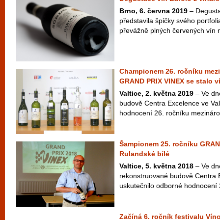
Brno, 6. června 2019
– Degusta
představila špičky svého portfolia
převážně plných červených vín m
Championem 26. ročníku mezi
GRAND PRIX VINEX se stalo v
Valtice, 2. května 2019
– Ve dne
budově Centra Excelence ve Valt
hodnocení 26. ročníku mezinárod
Šampionem 25. ročníku GRAND
Rulandské bílé
Valtice, 5. května 2018
– Ve dne
rekonstruované budově Centra E
uskutečnilo odborné hodnocení 2
Začíná 6. ročník festivalu Víno