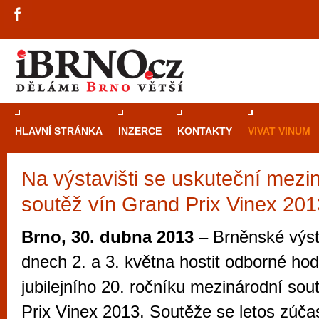
HLAVNÍ STRÁNKA
INZERCE
KONTAKTY
VIVAT VINUM
Na výstavišti se uskuteční mezi
Průvodce
kasi
soutěž vín Grand Prix Vinex 201
Brně: Od rulet
automaty
Brno, 30. dubna 2013
– Brněnské výst
Brno je měs
dnech 2. a 3. května hostit odborné ho
zajímavé p
jubilejního 20. ročníku mezinárodní so
restaurace, div
Prix Vinex 2013. Soutěže se letos zúča
Mimo jiné je ale také místem, kde si můžet