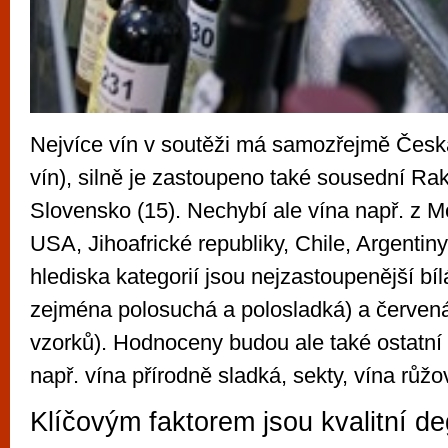
Nejvíce vín v soutěži má samozřejmě Česk
vín), silně je zastoupeno také sousední Ra
Slovensko (15). Nechybí ale vína např. z M
USA, Jihoafrické republiky, Chile, Argentiny
hlediska kategorií jsou nejzastoupenější bíl
zejména polosuchá a polosladká) a červen
vzorků). Hodnoceny budou ale také ostatní 
např. vína přírodně sladká, sekty, vína růžo
Klíčovým faktorem jsou kvalitní de