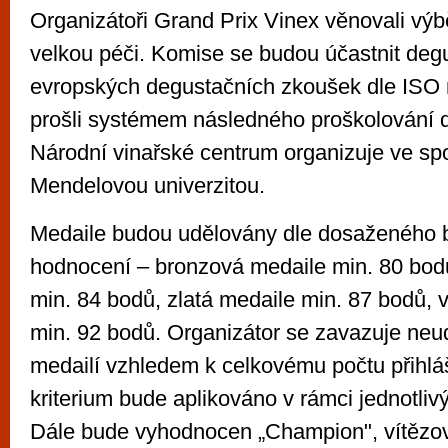
Organizátoři Grand Prix Vinex věnovali výb
velkou péči. Komise se budou účastnit degus
evropských degustačních zkoušek dle ISO n
prošli systémem následného proškolování d
Národní vinařské centrum organizuje ve spo
Mendelovou univerzitou.
Medaile budou udělovány dle dosaženého
hodnocení – bronzová medaile min. 80 bodů
min. 84 bodů, zlatá medaile min. 87 bodů, 
min. 92 bodů. Organizátor se zavazuje neud
medailí vzhledem k celkovému počtu přihlá
kriterium bude aplikováno v rámci jednotlivý
Dále bude vyhodnocen „Champion", vítězov