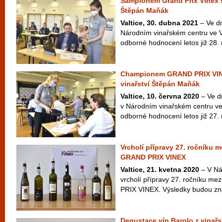
Šampionem Grand Prix Vinex se
Štěpán Maňák
Valtice, 30. dubna 2021
– Ve dn
Národním vinařském centru ve Va
odborné hodnocení letos již 28. 
Championem GRAND PRIX VINE
vinařství Štěpán Maňák
Valtice, 10. června 2020
– Ve d
v Národním vinařském centru ve 
odborné hodnocení letos již 27. 
Vrcholí přípravy 27. ročníku 
GRAND PRIX VINEX
Valtice, 21. kvetna 2020
– V Ná
vrcholí přípravy 27. ročníku m
PRIX VINEX. Výsledky budou zn
Degustace vín Barolo z vinařs