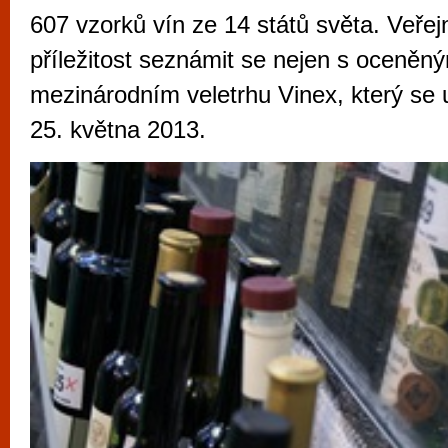
vyzkoušet různé kasinové hry. V neustál
607 vzorků vín ze 14 států světa. Veřej
metropoli naleznete širokou nabídku her o
příležitost seznámit se nejen s oceněný
po moderní automaty jak pro pravidelné n
mezinárodním veletrhu Vinex, který se 
příležitostné hráče. V...
25. května 2013.