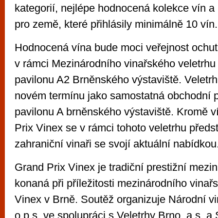
kategorií, nejlépe hodnocená kolekce vín a
pro země, které přihlásily minimálně 10 vín.
Hodnocená vína bude moci veřejnost ochutn
v rámci Mezinárodního vinařského veletrhu
pavilonu A2 Brněnského výstaviště. Veletrh
novém termínu jako samostatná obchodní př
pavilonu A brněnského výstaviště. Kromě v
Prix Vinex se v rámci tohoto veletrhu předst
zahraniční vinaři se svojí aktuální nabídkou
Grand Prix Vinex je tradiční prestižní mezin
konaná při příležitosti mezinárodního vinař
Vinex v Brně. Soutěž organizuje Národní v
o.p.s. ve spolupráci s Veletrhy Brno, a.s. 