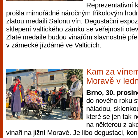
Reprezentativní k
prošla mimořádně náročným tříkolovým hod
zlatou medaili Salonu vín. Degustační expoz
sklepení valtického zámku se veřejnosti otev
Zlaté medaile budou vinařům slavnostně př
v zámecké jízdárně ve Valticích.
Kam za vínem 
Moravě v led
Brno, 30. prosi
do nového roku s
náladou, sklenkou
které se jen tak
na některou z akc
vinaři na jižní Moravě. Je libo degustaci, kon