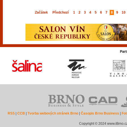
Začátek
Předchozí
1
2
3
4
5
6
7
8
9
10
Part
RSS
|
CCB
|
Tvorba webových stránek Brno
|
Časopis Brno Business
|
Fot
Copyright © 2024 www.iBrno.c