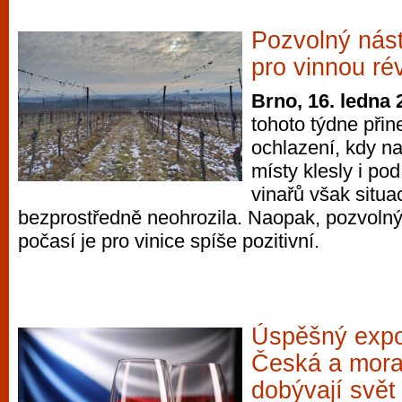
Pozvolný nás
pro vinnou ré
Brno, 16. ledna 
tohoto týdne přin
ochlazení, kdy n
místy klesly i po
vinařů však situa
bezprostředně neohrozila. Naopak, pozvoln
počasí je pro vinice spíše pozitivní.
Úspěšný expor
Česká a mora
dobývají svět