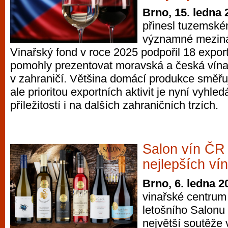
Brno, 15. ledna 
přinesl tuzemské
významné meziná
Vinařský fond v roce 2025 podpořil 18 export
pomohly prezentovat moravská a česká vína 
v zahraničí. Většina domácí produkce směřu
ale prioritou exportních aktivit je nyní vyhl
příležitostí i na dalších zahraničních trzích.
Salon vín ČR 
nejlepších ví
Brno, 6. ledna 2
vinařské centrum 
letošního Salonu 
největší soutěže 