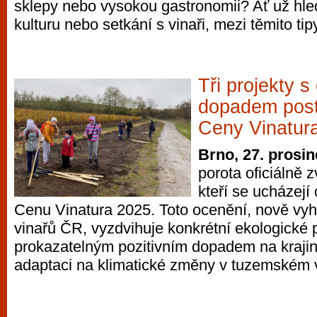
sklepy nebo vysokou gastronomii? Ať už hle
kulturu nebo setkání s vinaři, mezi těmito tipy
Tři projekty 
dopadem postu
Ceny Vinatur
Brno, 27. prosi
porota oficiálně zvo
kteří se ucházejí 
Cenu Vinatura 2025. Toto ocenění, nově v
vinařů ČR, vyzdvihuje konkrétní ekologické 
prokazatelným pozitivním dopadem na krajinu
adaptaci na klimatické změny v tuzemském v