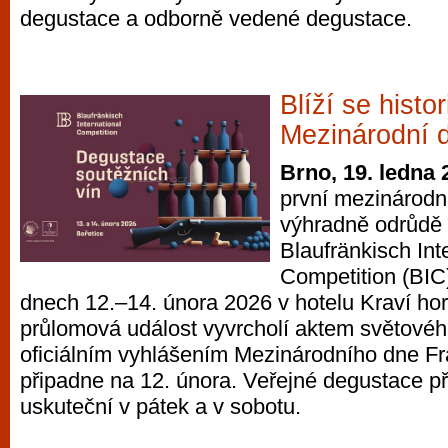
degustace a odborně vedené degustace.
vyzkoušet různé kasinové hry. V neustál
metropoli naleznete širokou nabídku her o
po moderní automaty jak pro pravidelné n
příležitostné hráče. V...
Blíží se histo
Mezinárodní 
Brno, 19. ledna 
první mezinárodn
výhradně odrůdě
Blaufränkisch Int
Competition (BIC)
dnech 12.–14. února 2026 v hotelu Kraví hor
průlomová událost vyvrcholí aktem světové
oficiálním vyhlášením Mezinárodního dne Fr
připadne na 12. února. Veřejné degustace př
uskuteční v pátek a v sobotu.