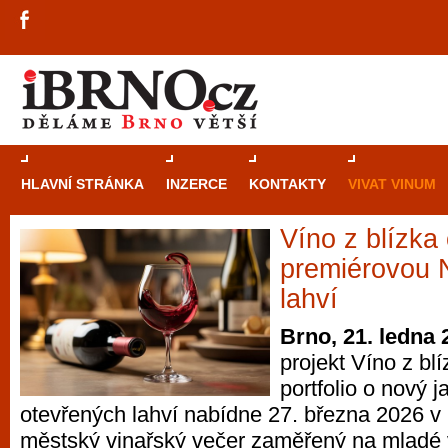
HLAVNÍ STRÁNKA
INZERCE
KONTAKTY
VIVAT VINUM
Víno z blízka
Průvodce
kasi
premiérovou 
Brně: Od rulet
lahví
automaty
Brno, 21. ledna 
projekt Víno z blí
Brno je měs
portfolio o nový j
zajímavé p
otevřených lahví nabídne 27. března 2026 v
restaurace, div
městský vinařský večer zaměřený na mladé v
Mimo jiné je ale také místem, kde si můžet