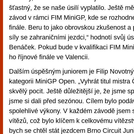
šťastný, že se naše úsilí vyplatilo. Ještě m
závod v rámci FIM MiniGP, kde se rozhodn
finále. Beru to jako obrovskou zkušenost a p
síly se zahraničními jezdci,“ hodnotí svůj 
Benáček. Pokud bude v kvalifikaci FIM Mi
ho říjnové finále ve Valencii.
Dalším úspěšným juniorem je Filip Novotný, k
kategorii MiniGP Open. „Vyhrát titul mistra 
skvělý pocit. Ještě důležitější je, že jsme spl
jsme si dali před sezónou. Cílem bylo podáv
spolehlivé výkony. V každém závodě jsem s
vítězů, což bylo klíčem k celkovému vítězstv
bych se chtěl stát jezdcem Brno Circuit Ju