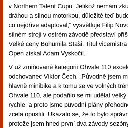
v Northern Talent Cupu. Jelikož nemám zku
dráhou a silnou motorkou, důležité teď bud
co nejdříve adaptoval,“ vysvětluje Filip No
silném stroji v ostrém závodě představí příš
Velké ceny Bohumila Staši. Titul vicemistra
Open získal Adam Vyskočil.
V už zmiňované kategorii Ohvale 110 excelo
odchovanec Viktor Čech. „Původně jsem měl
hlavně minibike a k tomu se ve volných tré
Ohvale 110, ale podařilo se mi udělat velký
rychle, a proto jsme původní plány přehodno
zcela opustili. Ukázalo se, že to bylo správ
protože jsem hned první dva závody sezóny 