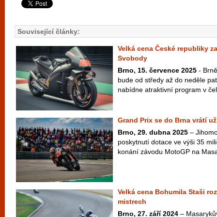
Související články:
Velká cena České republiky za
Svobody
Brno, 15. července 2025
- Brn
bude od středy až do neděle pat
nabídne atraktivní program v če
Grand Prix se do Brna vrátí už
Brno, 29. dubna 2025
– Jihomor
poskytnutí dotace ve výši 35 mi
konání závodu MotoGP na Masar
Velká cena Bohumila Staši r
mistrech
Brno, 27. září 2024
– Masarykův