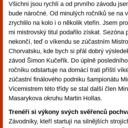
Všichni jsou rychlí a od prvního závodu jse
bude náročné. Od minulých ročníků se na v
zrychlilo na kolo i o několik vteřin. Jsem pr
mi mistrovský titul podařilo získat. Sezóna 
nekončí, teď o víkendu se zúčastním Mistro
Chorvatsku, kde bych si přál dobrý výsledek,
závod Šimon Kučeřík. Do úplně posledního
ročníku odstartuje na domácí trati příští vík
zúčastní finálového podniku šampionátu M
Vicemistrem této třídy se stal další člen M
Masarykova okruhu Martin Hollas.
Trenéři si výkony svých svěřenců pochva
Závodníky, kteří startují na silnějších strojí