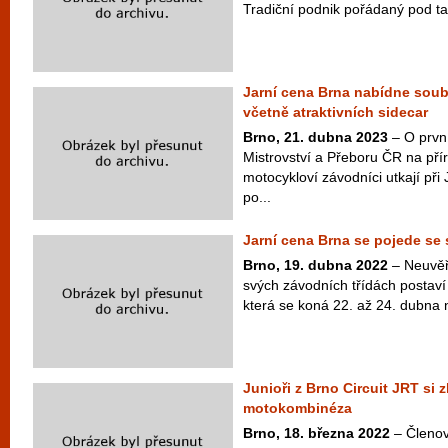
Tradiční podnik pořádaný pod t
Jarní cena Brna nabídne soubo
včetně atraktivních sidecar
Brno, 21. dubna 2023
– O prvn
Mistrovství a Přeboru ČR na pří
motocykloví závodníci utkají při
po...
Jarní cena Brna se pojede se 
Brno, 19. dubna 2022
– Neuvěř
svých závodních třídách postaví 
která se koná 22. až 24. dubna 
Junioři z Brno Circuit JRT si zk
motokombinéza
Brno, 18. března 2022
– Členov