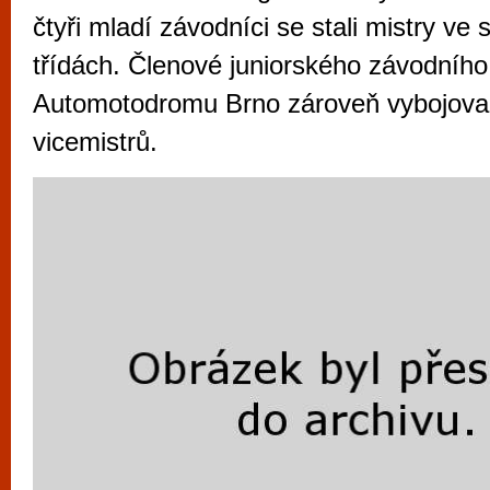
vyzkoušet různé kasinové hry. V neustál
čtyři mladí závodníci se stali mistry ve
metropoli naleznete širokou nabídku her o
třídách. Členové juniorského závodníh
po moderní automaty jak pro pravidelné n
Automotodromu Brno zároveň vybojovali i 
příležitostné hráče. V...
vicemistrů.