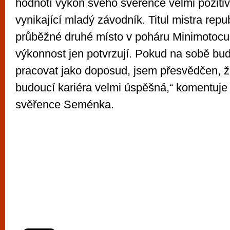
hodnotí výkon svého svěřence velmi pozitiv
vynikající mladý závodník. Titul mistra repu
průběžné druhé místo v poháru Minimotocu
výkonnost jen potvrzují. Pokud na sobě bud
pracovat jako doposud, jsem přesvědčen, ž
budoucí kariéra velmi úspěšná,“ komentuj
svěřence Seménka.