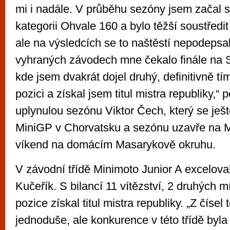
mi i nadále. V průběhu sezóny jsem začal st
kategorii Ohvale 160 a bylo těžší soustředit 
ale na výsledcích se to naštěstí nepodepsa
vyhraných závodech mne čekalo finále na 
kde jsem dvakrát dojel druhý, definitivně tím
pozici a získal jsem titul mistra republiky,“ 
uplynulou sezónu Viktor Čech, který se ješ
MiniGP v Chorvatsku a sezónu uzavře na M
víkend na domácím Masarykově okruhu.
V závodní třídě Minimoto Junior A excelova
Kučeřík. S bilancí 11 vítězství, 2 druhých mí
pozice získal titul mistra republiky. „Z čísel
jednoduše, ale konkurence v této třídě byl