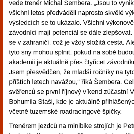
vede trenér Michal Šembera. „Jsou to vynika
všichni letos předváděli naprosto skvělé vý
výsledcích se to ukázalo. Všichni výkonově 
závodníci mají potenciál se dále zlepšovat. 
se v zahraničí, což je vždy složitá cesta. Al
tyto sny mohou splnit, pokud na sobě budou
akademii je aktuálně přes čtyřicet závodník
Jsem přesvědčen, že mladší ročníky na tyt
příštích letech navážou,“ říká Šembera. Ce
svěřenců se první říjnový víkend zúčastní 
Bohumila Staši, kde je aktuálně přihlášen
včetně tuzemské roadracingové špičky.
Trenérem jezdců na minibike strojích je Pe