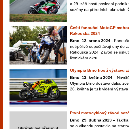
a 29. září hostí poslední podni
sezóny na přírodních okruzích. Čt
Čeští fanoušci MotoGP mohou
Rakouska 2024
Brno, 12. srpna 2024
- Fanoušc
netrpělivě odpočítávají dny do 
Rakouska 2024. Závod se uskut
ikonickém okru...
Olympia Brno hostí výstavu z
Brno, 13. května 2024
– Návště
Olympia Brno dostává další, zce
26. května je tu k vidění výstava
První motocyklový závod sezó
Brno, 25. dubna 2023
– Takřka
se o víkendu postavilo na starto