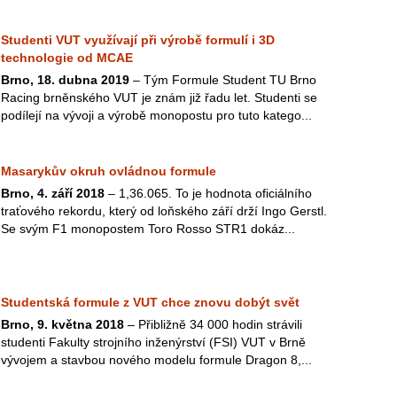
Studenti VUT využívají při výrobě formulí i 3D
technologie od MCAE
Brno, 18. dubna 2019
– Tým Formule Student TU Brno
Racing brněnského VUT je znám již řadu let. Studenti se
podílejí na vývoji a výrobě monopostu pro tuto katego...
Masarykův okruh ovládnou formule
Brno, 4. září 2018
– 1,36.065. To je hodnota oficiálního
traťového rekordu, který od loňského září drží Ingo Gerstl.
Se svým F1 monopostem Toro Rosso STR1 dokáz...
Studentská formule z VUT chce znovu dobýt svět
Brno, 9. května 2018
– Přibližně 34 000 hodin strávili
studenti Fakulty strojního inženýrství (FSI) VUT v Brně
vývojem a stavbou nového modelu formule Dragon 8,...