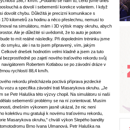
ychlosti 186,7 km/h. „Podařilo se nám to, čeho jsme dnes
ě, poslouchá a dovolí i sebemenší korekce volantem. I když
 si dovolit chybu. Důležitá je precizní komunikace s
 170 kilometrů za hodinu a něco přeslechnu, nemusí to
énoval na simulátoru, mám i 3D výtisk mapy okruhu, abych
prostor. Ale je důležité si uvědomit, že to auto je potom
ude to mít reálné následky. Při dopoledním tréninku jsme
lo do smyku, ale i na to jsem připravený, vím, jakým
 Celkově dnešek hodnotím velmi kladně a jsem za tuto
al bezprostředně po zajetí nového traťového rekordu svůj
s navigátorem Robertem Kotlabou se po závodní dráze v
rnou rychlostí 88,4 km/h.
ového rekordu předcházela poctivá příprava jezdecké
sílu vozu a specifika závodní trati Masarykova okruhu. „Je
 se Petr Haluška této výzvy chopil. Na simulátoru si naši
edělalo sebemenší problémy se na ní zorientovat. Musím
pnosti, dnešním výkonem jasně ukázal, že nic není
 kolektivu mu gratuluji k novému traťovému rekordu,
orie Masarykova okruhu,“ chválí výkon Slepého bandity
tomotodromu Brno Ivana Ulmanová. Petr Haluška na