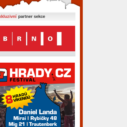
xkluzivní
partner sekce