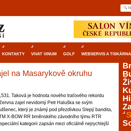
KONTAKTY
VIVAT VINUM
GOLF
WEBSERVIS A TISKÁRNA
B
ajel na Masarykově okruhu
B
Průvodce
kasinovými hrami v Brně: Od
Ži
rulety po video automaty
Ku
Brno je městem známým pro zajímavé památky, skvělé
,531. Taková je hodnota nového traťového rekordu
Hi
restaurace, divadla a univerzity. Mimo jiné je ale také
 června zajel nevidomý Petr Haluška se svým
Za
místem, kde si můžete legálně a bezpečně vyzkoušet
dšenec, který je známý pod přezdívkou Slepý bandita,
různé kasinové hry. V neustále kvetoucí moravské
S
 KTM X-BOW RR brněnského závodního týmu RTR
metropoli naleznete širokou nabídku her od klasické
S
peciální kategorii zapsán mezi oficiálně nejrychlejší
rulety až po moderní automaty jak pro pravidelné
ráče. V...