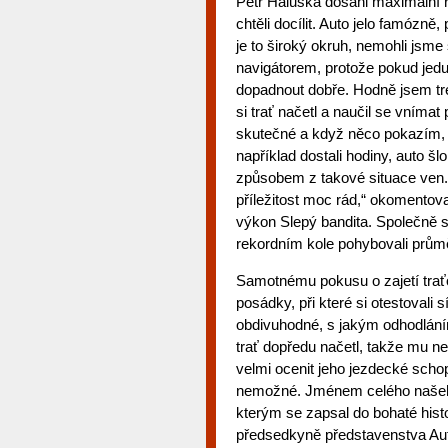
Petr Haluška dosáhl maximální r
chtěli docílit. Auto jelo famózn
je to široký okruh, nemohli jsme
navigátorem, protože pokud jedu
dopadnout dobře. Hodně jsem tr
si trať načetl a naučil se vnímat 
skutečné a když něco pokazím, b
například dostali hodiny, auto š
způsobem z takové situace ven.
příležitost moc rád,“ okomentov
výkon Slepý bandita. Společně 
rekordním kole pohybovali průmě
Samotnému pokusu o zajetí trať
posádky, při které si otestovali 
obdivuhodné, s jakým odhodláním
trať dopředu načetl, takže mu n
velmi ocenit jeho jezdecké scho
nemožné. Jménem celého našeho
kterým se zapsal do bohaté hist
předsedkyně představenstva Au