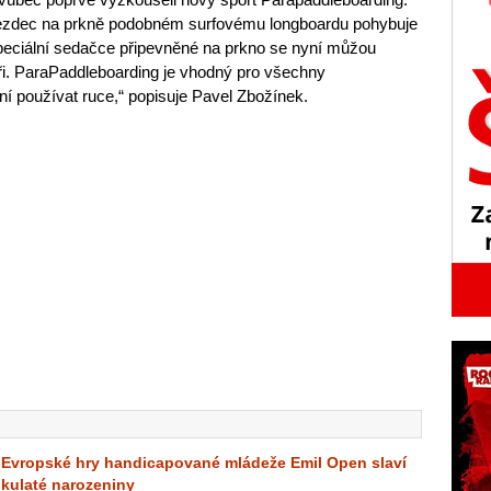
e jezdec na prkně podobném surfovému longboardu pohybuje
speciální sedačce připevněné na prkno se nyní můžou
ři. ParaPaddleboarding je vhodný pro všechny
ní používat ruce,“ popisuje Pavel Zbožínek.
Evropské hry handicapované mládeže Emil Open slaví
kulaté narozeniny