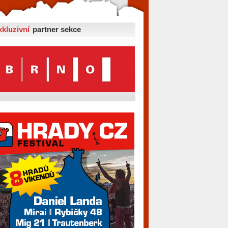
xkluzivní
partner sekce