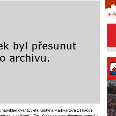
Celý článek...
E
t například dvanáctiletá Kristýna Markvartová z Hradce
 závodu vozíčkářů. „Emil Open se letos účastním poprvé a