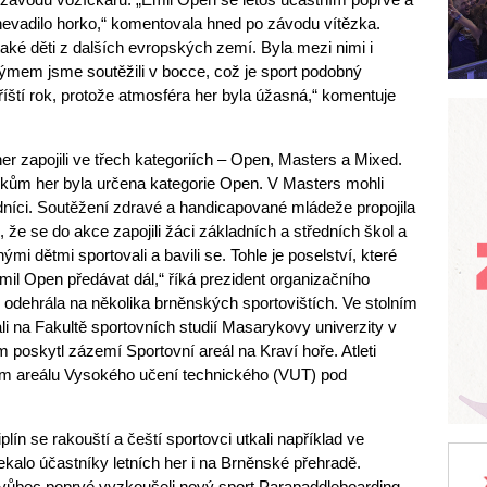
evadilo horko,“ komentovala hned po závodu vítězka.
také děti z dalších evropských zemí. Byla mezi nimi i
ýmem jsme soutěžili v bocce, což je sport podobný
říští rok, protože atmosféra her byla úžasná,“ komentuje
r zapojili ve třech kategoriích – Open, Masters a Mixed.
íkům her byla určena kategorie Open. V Masters mohli
odníci. Soutěžení zdravé a handicapované mládeže propojila
že se do akce zapojili žáci základních a středních škol a
i dětmi sportovali a bavili se. Tohle je poselství, které
mil Open předávat dál,“ říká prezident organizačního
 odehrála na několika brněnských sportovištích. Ve stolním
ali na Fakultě sportovních studií Masarykovy univerzity v
poskytl zázemí Sportovní areál na Kraví hoře. Atleti
ním areálu Vysokého učení technického (VUT) pod
lín se rakouští a čeští sportovci utkali například ve
ekalo účastníky letních her i na Brněnské přehradě.
 vůbec poprvé vyzkoušeli nový sport Parapaddleboarding.