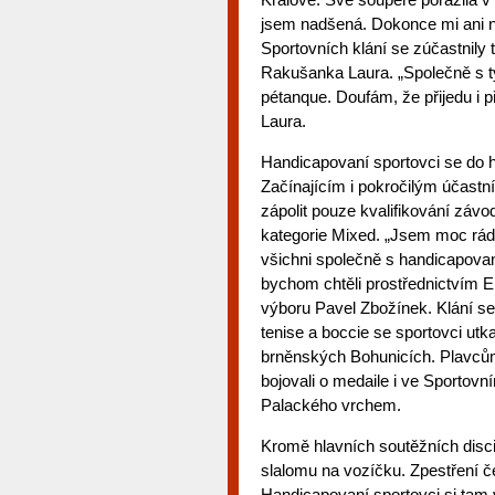
jsem nadšená. Dokonce mi ani n
Sportovních klání se zúčastnily 
Rakušanka Laura. „Společně s t
pétanque. Doufám, že přijedu i p
Laura.
Handicapovaní sportovci se do he
Začínajícím i pokročilým účastn
zápolit pouze kvalifikování záv
kategorie Mixed. „Jsem moc rád, 
všichni společně s handicapovaným
bychom chtěli prostřednictvím E
výboru Pavel Zbožínek. Klání se
tenise a boccie se sportovci utk
brněnských Bohunicích. Plavcům 
bojovali o medaile i ve Sportov
Palackého vrchem.
Kromě hlavních soutěžních discip
slalomu na vozíčku. Zpestření č
Handicapovaní sportovci si tam