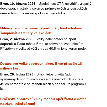
Brno, 10. března 2026
– Společnost CTP, největší evropský
developer, vlastník a správce průmyslových a logistických
nemovitostí, otevře ve spolupráci se sítí Pa...
Miliony zamíří na provoz sportovišť, basketbalový
šampionát a trenéry ve školách
Brno, 2. března 2026
- Velký balík dotací po sport
doporučila Rada města Brna ke schválení zastupitelům.
Příspěvky v celkové výši zhruba 60,5 milionu korun podp...
Dotace pro velké sportovní akce: Brno přispěje 18
miliony korun
Brno, 26. ledna 2026
- Brno i letos přivítá řadu
významných sportovních akcí a mezinárodních soutěží.
Jejich pořadatelé se mohou hlásit o podporu z programu,
kt...
Brněnské sportovní kluby mohou opět žádat o dotaci
na zkvalitnění zázemí