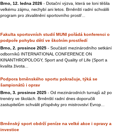
Brno, 12. ledna 2026
- Dotační výzva, která se loni těšila
velkému zájmu, nechybí ani letos. Brněnští radní schválili
program pro zkvalitnění sportovního prostř...
Fakulta sportovních studií MUNI pořádá konferenci o
podpoře pohybu dětí ve školním prostředí
Brno, 2. prosince 2025
- Součástí mezinárodního setkání
odborníků INTERNATIONAL CONFERENCE ON
KINANTHROPOLOGY, Sport and Quality of Life (Sport a
kvalita života...
Podpora brněnského sportu pokračuje, týká se
šampionátů i oprav
Brno, 3. prosince 2025
- Od mezinárodních turnajů až po
trenéry ve školách. Brněnští radní dnes doporučili
zastupitelům schválit příspěvky pro mistrovství Evrop...
Brněnský sport obdrží peníze na velké akce i opravy a
investice