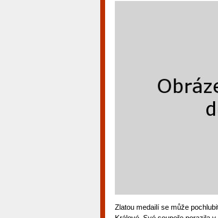
Zlatou medailí se může pochlubi
Králové. Své soupeře porazila v