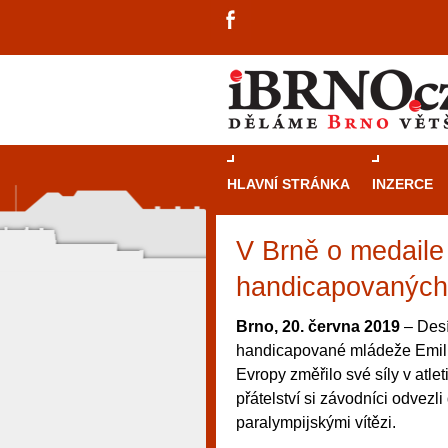
HLAVNÍ STRÁNKA
INZERCE
V Brně o medaile
handicapovaných
Brno, 20. června 2019
– Desí
handicapované mládeže Emil 
Evropy změřilo své síly v atle
přátelství si závodníci odvezl
paralympijskými vítězi.
návštěvníky, tak pro příležitostné h