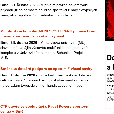
Brno, 30. června 2026
- V prvním prázdninovém týdnu
přijedou již po patnácté do Brna sportovci z řady evropských
zemí, aby zápolili v 7 individuálních sportech....
Multifunkční komplex MUNI SPORT PARK přinese Brnu
novou sportovní halu i atletický ovál
Brno, 28. dubna 2026
- Masarykova univerzita (MU)
slavnostně zahájila výstavbu multifunkčního sportovního
komplexu v Univerzitním kampusu Bohunice. Projekt
MUNI...
Brněnská dotační podpora na sport míří všemi směry
Brno, 1. dubna 2026
- Individuální neinvestiční dotace v
celkové výši 7,4 milionu korun poskytne město z rozpočtu
na pořádání Evropských her handicapované mláde...
CTP otevře ve spolupráci s Padel Powers sportovní
centra v Brně