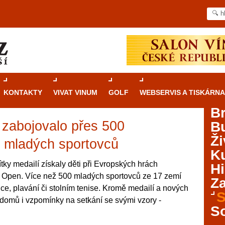
KONTAKTY
VIVAT VINUM
GOLF
WEBSERVIS A TISKÁRNA
B
 zabojovalo přes 500
B
Průvodce
kasinovými hrami v Brně: Od
Ži
rulety po video automaty
 mladých sportovců
Ku
Brno je městem známým pro zajímavé památky, skvělé
tky medailí získaly děti při Evropských hrách
Hi
restaurace, divadla a univerzity. Mimo jiné je ale také
Open. Více než 500 mladých sportovců ze 17 zemí
Za
místem, kde si můžete legálně a bezpečně vyzkoušet
tice, plavání či stolním tenise. Kromě medailí a nových
různé kasinové hry. V neustále kvetoucí moravské
S
i domů i vzpomínky na setkání se svými vzory -
metropoli naleznete širokou nabídku her od klasické
S
rulety až po moderní automaty jak pro pravidelné
ráče. V...