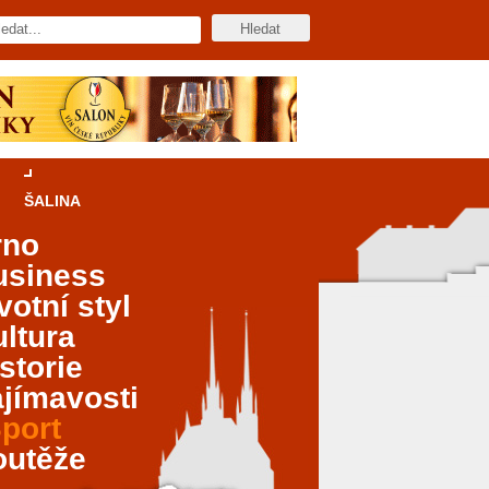
ŠALINA
rno
usiness
votní styl
ltura
storie
jímavosti
port
outěže