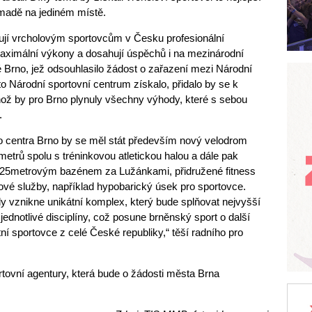
omadě na jediném místě.
tují vrcholovým sportovcům v Česku profesionální
aximální výkony a dosahují úspěchů i na mezinárodní
é Brno, jež odsouhlasilo žádost o zařazení mezi Národní
o Národní sportovní centrum získalo, přidalo by se k
ehož by pro Brno plynuly všechny výhody, které s sebou
.
o centra Brno by se měl stát především nový velodrom
trů spolu s tréninkovou atletickou halou a dále pak
 25metrovým bazénem za Lužánkami, přidružené fitness
kové služby, například hypobarický úsek pro sportovce.
dy vznikne unikátní komplex, který bude splňovat nejvyšší
jednotlivé disciplíny, což posune brněnský sport o další
tní sportovce z celé České republiky,“ těší radního pro
rtovní agentury, která bude o žádosti města Brna