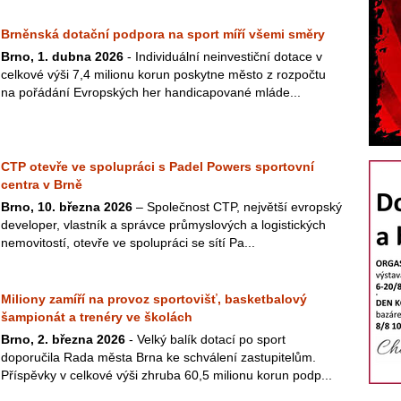
Brněnská dotační podpora na sport míří všemi směry
Brno, 1. dubna 2026
- Individuální neinvestiční dotace v
celkové výši 7,4 milionu korun poskytne město z rozpočtu
na pořádání Evropských her handicapované mláde...
CTP otevře ve spolupráci s Padel Powers sportovní
centra v Brně
Brno, 10. března 2026
– Společnost CTP, největší evropský
developer, vlastník a správce průmyslových a logistických
nemovitostí, otevře ve spolupráci se sítí Pa...
Miliony zamíří na provoz sportovišť, basketbalový
šampionát a trenéry ve školách
Brno, 2. března 2026
- Velký balík dotací po sport
doporučila Rada města Brna ke schválení zastupitelům.
Příspěvky v celkové výši zhruba 60,5 milionu korun podp...