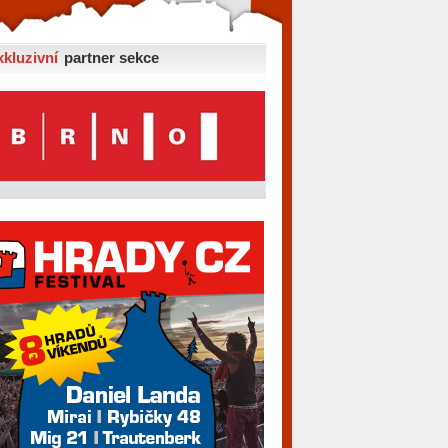
xkluzivní
partner sekce