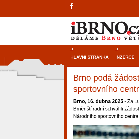
HLAVNÍ STRÁNKA
INZERCE
Brno podá žádost
sportovního cent
Brno, 16. dubna 2025
- Za Lu
Brněnští radní schválili žádo
Národního sportovního centra
návštěvníky, tak pro příležitostné h