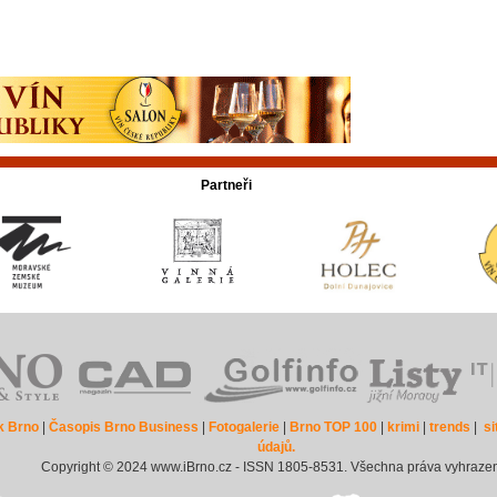
Partneři
k Brno
|
Časopis Brno Business
|
Fotogalerie
|
Brno TOP 100
|
krimi
|
trends
|
s
údajů.
Copyright © 2024 www.iBrno.cz - ISSN 1805-8531. Všechna práva vyhraze