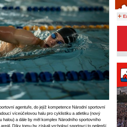
Celý článek...
E
ortovní agentuře, do jejíž kompetence Národní sportovní
udoucí víceúčelovou halu pro cyklistiku a atletiku (nový
ou halou) a dále by měl komplex Národního sportovního
 areál. Díky tomu by získali vrcholoví sportovci to nejlepší