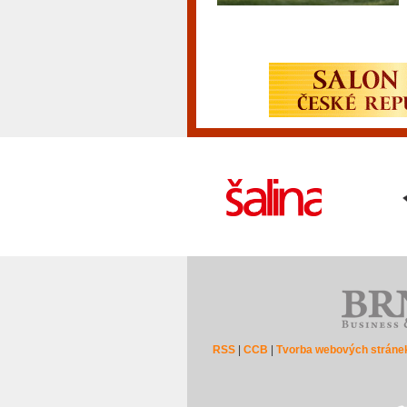
RSS
|
CCB
|
Tvorba webových stráne