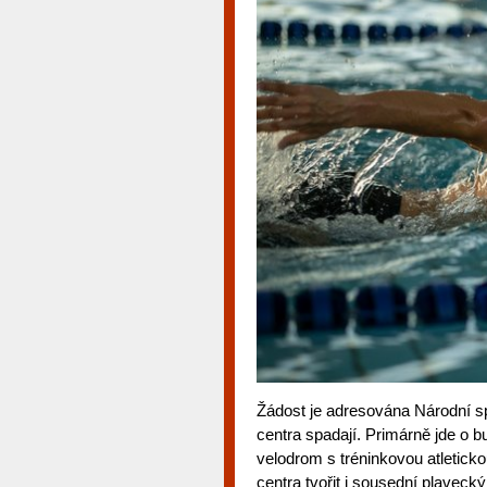
Žádost je adresována Národní sp
centra spadají. Primárně jde o b
velodrom s tréninkovou atletick
centra tvořit i sousední plavecký