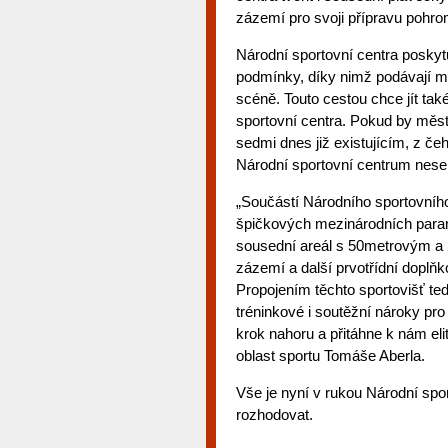
zázemí pro svoji přípravu pohr
Národní sportovní centra posky
podmínky, díky nimž podávají m
scéně. Touto cestou chce jít tak
sportovní centra. Pokud by měst
sedmi dnes již existujícím, z č
Národní sportovní centrum nese
„Součástí Národního sportovníh
špičkových mezinárodních parame
sousední areál s 50metrovým a
zázemí a další prvotřídní doplň
Propojením těchto sportovišť te
tréninkové i soutěžní nároky pro 
krok nahoru a přitáhne k nám eli
oblast sportu Tomáše Aberla.
Vše je nyní v rukou Národní spo
rozhodovat.