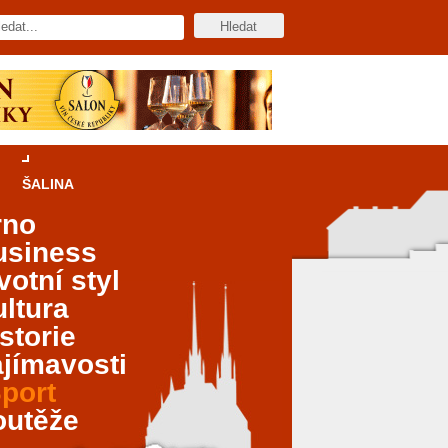
ŠALINA
rno
usiness
votní styl
ltura
storie
jímavosti
port
outěže