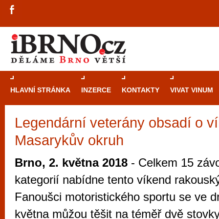
HLAVNÍ STRÁNKA
INZERCE
KONTAKTY
VIVAT VINUM
Legendární veterány obsadí o v
Průvodce
kasi
Masarykův okruh
Brně: Od rulet
automaty
Brno, 2. května 2018
- Celkem 15 závo
Brno je měs
kategorií nabídne tento víkend rakousk
zajímavé p
Fanoušci motoristického sportu se ve d
restaurace, div
května můžou těšit na téměř dvě stovk
Mimo jiné je ale také místem, kde si můžet