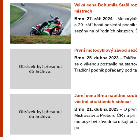
Velká cena Bohumila Staši r
mistrech
Brno, 27. září 2024
– Masarykův
a 29. září hostí poslední podni
sezóny na přírodních okruzích. Čt
První motocyklový závod sezó
Brno, 25. dubna 2023
– Takřka
se o víkendu postavilo na starto
Tradiční podnik pořádaný pod t
Jarní cena Brna nabídne soubo
včetně atraktivních sidecar
Brno, 21. dubna 2023
– O prvn
Mistrovství a Přeboru ČR na pří
motocykloví závodníci utkají při
po...