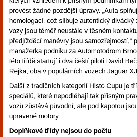
kterých vzhledem k přísným podmínkám t
provést žádné pozdější úpravy. „Auta splňu
homologaci, což slibuje autentický divácký 
vozy jsou téměř neustále v těsném kontakt
předjížděcí manévry jsou samozřejmostí,“ 
manažerka podniku za Automotodrom Brno
této třídě startují i dva čeští piloti David B
Rejka, oba v populárních vozech Jaguar X
Další z tradičních kategorií Histo Cupu je t
speciálů, které nepodléhají tak přísným pr
vozů zůstává původní, ale pod kapotou jso
upravené motory.
Doplňkové třídy nejsou do počtu