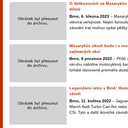
O Velikonocích se Masarykův 
dětmi
Brno, 6. března 2023
– Masaryk
otevírá veřejnosti. Nejen fanouš
závodní trať mohou vydat pěšky.
Masarykův okruh bude i v roc
zajímavých akcí
Brno, 6 prosince 2022
– Příští
okruhu nabídne motocyklový šam
loňské obnovené premiéře dostá
Legendární retro v Brně: Hist
okruh
Brno, 11. května 2022
– Jaguar
March Audi Turbo Can Am nebo
CSi. Tyto a další ikonické závodn