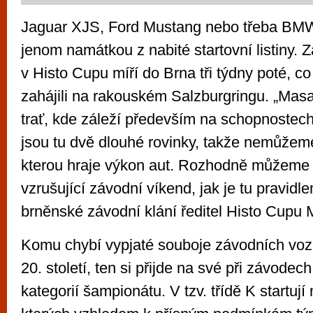
Jaguar XJS, Ford Mustang nebo třeba BM
jenom namátkou z nabité startovní listiny. Zá
v Histo Cupu míří do Brna tři týdny poté, 
zahájili na rakouském Salzburgringu. „Masa
trať, kde záleží především na schopnostech
jsou tu dvě dlouhé rovinky, takže nemůžeme
kterou hraje výkon aut. Rozhodně můžeme
vzrušující závodní víkend, jak je tu pravidl
brněnské závodní klání ředitel Histo Cupu M
Komu chybí vypjaté souboje závodních voz
20. století, ten si přijde na své při závodec
kategorií šampionátu. V tzv. třídě K startuj