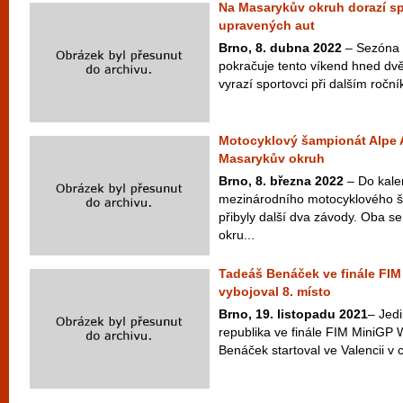
Na Masarykův okruh dorazí sp
upravených aut
Brno, 8. dubna 2022
– Sezóna 
pokračuje tento víkend hned dv
vyrazí sportovci při dalším ročn
Motocyklový šampionát Alpe A
Masarykův okruh
Brno, 8. března 2022
– Do kale
mezinárodního motocyklového š
přibyly další dva závody. Oba 
okru...
Tadeáš Benáček ve finále FIM
vybojoval 8. místo
Brno, 19. listopadu 2021
– Jed
republika ve finále FIM MiniGP 
Benáček startoval ve Valencii v 