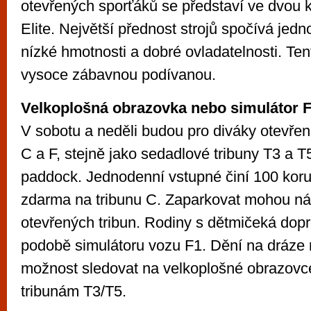
otevřených sporťáků se představí ve dvou 
Elite. Největší přednost strojů spočívá jedn
nízké hmotnosti a dobré ovladatelnosti. Ten
vysoce zábavnou podívanou.
Velkoplošná obrazovka nebo simulátor 
V sobotu a neděli budou pro diváky otevřené
C a F, stejně jako sedadlové tribuny T3 a T
paddock. Jednodenní vstupné činí 100 korun
zdarma na tribunu C. Zaparkovat mohou ná
otevřených tribun. Rodiny s dětmičeká dop
podobě simulátoru vozu F1. Dění na dráze 
možnost sledovat na velkoplošné obrazovc
tribunám T3/T5.