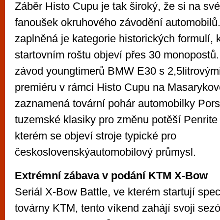
Záběr Histo Cupu je tak široký, že si na své
fanoušek okruhového závodění automobilů.
zaplněná je kategorie historických formulí, 
startovním roštu objeví přes 30 monopostů. 
závod youngtimerů BMW E30 s 2,5litrovými
premiéru v rámci Histo Cupu na Masarykov
zaznamená tovární pohár automobilky Pors
tuzemské klasiky pro změnu potěší Penrite
kterém se objeví stroje typické pro
československýautomobilový průmysl.
Extrémní zábava v podání KTM X-Bow
Seriál X-Bow Battle, ve kterém startují spe
továrny KTM, tento víkend zahájí svoji sezón