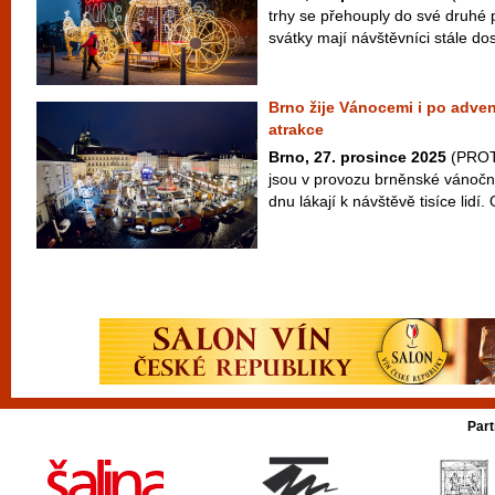
trhy se přehouply do své druhé po
svátky mají návštěvníci stále dos
Brno žije Vánocemi i po adven
atrakce
Brno, 27. prosince 2025
(PROTE
jsou v provozu brněnské vánoční
dnu lákají k návštěvě tisíce lidí. 
Part