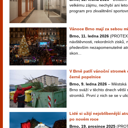
velkému zájmu, nechybí ani letos
program pro zkvalitnění sportovn
Vánoce Brno mají za sebou m
Brno, 11. ledna 2026
(PROTEXT
návštěvnosti, rekordních zisků, 
především nezapomenutelné atm
skon...
V Brně patří vánoční stromek
černé popelnice
Brno, 9. ledna 2026
– Městská 
Brno sváží v těchto dnech větší
stromků. První z nich se se v ulic
Lidé si užijí nejoblíbenější a
po novém roce
Brno, 19. prosince 2025
(PROT