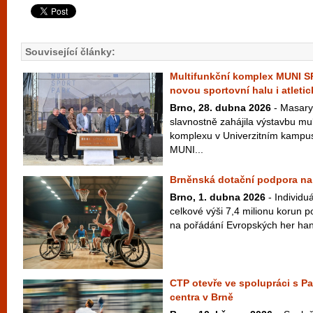
Související články:
Multifunkční komplex MUNI 
novou sportovní halu i atletic
Brno, 28. dubna 2026
- Masary
slavnostně zahájila výstavbu mu
komplexu v Univerzitním kampus
MUNI...
Brněnská dotační podpora na 
Brno, 1. dubna 2026
- Individuá
celkové výši 7,4 milionu korun 
na pořádání Evropských her ha
CTP otevře ve spolupráci s P
centra v Brně