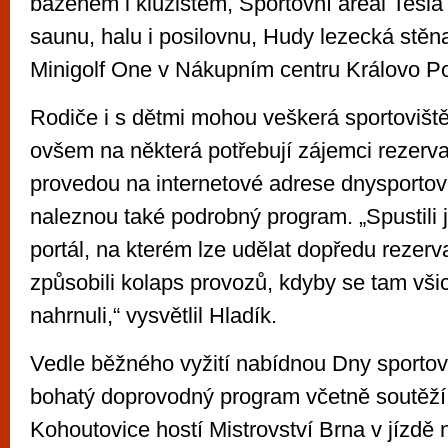
bazénem i kluzištěm, Sportovní areál Tesla 
saunu, halu i posilovnu, Hudy lezecká stě
Minigolf One v Nákupním centru Královo Po
Rodiče i s dětmi mohou veškerá sportoviště
ovšem na některá potřebují zájemci rezerva
provedou na internetové adrese dnysportovi
naleznou také podrobný program. „Spustili
portál, na kterém lze udělat dopředu rezerv
způsobili kolaps provozů, kdyby se tam vši
nahrnuli,“ vysvětlil Hladík.
Vedle běžného vyžití nabídnou Dny sportov
bohatý doprovodný program včetně soutěží
Kohoutovice hostí Mistrovství Brna v jízdě 