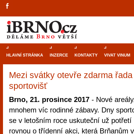
HLAVNÍ STRÁNKA
INZERCE
KONTAKTY
VIVAT VINUM
Mezi svátky otevře zdarma řada
Průvodce
kasi
sportovišť
Brně: Od rulet
automaty
Brno, 21. prosince 2017
- Nové areály
Brno je měs
mnohem víc rodinné zábavy. Dny sport
zajímavé p
se v letošním roce uskuteční už potřetí 
restaurace, div
rovnou o třídenní akci, která Brňanům
Mimo jiné je ale také místem, kde si můžet