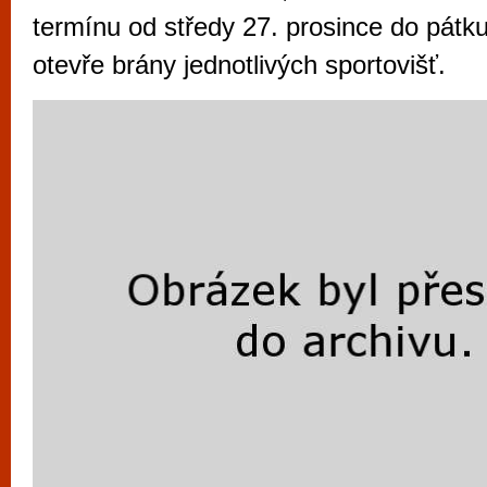
vyzkoušet různé kasinové hry. V neustál
termínu od středy 27. prosince do pátku
metropoli naleznete širokou nabídku her o
otevře brány jednotlivých sportovišť.
po moderní automaty jak pro pravidelné n
příležitostné hráče. V...