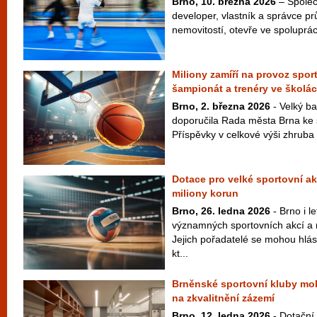
Brno, 10. března 2026
– Společ
developer, vlastník a správce pr
nemovitostí, otevře ve spolupráci
Miliony zamíří na provoz spor
šampionát a trenéry ve školá
Brno, 2. března 2026
- Velký ba
doporučila Rada města Brna ke 
Příspěvky v celkové výši zhruba 
Dotace pro velké sportovní ak
miliony korun
Brno, 26. ledna 2026
- Brno i le
významných sportovních akcí a 
Jejich pořadatelé se mohou hlás
kt...
Brněnské sportovní kluby moh
na zkvalitnění zázemí
Brno, 12. ledna 2026
- Dotační 