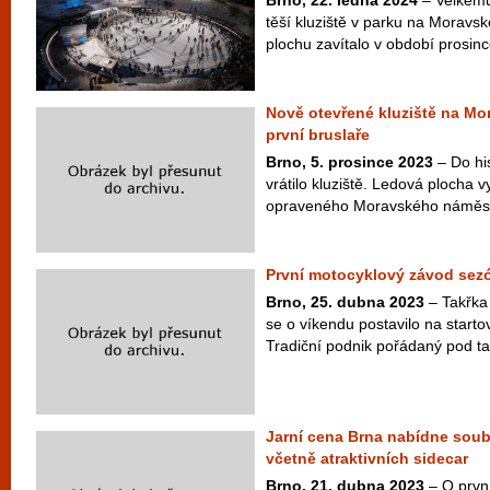
Brno, 22. ledna 2024
– Velkému
těší kluziště v parku na Morav
plochu zavítalo v období prosince
Nově otevřené kluziště na Mo
první bruslaře
Brno, 5. prosince 2023
– Do hi
vrátilo kluziště. Ledová plocha v
opraveného Moravského náměstí 
První motocyklový závod sezó
Brno, 25. dubna 2023
– Takřka
se o víkendu postavilo na starto
Tradiční podnik pořádaný pod t
Jarní cena Brna nabídne soubo
včetně atraktivních sidecar
Brno, 21. dubna 2023
– O prvn