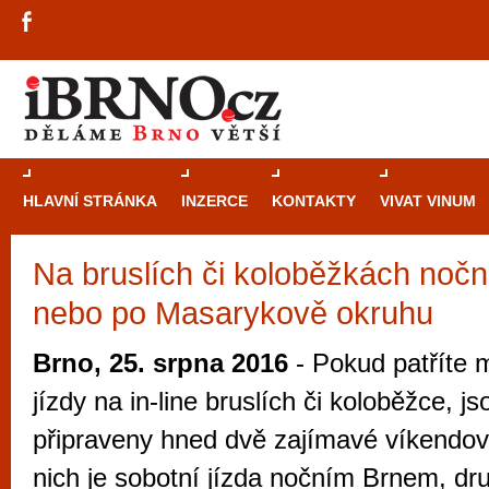
HLAVNÍ STRÁNKA
INZERCE
KONTAKTY
VIVAT VINUM
Na bruslích či koloběžkách noč
Průvodce
kasi
nebo po Masarykově okruhu
Brně: Od rulet
automaty
Brno, 25. srpna 2016
- Pokud patříte 
Brno je měs
jízdy na in-line bruslích či koloběžce, j
zajímavé p
připraveny hned dvě zajímavé víkendov
restaurace, div
nich je sobotní jízda nočním Brnem, d
Mimo jiné je ale také místem, kde si můžet