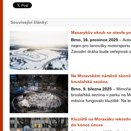
Související články:
Masarykův okruh se otevře pro
Brno, 16. prosince 2025
– Auto
nejen pro fanoušky motorsportu 
Závodní dráha bude veřejnosti ot
Na Moravském náměstí skonči
bruslařská sezóna
Brno, 9. března 2025
–⁠ Mimořá
bruslařská sezóna v parku na M
měsíce fungovalo kluziště. Na le
Kluziště na Moraváku rekordn
do konce února