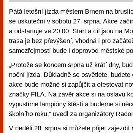
Pátá letošní jízda městem Brnem na bruslí
se uskuteční v sobotu 27. srpna. Akce zač
a odstartuje ve 20.00. Start a cíl jsou na 
trasa je bez převýšení, vhodná i pro začáte
samozřejmostí bude i doprovod městské pol
„Protože se koncem srpna už krátí dny, bud
noční jízda. Důkladně se osvětlete, budete
akce bude možné si zapůjčit a otestovat no
značky FILA. Na závěr akce si na oslavu k
vypustíme lampióny štěstí a budeme si něc
školního roku,“ uvedl za organizátory Rado
V neděli 28. srpna si můžete přijet zajezdi