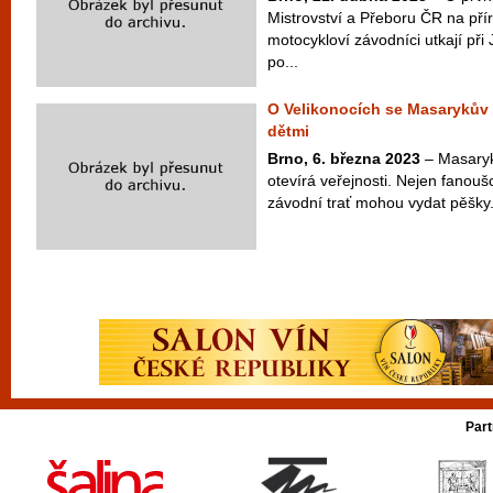
Mistrovství a Přeboru ČR na pří
motocykloví závodníci utkají při
po...
O Velikonocích se Masarykův 
dětmi
Brno, 6. března 2023
– Masaryk
otevírá veřejnosti. Nejen fanouš
závodní trať mohou vydat pěšky.
Part