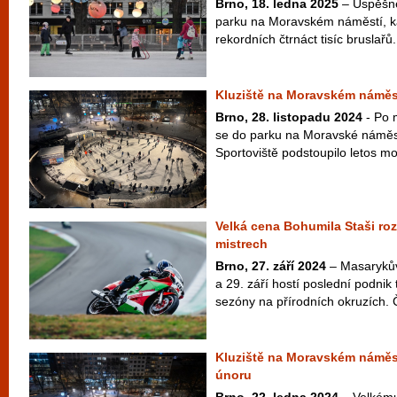
Brno, 18. ledna 2025
– Úspěšné
parku na Moravském náměstí, ka
rekordních čtrnáct tisíc bruslařů
Kluziště na Moravském náměstí
Brno, 28. listopadu 2024
- Po 
se do parku na Moravské náměstí 
Sportoviště podstoupilo letos mo
Velká cena Bohumila Staši r
mistrech
Brno, 27. září 2024
– Masarykův
a 29. září hostí poslední podni
sezóny na přírodních okruzích. Čt
Kluziště na Moravském náměst
únoru