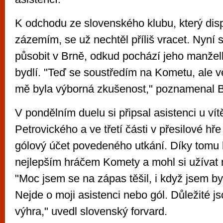
K odchodu ze slovenského klubu, který di
zázemím, se už nechtěl příliš vracet. Nyní 
působit v Brně, odkud pochází jeho manžel
bydlí. "Teď se soustředím na Kometu, ale v
mě byla výborná zkušenost," poznamenal B
V pondělním duelu si připsal asistenci u vít
Petrovického a ve třetí části v přesilové hř
gólový účet povedeného utkání. Díky tomu 
nejlepším hráčem Komety a mohl si užívat 
"Moc jsem se na zápas těšil, i když jsem by
Nejde o moji asistenci nebo gól. Důležité js
výhra," uvedl slovenský forvard.