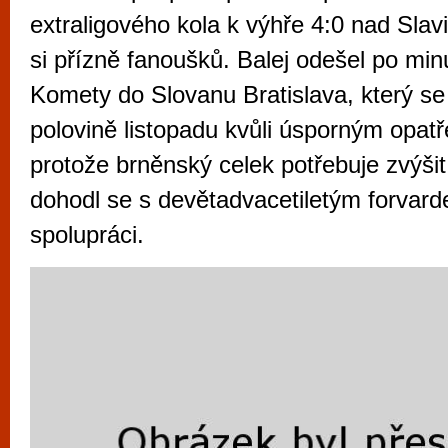
vyzkoušet různé kasinové hry. V neustál
extraligového kola k výhře 4:0 nad Slavi
metropoli naleznete širokou nabídku her o
si přízně fanoušků. Balej odešel po min
po moderní automaty jak pro pravidelné n
Komety do Slovanu Bratislava, který se 
příležitostné hráče. V...
polovině listopadu kvůli úsporným opatř
protože brněnský celek potřebuje zvýšit 
dohodl se s devětadvacetiletým forvar
spolupráci.