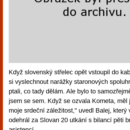
Když slovenský střelec opět vstoupil do ka
si vyslechnout narážky staronových spoluhr
ptali, co tady dělám. Ale bylo to samozřejmě
jsem se sem. Když se ozvala Kometa, měl j
moje srdeční záležitost," uvedl Balej, který
odehrál za Slovan 20 utkání s bilancí pěti b
asistencí.