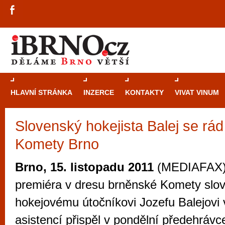
HLAVNÍ STRÁNKA
INZERCE
KONTAKTY
VIVAT VINUM
Slovenský hokejista Balej se rád 
Průvodce
kasi
Komety Brno
Brně: Od rulet
automaty
Brno, 15. listopadu 2011
(MEDIAFAX)
Brno je měs
premiéra v dresu brněnské Komety sl
zajímavé p
hokejovému útočníkovi Jozefu Balejovi 
restaurace, div
asistencí přispěl v pondělní předehrávc
Mimo jiné je ale také místem, kde si můžet