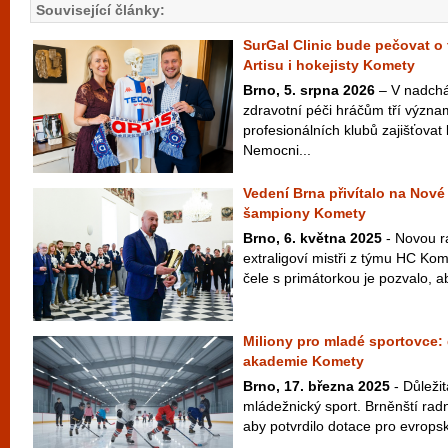
Související články:
SurGal Clinic bude pečovat o 
Artisu i hokejisty Komety
Brno, 5. srpna 2026
– V nadchá
zdravotní péči hráčům tří význ
profesionálních klubů zajišťovat 
Nemocni...
Vedení Brna přivítalo na Nové
šampiony Komety
Brno, 6. května 2025
- Novou ra
extraligoví mistři z týmu HC Ko
čele s primátorkou je pozvalo, a
Miliony pro mladé sportovce: 
akademie Komety
Brno, 17. března 2025
- Důleži
mládežnický sport. Brněnští radní
aby potvrdilo dotace pro evrops