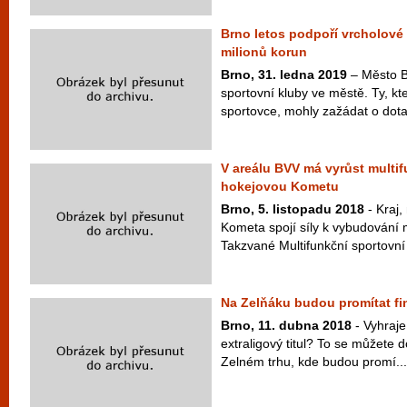
Brno letos podpoří vrcholové
milionů korun
Brno, 31. ledna 2019
– Město B
sportovní kluby ve městě. Ty, kt
sportovce, mohly zažádat o dot
V areálu BVV má vyrůst multif
hokejovou Kometu
Brno, 5. listopadu 2018
- Kraj,
Kometa spojí síly k vybudování m
Takzvané Multifunkční sportovní 
Na Zelňáku budou promítat f
Brno, 11. dubna 2018
- Vyhraj
extraligový titul? To se můžete 
Zelném trhu, kde budou promí...