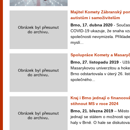
Majitel Komety Zábranský po
autistům i samoživitelům
Brno, 17. dubna 2020
- Součas
COVID-19 ukazuje, že snaha vz
společnosti nevymizela. Příklad
myslí...
Spolupráce Komety a Masary
Brno, 27. listopadu 2019
- Užš
Masarykovou univerzitou a ho
Brno odstartovala v úterý 26. l
společného...
Kraj i Brno jednají o financov
stihnout MS v roce 2024
Brno, 21. března 2019
– Město 
jednají se státem o možnosti sp
haly v Brně. O hale se diskutova