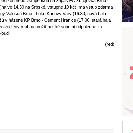
entkou nebo vstupenkou na zápas FC Zbrojovka Brno -
íjna ve 14.30 na Srbské, vstupné 10 kč), má vstup zdarma
igy Valosun Brno - Loko Karlovy Vary (16.30, nová hala
žů v házené KP Brno - Cement Hranice (17.00, stará hala
znivci tedy mohou prožít pestré sobotní odpoledne za
oudil.
(red)