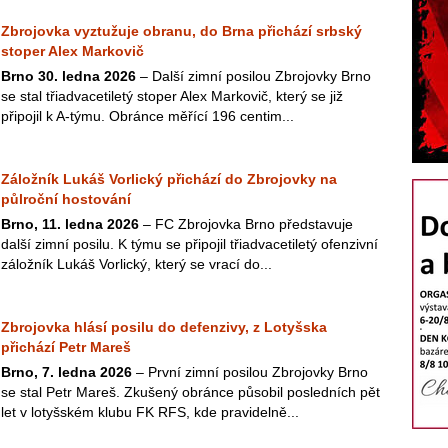
Zbrojovka vyztužuje obranu, do Brna přichází srbský
stoper Alex Markovič
Brno 30. ledna 2026
– Další zimní posilou Zbrojovky Brno
se stal třiadvacetiletý stoper Alex Markovič, který se již
připojil k A-týmu. Obránce měřící 196 centim...
Záložník Lukáš Vorlický přichází do Zbrojovky na
půlroční hostování
Brno, 11. ledna 2026
– FC Zbrojovka Brno představuje
další zimní posilu. K týmu se připojil třiadvacetiletý ofenzivní
záložník Lukáš Vorlický, který se vrací do...
Zbrojovka hlásí posilu do defenzivy, z Lotyšska
přichází Petr Mareš
Brno, 7. ledna 2026
– První zimní posilou Zbrojovky Brno
se stal Petr Mareš. Zkušený obránce působil posledních pět
let v lotyšském klubu FK RFS, kde pravidelně...