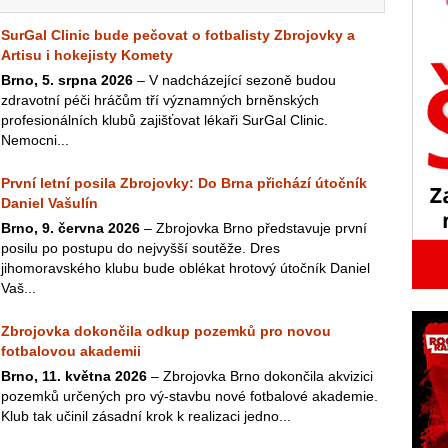
SurGal Clinic bude pečovat o fotbalisty Zbrojovky a
Artisu i hokejisty Komety
Brno, 5. srpna 2026
– V nadcházející sezoně budou
zdravotní péči hráčům tří významných brněnských
profesionálních klubů zajišťovat lékaři SurGal Clinic.
Nemocni...
První letní posila Zbrojovky: Do Brna přichází útočník
Daniel Vašulín
Brno, 9. června 2026
– Zbrojovka Brno představuje první
posilu po postupu do nejvyšší soutěže. Dres
jihomoravského klubu bude oblékat hrotový útočník Daniel
Vaš...
Zbrojovka dokončila odkup pozemků pro novou
fotbalovou akademii
Brno, 11. května 2026
– Zbrojovka Brno dokončila akvizici
pozemků určených pro vý-stavbu nové fotbalové akademie.
Klub tak učinil zásadní krok k realizaci jedno...