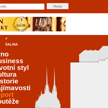
ŠALINA
rno
usiness
votní styl
ltura
storie
jímavosti
port
outěže