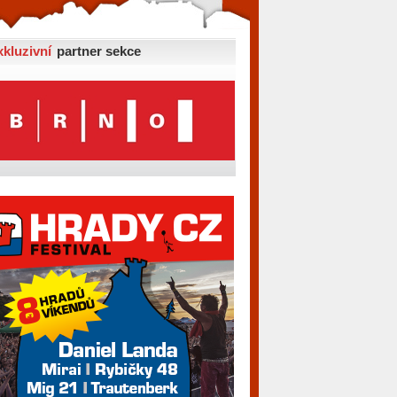
xkluzivní
partner sekce