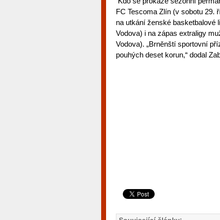
Kdo se prokáže sezonní perman
FC Tescoma Zlín (v sobotu 29. ř
na utkání ženské basketbalové l
Vodova) i na zápas extraligy mu
Vodova). „Brněnští sportovní pří
pouhých deset korun,“ dodal Zabl