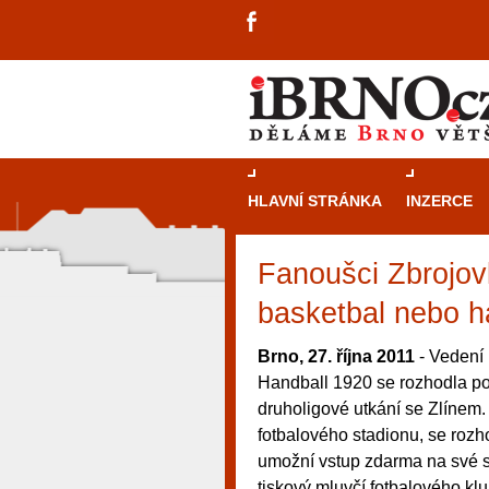
HLAVNÍ STRÁNKA
INZERCE
Fanoušci Zbrojov
basketbal nebo 
Brno, 27. října 2011
- Vedení
Handball 1920 se rozhodla po
druholigové utkání se Zlínem. 
fotbalového stadionu, se rozho
umožní vstup zdarma na své s
návštěvníky, tak pro příležitostné h
tiskový mluvčí fotbalového kl