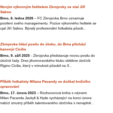
Novým výkonným ředitelem Zbrojovky se stal Jiří
Sabou
Brno, 6. ledna 2026
– FC Zbrojovka Brno oznamuje
posílení svého managementu. Pozice výkonného ředitele se
ujal Jiří Sabou. Bývalý profesionální fotbalista působ...
Zbrojovka hlásí posilu do útoku, do Brna přichází
kanonýr Cicilia
Brno, 9. září 2025
- Zbrojovka představuje novou posilu do
útočné řady. Dres jihomoravského klubu oblékne útočník
Rigino Cicilia, který v minulosti působil na S...
Příběh fotbalisty Milana Pacandy se dočkal knižního
zpracování
Brno, 17. února 2023
– Rozhovorová kniha s názvem
Milan Pacanda Jackyll & Hyde vycházející na konci února
nabízí smutný příběh talentovaného útočníka s nenaplně...