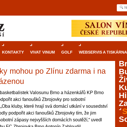
KONTAKTY
VIVAT VINUM
GOLF
WEBSERVIS A TISKÁRNA
B
ky mohou po Zlínu zdarma i na
B
Průvodce
kasinovými hrami v Brně: Od
Ži
rulety po video automaty
házenou
Ku
Brno je městem známým pro zajímavé památky, skvělé
 basketbalistek Valosunu Brno a házenkářů KP Brno
Hi
restaurace, divadla a univerzity. Mimo jiné je ale také
dpořit akci fanoušků Zbrojovky pro sobotní
Za
místem, kde si můžete legálně a bezpečně vyzkoušet
„Oba kluby, které hrají svá domácí utkání v sousedství
různé kasinové hry. V neustále kvetoucí moravské
S
dly podpořit akci fanoušků Zbrojovky tím, že jim
metropoli naleznete širokou nabídku her od klasické
S
obotní zápasy nejvyšších domácích soutěží,“ uvedl
rulety až po moderní automaty jak pro pravidelné
ráče. V...
ubu FC Zbrojovka Brno Antonín Zabloudil.