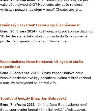
vaše děti nejvhodnější? Nechcete, aby vaše ratolesti
vyrůstaly pouze s tabletem v ruce? Chcete, aby si ...
Brněnský basketbal: Historie lepší současnosti
Brno, 20. února 2014
- Košíková, jejíž počátky se datují do
90. let devatenáctého století, dorazila do Brna poměrně
pozdě. Její největší propagátor Kristián Fan...
Basketbalistka Hana Horáková: Už bych si chtěla
odpočinout
Brno, 2. července 2013
- Čtvrtý zápas finálové série
ženské basketbalové ligy počátkem května v Brně rozhodl
o tom, že mistryněmi se potřetí v řa...
Sportovní hvězdy Brna: Jan Bobrovský
Brno, 7. března 2013
- Jméno Jana Bobrovského není
třeba sportovním fanouškům nijak zvlášť představovat.