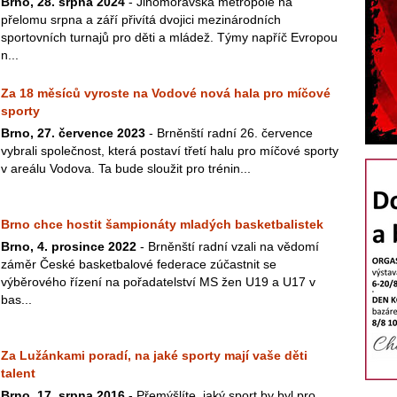
Brno, 28. srpna 2024
- Jihomoravská metropole na
přelomu srpna a září přivítá dvojici mezinárodních
sportovních turnajů pro děti a mládež. Týmy napříč Evropou
n...
Za 18 měsíců vyroste na Vodové nová hala pro míčové
sporty
Brno, 27. července 2023
- Brněnští radní 26. července
vybrali společnost, která postaví třetí halu pro míčové sporty
v areálu Vodova. Ta bude sloužit pro trénin...
Brno chce hostit šampionáty mladých basketbalistek
Brno, 4. prosince 2022
- Brněnští radní vzali na vědomí
záměr České basketbalové federace zúčastnit se
výběrového řízení na pořadatelství MS žen U19 a U17 v
bas...
Za Lužánkami poradí, na jaké sporty mají vaše děti
talent
Brno, 17. srpna 2016
- Přemýšlíte, jaký sport by byl pro