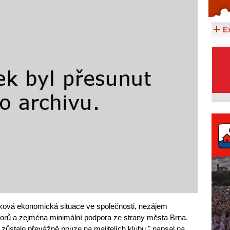
Celý článek...
E
ková ekonomická situace ve společnosti, nezájem
rů a zejména minimální podpora ze strany města Brna.
 zůstalo převážně pouze na majitelích klubu," napsal na