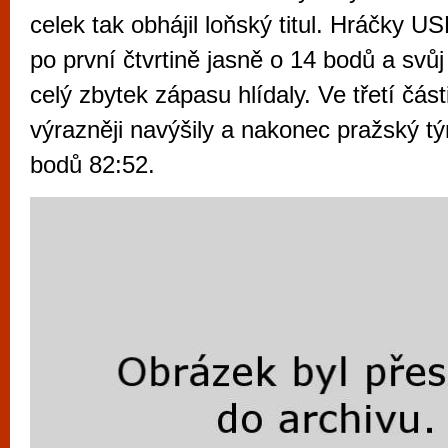
vyzkoušet různé kasinové hry. V neustál
celek tak obhájil loňský titul. Hráčky U
metropoli naleznete širokou nabídku her o
po první čtvrtině jasně o 14 bodů a svůj
po moderní automaty jak pro pravidelné n
celý zbytek zápasu hlídaly. Ve třetí část
příležitostné hráče. V...
výrazněji navýšily a nakonec pražský tým
bodů 82:52.