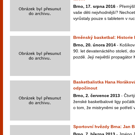
Brno, 17. srpna 2016
- Přemýšlí
vaše děti nejvhodnější? Nechcete
vyrůstaly pouze s tabletem v ruc
Brněnský basketbal: Historie 
Brno, 20. února 2014
- Košíková
90. let devatenáctého století, d
pozdě. Její největší propagátor K
Basketbalistka Hana Horáková
odpočinout
Brno, 2. července 2013
- Čtvrtý
ženské basketbalové ligy počát
o tom, že mistryněmi se potřetí v
Sportovní hvězdy Brna: Jan 
Brno, 7. března 2013
- Jméno J