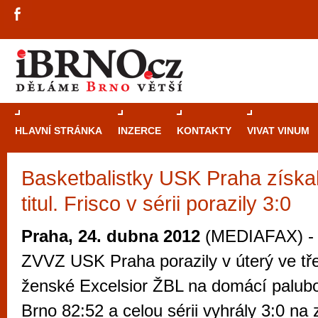
HLAVNÍ STRÁNKA
INZERCE
KONTAKTY
VIVAT VINUM
Basketbalistky USK Praha získa
Průvodce
kasi
titul. Frisco v sérii porazily 3:0
Brně: Od rulet
automaty
Praha, 24. dubna 2012
(MEDIAFAX) - B
Brno je měs
ZVVZ USK Praha porazily v úterý ve tře
zajímavé p
ženské Excelsior ŽBL na domácí palub
restaurace, div
Brno 82:52 a celou sérii vyhrály 3:0 na
Mimo jiné je ale také místem, kde si můžet