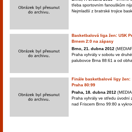
třeba sportovním fanouškům nija
Nejmladší z bratrské trojice baske
Basketbalová liga žen: USK P
Brnem 2:0 na zápasy
Brno, 21. dubna 2012
(MEDIAFA
Praha vyhrály v sobotu ve druhé
palubovce Brna 88:61 a od obhajob
Finále basketbalové ligy žen:
Praha 80:99
Praha, 18. dubna 2012
(MEDIAF
Praha vyhrály ve středu úvodní 
nad Friscem Brno 99:80 a vykroč