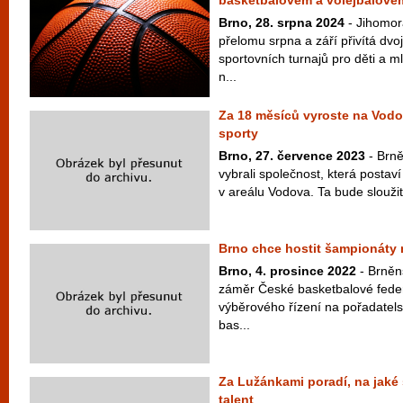
basketbalovém a volejbalovém
Brno, 28. srpna 2024
- Jihomor
přelomu srpna a září přivítá dvo
sportovních turnajů pro děti a 
n...
Za 18 měsíců vyroste na Vodo
sporty
Brno, 27. července 2023
- Brně
vybrali společnost, která postaví
v areálu Vodova. Ta bude sloužit 
Brno chce hostit šampionáty 
Brno, 4. prosince 2022
- Brněnš
záměr České basketbalové feder
výběrového řízení na pořadatel
bas...
Za Lužánkami poradí, na jaké 
talent