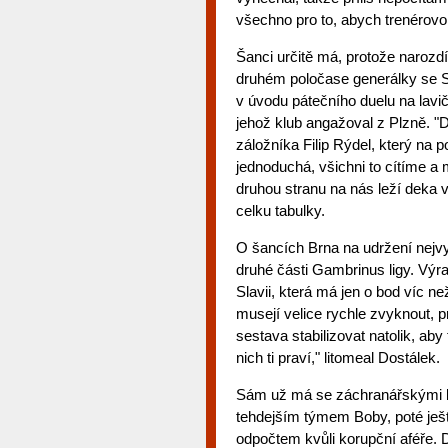
všechno pro to, abych trenérovo 
Šanci určitě má, protože naroz
druhém poločase generálky se S
v úvodu pátečního duelu na lavič
jehož klub angažoval z Plzně. "D
záložníka Filip Rýdel, který na p
jednoduchá, všichni to cítíme a
druhou stranu na nás leží deka 
celku tabulky.
O šancích Brna na udržení nejv
druhé části Gambrinus ligy. Výr
Slavii, která má jen o bod víc n
musejí velice rychle zvyknout,
sestava stabilizovat natolik, aby
nich ti praví," litomeal Dostálek.
Sám už má se záchranářskými bo
tehdejším týmem Boby, poté ješ
odpočtem kvůli korupční aféře. 