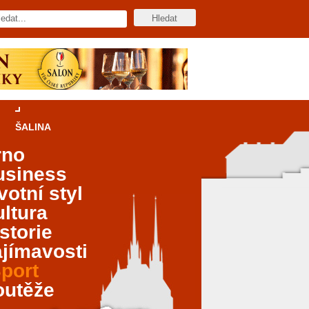
ŠALINA
rno
usiness
votní styl
ltura
storie
jímavosti
port
outěže