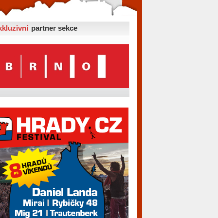
xkluzivní
partner sekce