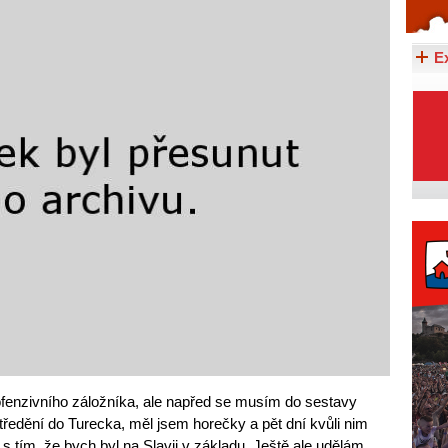
Celý článek...
E
ofenzivního záložníka, ale napřed se musím do sestavy
středění do Turecka, měl jsem horečky a pět dní kvůli nim
 s tím, že bych byl na Slavii v základu. Ještě ale udělám