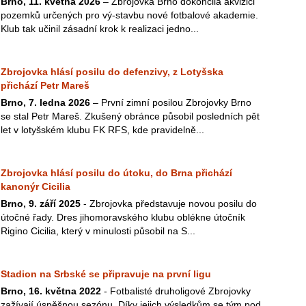
Brno, 11. května 2026
– Zbrojovka Brno dokončila akvizici
pozemků určených pro vý-stavbu nové fotbalové akademie.
Klub tak učinil zásadní krok k realizaci jedno...
Zbrojovka hlásí posilu do defenzivy, z Lotyšska
přichází Petr Mareš
Brno, 7. ledna 2026
– První zimní posilou Zbrojovky Brno
se stal Petr Mareš. Zkušený obránce působil posledních pět
let v lotyšském klubu FK RFS, kde pravidelně...
Zbrojovka hlásí posilu do útoku, do Brna přichází
kanonýr Cicilia
Brno, 9. září 2025
- Zbrojovka představuje novou posilu do
útočné řady. Dres jihomoravského klubu oblékne útočník
Rigino Cicilia, který v minulosti působil na S...
Stadion na Srbské se připravuje na první ligu
Brno, 16. května 2022
- Fotbalisté druholigové Zbrojovky
zažívají úspěšnou sezónu. Díky jejich výsledkům se tým pod