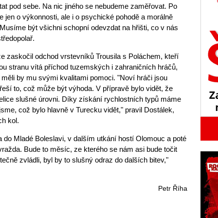
stat pod sebe. Na nic jiného se nebudeme zaměřovat. Po
e jen o výkonnosti, ale i o psychické pohodě a morálně
 Musíme být všichni schopní odevzdat na hřišti, co v nás
středopolař.
e zaskočil odchod vrstevníků Trousila s Poláchem, kteří
uhou stranu vítá příchod tuzemských i zahraničních hráčů,
a měli by mu svými kvalitami pomoci. "Noví hráči jsou
řeší to, což může být výhoda. V přípravě bylo vidět, že
velice slušné úrovni. Díky získání rychlostních typů máme
 jsme, což bylo hlavně v Turecku vidět," pravil Dostálek,
ch kol.
a do Mladé Boleslavi, v dalším utkání hostí Olomouc a poté
 vražda. Bude to měsíc, ze kterého se nám asi bude točit
čně zvládli, byl by to slušný odraz do dalších bitev,"
Petr Říha