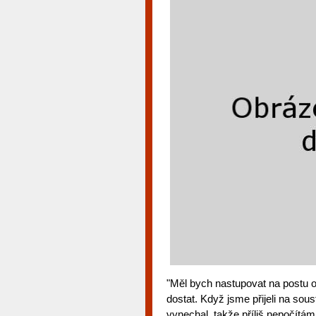
"Měl bych nastupovat na postu 
dostat. Když jsme přijeli na sou
vynechal, takže příliš nepočítám