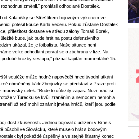
rozhodnutí změnil," prohlásil odhodlaně Dostálek.
díl od Kalabišky se Střeštíkem bojovným výkonem ve
enicí potěšil kouče Karla Večeřu. Pokud zůstane Dostálek
ce, příležitost dostane ve středu zálohy Tomáš Borek,
ůležité bude, jak bude hrát na postu defenzivního
odzim ukázal, že je fotbalista. Naše situace není
 máme velké odhodlání porvat se o záchranu v lize. Na
v podobě hrozby sestupu," přiznal kapitán momentálně 15.
yšší soutěže může hodně napovědět hned úvodní utkání
azně obměněný kádr Zbrojovky se představí v Praze proti
ež moravský celek. "Bude to důležitý zápas. Noví hráči si
 protože v Turecku se kvůli zraněním a nemocem nemohla
 trenéři už teď mohli oznámit jména hráčů, kteří jsou podle
ji dost zkušeností. Jednou bojoval o udržení v Brně s
tě působil ve Slovácku, které muselo hrát s bodovým
Dostálek byl pokaždé úspěšný a ve stejně šťastný konec