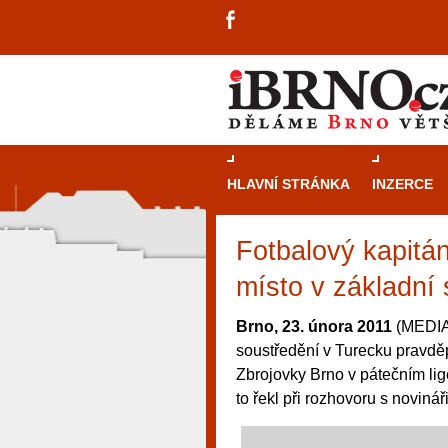
HLAVNÍ STRÁNKA
INZERCE
Fotbalový kapitán
místo v základní
Brno, 23. února 2011
(MEDIAF
soustředění v Turecku pravděp
Zbrojovky Brno v pátečním li
to řekl při rozhovoru s novináři
návštěvníky, tak pro příležitostné h