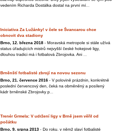
vedením Richarda Dostálka dostal na první mí...
Iniciativa Za Lužánky! v čele se Švancarou chce
obnovit dva stadiony
Brno, 12. března 2018
- Moravská metropole si stále užívá
status úřadujících mistrů nejvyšší české hokejové ligy,
dlouhou tradici má i fotbalová Zbrojovka. Ani ...
Brněnští fotbalisté zbrojí na novou sezonu
Brno, 21. července 2016
- V polovině prázdnin, konkrétně
poslední červencový den, čeká na obměněný a posílený
kádr brněnské Zbrojovky p...
Trenér Grmela: V udržení ligy v Brně jsem věřil od
počátku
Brno, 9. srpna 2013
- Do roku, v němž slaví fotbalisté