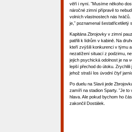
věří i nyní. "Musíme někoho do
náročné zimní přípravě to nebud
volních vlastnostech nás hráčů.
je," poznamenal šestatřicetiletý 
Kapitána Zbrojovky v zimní pauz
patřili k lídrům v kabině. Na dr
kteří zvýšili konkurenci v týmu 
nezatížení situací z podzimu, ne
jejich psychická odolnost je na 
lepší přechod do útoku. Zrychlili
jehož straší los úvodní čtyř jarní
Po duelu na Slavii jede Zbrojovk
zamíří na stadion Sparty. "Je to
hlava. Ale pokud bychom ho částe
zakončil Dostálek.