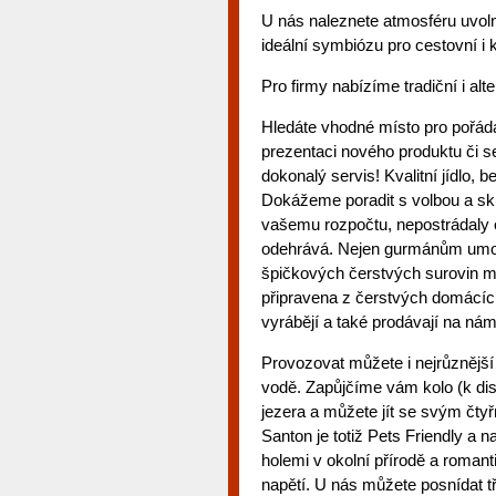
U nás naleznete atmosféru uvoln
ideální symbiózu pro cestovní i 
Pro firmy nabízíme tradiční i al
Hledáte vhodné místo pro pořádá
prezentaci nového produktu či se
dokonalý servis! Kvalitní jídlo,
Dokážeme poradit s volbou a skl
vašemu rozpočtu, nepostrádaly ori
odehrává. Nejen gurmánům umožn
špičkových čerstvých surovin mí
připravena z čerstvých domácích
vyrábějí a také prodávají na ná
Provozovat můžete i nejrůznější s
vodě. Zapůjčíme vám kolo (k dis
jezera a můžete jít se svým čty
Santon je totiž Pets Friendly a 
holemi v okolní přírodě a roman
napětí. U nás můžete posnídat tř