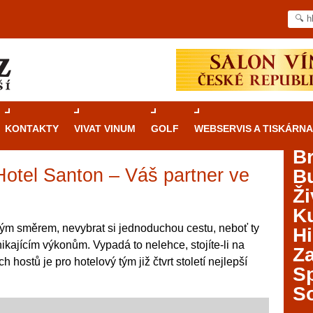
KONTAKTY
VIVAT VINUM
GOLF
WEBSERVIS A TISKÁRNA
B
tel Santon – Váš partner ve
B
Průvodce
kasinovými hrami v Brně: Od
Ži
rulety po video automaty
ě
Ku
Brno je městem známým pro zajímavé památky, skvělé
vným směrem, nevybrat si jednoduchou cestu, neboť ty
Hi
restaurace, divadla a univerzity. Mimo jiné je ale také
ynikajícím výkonům. Vypadá to nelehce, stojíte-li na
Za
místem, kde si můžete legálně a bezpečně vyzkoušet
 hostů je pro hotelový tým již čtvrt století nejlepší
různé kasinové hry. V neustále kvetoucí moravské
S
metropoli naleznete širokou nabídku her od klasické
S
rulety až po moderní automaty jak pro pravidelné
ráče. V...