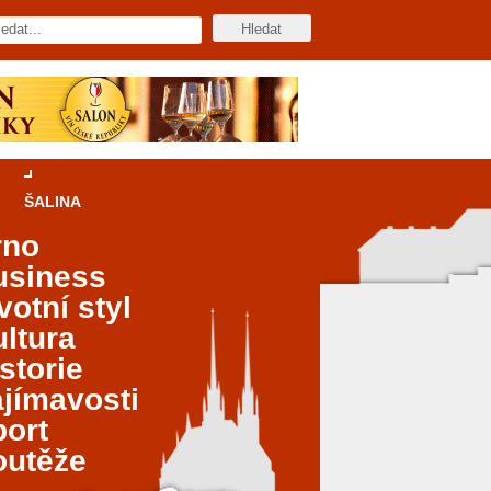
ŠALINA
rno
usiness
votní styl
ltura
storie
jímavosti
port
outěže