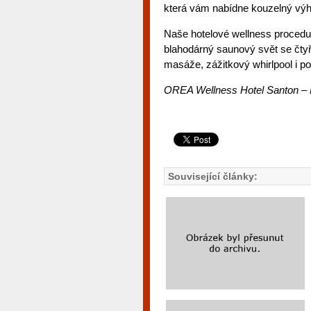
která vám nabídne kouzelný výhl
Naše hotelové wellness procedur
blahodárný saunový svět se čtyř
masáže, zážitkový whirlpool i posi
OREA Wellness Hotel Santon – Při
Související články: