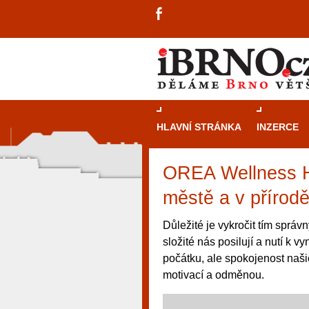
HLAVNÍ STRÁNKA
INZERCE
OREA Wellness Ho
městě a v přírod
Důležité je vykročit tím sprá
složité nás posilují a nutí k v
počátku, ale spokojenost našich
motivací a odměnou.
návštěvníky, tak pro příležitostné h