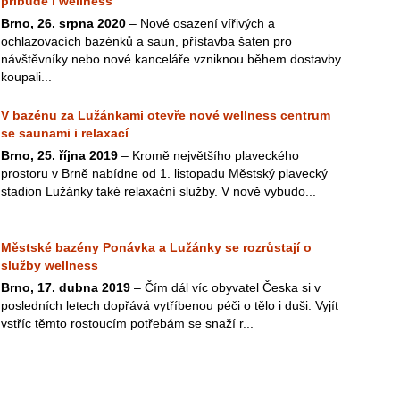
přibude i wellness
Brno, 26. srpna 2020
– Nové osazení vířivých a
ochlazovacích bazénků a saun, přístavba šaten pro
návštěvníky nebo nové kanceláře vzniknou během dostavby
koupali...
V bazénu za Lužánkami otevře nové wellness centrum
se saunami i relaxací
Brno, 25. října 2019
– Kromě největšího plaveckého
prostoru v Brně nabídne od 1. listopadu Městský plavecký
stadion Lužánky také relaxační služby. V nově vybudo...
Městské bazény Ponávka a Lužánky se rozrůstají o
služby wellness
Brno, 17. dubna 2019
– Čím dál víc obyvatel Česka si v
posledních letech dopřává vytříbenou péči o tělo i duši. Vyjít
vstříc těmto rostoucím potřebám se snaží r...