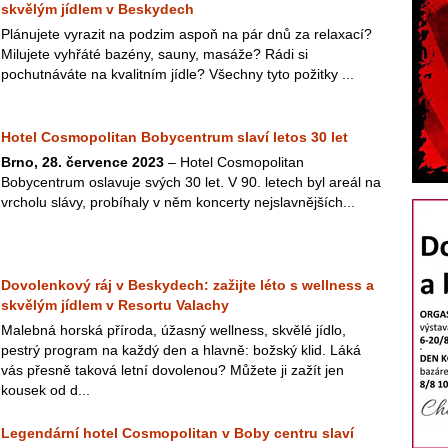
skvělým jídlem v Beskydech
Plánujete vyrazit na podzim aspoň na pár dnů za relaxací?
Milujete vyhřáté bazény, sauny, masáže? Rádi si
pochutnáváte na kvalitním jídle? Všechny tyto požitky ...
Hotel Cosmopolitan Bobycentrum slaví letos 30 let
Brno, 28. července 2023
– Hotel Cosmopolitan
Bobycentrum oslavuje svých 30 let. V 90. letech byl areál na
vrcholu slávy, probíhaly v něm koncerty nejslavnějších...
Dovolenkový ráj v Beskydech: zažijte léto s wellness a
skvělým jídlem v Resortu Valachy
Malebná horská příroda, úžasný wellness, skvělé jídlo,
pestrý program na každý den a hlavně: božský klid. Láká
vás přesně taková letní dovolenou? Můžete ji zažít jen
kousek od d...
Legendární hotel Cosmopolitan v Boby centru slaví