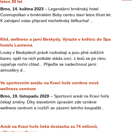
letos 30 let
Brno, 14. května 2023
– Legendární brněnský hotel
Cosmopolitan v brněnském Boby centru slaví letos třicet let.
K zahájení oslav připravil michelinský šéfkuchař ...
Klid, wellness a jarní Beskydy. Vyrazte v květnu do Spa
hotelu Lanterna
Louky v Beskydech právě rozkvétají a jsou plné svěžích
barev, opět na nich potkáte stáda ovcí, z lesů se po ránu
vypařuje noční chlad... Přijeďte se nadechnout jarní
atmosféry d...
Ve sportovním areálu na Kraví hoře vznikne nové
wellness centrum
Brno, 19. listopadu 2020
– Sportovní areál na Kraví hoře
čekají změny. Díky stavebním úpravám zde vznikne
wellness centrum a rozšíří se zázemí letního koupališt...
Areál na Kraví hoře čeká dostavba za 74 milionů,