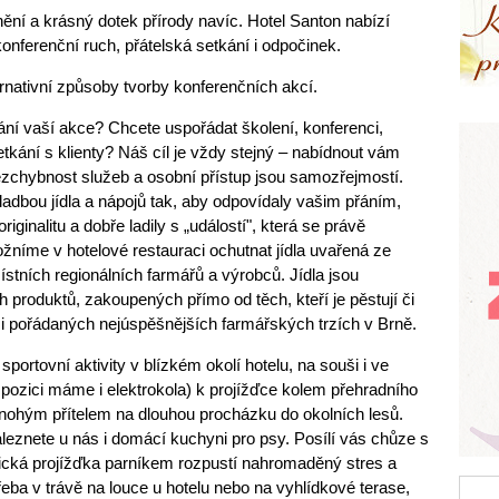
ění a krásný dotek přírody navíc. Hotel Santon nabízí
konferenční ruch, přátelská setkání i odpočinek.
ternativní způsoby tvorby konferenčních akcí.
ní vaší akce? Chcete uspořádat školení, konferenci,
tkání s klienty? Náš cíl je vždy stejný – nabídnout vám
 bezchybnost služeb a osobní přístup jsou samozřejmostí.
adbou jídla a nápojů tak, aby odpovídaly vašim přáním,
ginalitu a dobře ladily s „událostí", která se právě
íme v hotelové restauraci ochutnat jídla uvařená ze
stních regionálních farmářů a výrobců. Jídla jsou
 produktů, zakoupených přímo od těch, kteří je pěstují či
mi pořádaných nejúspěšnějších farmářských trzích v Brně.
portovní aktivity v blízkém okolí hotelu, na souši i ve
pozici máme i elektrokola) k projížďce kolem přehradního
řnohým přítelem na dlouhou procházku do okolních lesů.
naleznete u nás i domácí kuchyni pro psy. Posílí vás chůze s
tická projížďka parníkem rozpustí nahromaděný stres a
eba v trávě na louce u hotelu nebo na vyhlídkové terase,