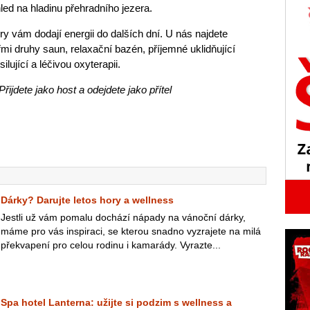
ed na hladinu přehradního jezera.
y vám dodají energii do dalších dní. U nás najdete
mi druhy saun, relaxační bazén, příjemné uklidňující
lující a léčivou oxyterapii.
jdete jako host a odejdete jako přítel
Dárky? Darujte letos hory a wellness
Jestli už vám pomalu dochází nápady na vánoční dárky,
máme pro vás inspiraci, se kterou snadno vyzrajete na milá
překvapení pro celou rodinu i kamarády. Vyrazte...
Spa hotel Lanterna: užijte si podzim s wellness a