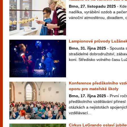
Brno, 27. listopadu 2025
- Kde
nadílka, vyrábění ozdob a pečen
vánoční atmosférou, divadlem, c
Lampionové průvody Lužánek r
Brno, 31. října 2025
- Spousta s
strašidelné dobrodružství, zába
koni. Středisko volného času Luž
Konference předškolního vzděl
oporu pro mateřské školy
Brno, 17. října 2025
- První roč
předškolního vzdělávání přinesl
otázkách a nejistotách spojený
vzdělávací...
Cirkus LeGrando oslaví jubile