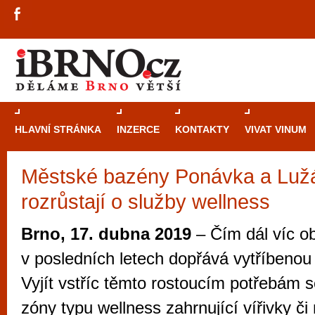
HLAVNÍ STRÁNKA
INZERCE
KONTAKTY
VIVAT VINUM
Městské bazény Ponávka a Luž
Průvodce
kasi
rozrůstají o služby wellness
Brně: Od rulet
automaty
Brno, 17. dubna 2019
– Čím dál víc ob
Brno je měs
v posledních letech dopřává vytříbenou p
zajímavé p
Vyjít vstříc těmto rostoucím potřebám s
restaurace, div
zóny typu wellness zahrnující vířivky či
Mimo jiné je ale také místem, kde si můžet