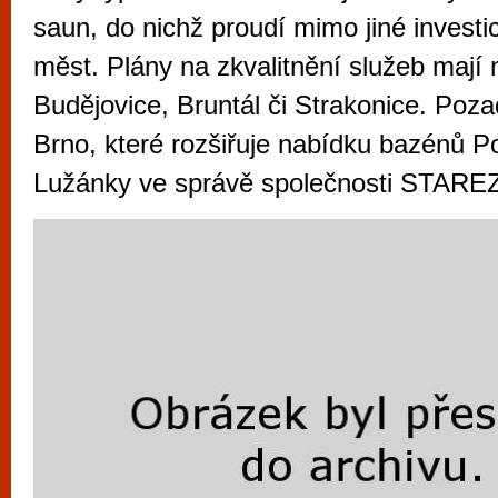
vyzkoušet různé kasinové hry. V neustál
saun, do nichž proudí mimo jiné investic
metropoli naleznete širokou nabídku her o
měst. Plány na zkvalitnění služeb mají
po moderní automaty jak pro pravidelné n
Budějovice, Bruntál či Strakonice. Poz
příležitostné hráče. V...
Brno, které rozšiřuje nabídku bazénů 
Lužánky ve správě společnosti STAREZ