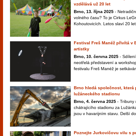
vzdělává už 20 let
Brno, 13. října 2025
- Netradičn
volného času? To je Cirkus LeGr
Kohoutovicích. Letos slaví 20 let 
Festival Freš Manéž přivítá v 
artistky
Brno, 10. června 2025
- Sdílení
neotřelá představení a workshop
festivalu Freš Manéž je setkáván
Brno hledá společnost, která
lužáneckého stadionu
Brno, 4. června 2025
- Tribuny
chátrajícího stadionu za Lužánk
jsou v havarijním stavu. Delší do
Poznejte Jurkovičovu vilu s 