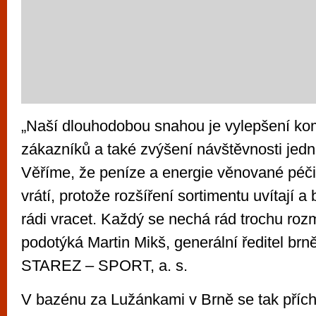
„Naší dlouhodobou snahou je vylepšení kom
zákazníků a také zvýšení návštěvnosti jedno
Věříme, že peníze a energie věnované péči
vrátí, protože rozšíření sortimentu uvítají 
rádi vracet. Každý se nechá rád trochu roz
podotýká Martin Mikš, generální ředitel brn
STAREZ – SPORT, a. s.
V bazénu za Lužánkami v Brně se tak přícho