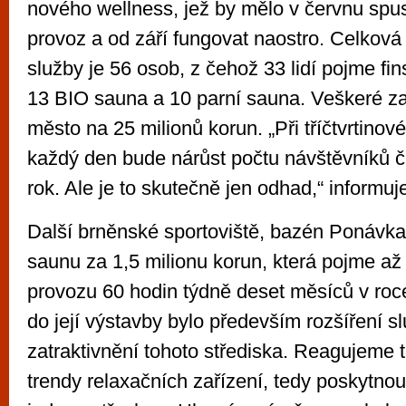
nového wellness, jež by mělo v červnu spus
provoz a od září fungovat naostro. Celková
služby je 56 osob, z čehož 33 lidí pojme fi
13 BIO sauna a 10 parní sauna. Veškeré zař
město na 25 milionů korun. „Při tříčtvrtino
každý den bude nárůst počtu návštěvníků čin
rok. Ale je to skutečně jen odhad,“ informuj
Další brněnské sportoviště, bazén Ponávka,
saunu za 1,5 milionu korun, která pojme až 1
provozu 60 hodin týdně deset měsíců v roce
do její výstavby bylo především rozšíření s
zatraktivnění tohoto střediska. Reagujeme 
trendy relaxačních zařízení, tedy poskytnou