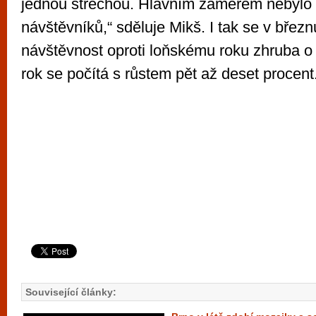
jednou střechou. Hlavním záměrem nebylo 
návštěvníků,“ sděluje Mikš. I tak se v březn
návštěvnost oproti loňskému roku zhruba o č
rok se počítá s růstem pět až deset procent
Související články: