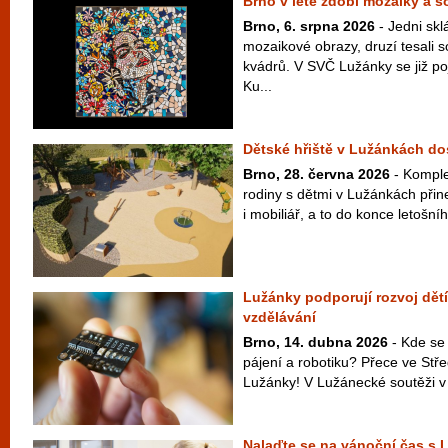
Brno v létě zdobí mozaiky a 
Brno, 6. srpna 2026
- Jedni skl
mozaikové obrazy, druzí tesali 
kvádrů. V SVČ Lužánky se již po
Ku...
Dětské hřiště v Lužánkách d
Brno, 28. června 2026
- Komple
rodiny s dětmi v Lužánkách přin
i mobiliář, a to do konce letošní
Lužánky podporují rozvoj dět
vzdělávání
Brno, 14. dubna 2026
- Kde se
pájení a robotiku? Přece ve Stř
Lužánky! V Lužánecké soutěži v e
Nalaďte se na vánoční čas s