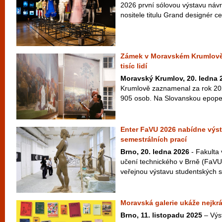
2026 první sólovou výstavu náv
nositele titulu Grand designér 
Zámek v Moravském Krumlově l
tisíc lidí
Moravský Krumlov, 20. ledna 
Krumlově zaznamenal za rok 20
905 osob. Na Slovanskou epopej 
Enter FaVU 2026 nabídne výs
semestrálních prací
Brno, 20. ledna 2026
- Fakulta
učení technického v Brně (FaVU
veřejnou výstavu studentských s
Moravská galerie ukáže nejkrá
Brno, 11. listopadu 2025
– Výst