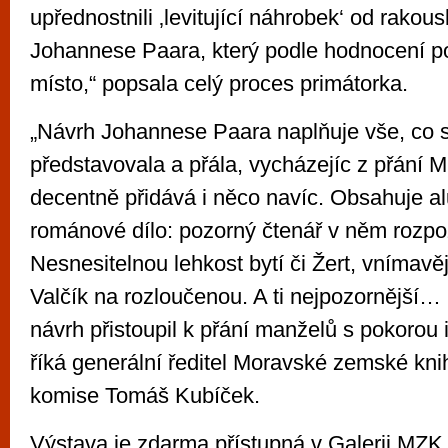
upřednostnili ‚levitující náhrobek‘ od rakou
Johannese Paara, který podle hodnocení po
místo,“ popsala celý proces primátorka.
„Návrh Johannese Paara naplňuje vše, co 
představovala a přála, vycházejíc z přání 
decentně přidává i něco navíc. Obsahuje 
románové dílo: pozorný čtenář v něm rozp
Nesnesitelnou lehkost bytí či Žert, vnímavějš
Valčík na rozloučenou. A ti nejpozornější…
návrh přistoupil k přání manželů s pokorou
říká generální ředitel Moravské zemské kn
komise Tomáš Kubíček.
Výstava je zdarma přístupná v Galerii MZK a