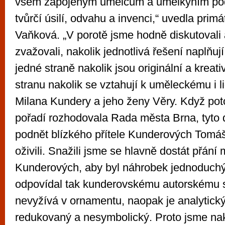
všem zapojeným umělcům a umělkyním podě
tvůrčí úsilí, odvahu a invenci,“ uvedla prim
Vaňková. „V porotě jsme hodně diskutovali 
zvažovali, nakolik jednotlivá řešení naplňu
jedné straně nakolik jsou originální a kreati
stranu nakolik se vztahují k uměleckému i
Milana Kundery a jeho ženy Věry. Když p
pořadí rozhodovala Rada města Brna, tyto 
podnět blízkého přítele Kunderových Tomá
oživili. Snažili jsme se hlavně dostát přání
Kunderových, aby byl náhrobek jednoduchý
odpovídal tak kunderovskému autorskému st
nevyžívá v ornamentu, naopak je analytick
redukovaný a nesymbolický. Proto jsme n