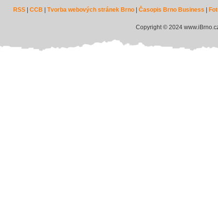
RSS
|
CCB
|
Tvorba webových stránek Brno
|
Časopis Brno Business
|
Fot
Copyright © 2024 www.iBrno.c