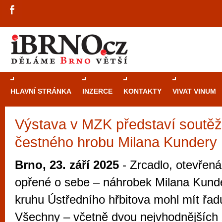
HLAVNÍ STRÁNKA
INZERCE
KONTAKTY
VIVAT VINUM
Výstava v MZK představí soutěž
Průvodce
kasi
čestného hrobu Milana Kundery
Brně: Od rulet
automaty
Brno, 23. září 2025
- Zrcadlo, otevřená
Brno je měs
opřené o sebe – náhrobek Milana Kund
zajímavé p
kruhu Ústředního hřbitova mohl mít řad
restaurace, div
Všechny – včetně dvou nejvhodnějších 
Mimo jiné je ale také místem, kde si můžet