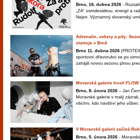
Brno, 16. dubna 2026
- Rozsah
„ZA“ osmdesátkou, energií a radi
Nejen. Významný slovenský uměle
Adrenalin, sekery a pily: S
startuje v Brně
Brno 11. dubna 2026
(PROTEXT)
sportovní dřevorubci se po zimn
zahájili novou sezonu plnou prec
Moravská galerie hostí FLOW
Brno, 8. února 2026
– Jan Čern
Moravské galerie v malý zázrak
všichni, kdo navštíví jeho vůbe
V Moravské galerii začíná Ro
Brno, 5. února 2026
- Moravská