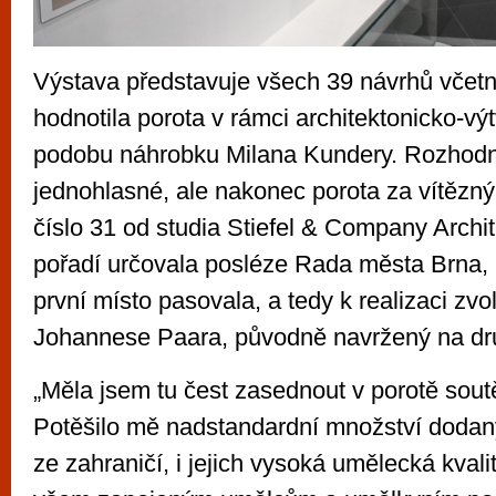
Výstava představuje všech 39 návrhů včetn
hodnotila porota v rámci architektonicko-vý
podobu náhrobku Milana Kundery. Rozhodn
jednohlasné, ale nakonec porota za vítězný
číslo 31 od studia Stiefel & Company Archite
pořadí určovala posléze Rada města Brna,
první místo pasovala, a tedy k realizaci zvo
Johannese Paara, původně navržený na dr
„Měla jsem tu čest zasednout v porotě sou
Potěšilo mě nadstandardní množství dodaný
ze zahraničí, i jejich vysoká umělecká kvali