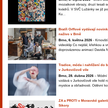
mozaikové obrazy, druzí tesali 
kvádrů. V SVČ Lužánky se již po
Ku...
Bratři Orffové vydávají novink
naživo v Brně
Brno, 6. května 2026
- Krnovští
videoklip Co nejdál, křehkou a v
doprovázenou animací Davida Najb
Tradice, móda i nahlížení do 
v Jurkovičově vile
Brno, 28. dubna 2026
– Módní 
vzdává v Jurkovičově vile hold ro
mystice a obřadnosti. Oděvní ko
ZA a PROTI v Moravské galerii
Sikory