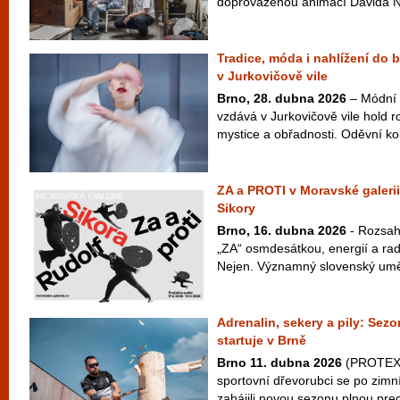
doprovázenou animací Davida Najb
Tradice, móda i nahlížení do 
v Jurkovičově vile
Brno, 28. dubna 2026
– Módní 
vzdává v Jurkovičově vile hold ro
mystice a obřadnosti. Oděvní ko
ZA a PROTI v Moravské galerii
Sikory
Brno, 16. dubna 2026
- Rozsah
„ZA“ osmdesátkou, energií a radi
Nejen. Významný slovenský uměle
Adrenalin, sekery a pily: S
startuje v Brně
Brno 11. dubna 2026
(PROTEXT)
sportovní dřevorubci se po zimn
zahájili novou sezonu plnou prec