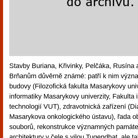
Stavby Buriana, Křivinky, Pelčáka, Rusína 
Brňanům důvěrně známé: patří k nim význa
budovy (Filozofická fakulta Masarykovy univ
informatiky Masarykovy univerzity, Fakulta
technologií VUT), zdravotnická zařízení (Di
Masarykova onkologického ústavu), řada 
souborů, rekonstrukce významných památ
architektury v čele s vilou Tugendhat, ale 