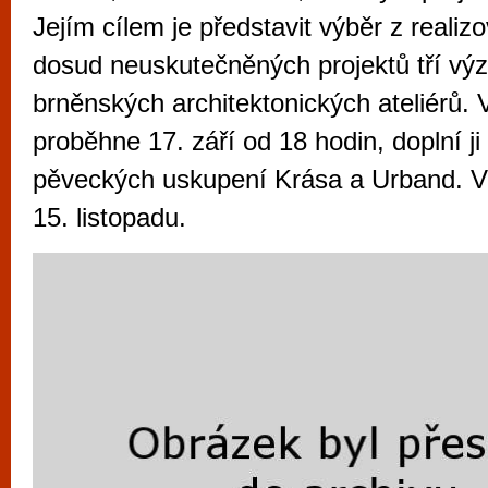
vyzkoušet různé kasinové hry. V neustál
Jejím cílem je představit výběr z realiz
metropoli naleznete širokou nabídku her o
dosud neuskutečněných projektů tří v
po moderní automaty jak pro pravidelné n
brněnských architektonických ateliérů. 
příležitostné hráče. V...
proběhne 17. září od 18 hodin, doplní j
pěveckých uskupení Krása a Urband. V
15. listopadu.