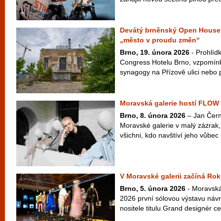
Devátý brněnský Open House 
„město v proudu změn“
Brno, 19. února 2026
- Prohlíd
Congress Hotelu Brno, vzpomínk
synagogy na Přízově ulici nebo 
Moravská galerie hostí FLOW
Brno, 8. února 2026
– Jan Čern
Moravské galerie v malý zázrak
všichni, kdo navštíví jeho vůbe
V Moravské galerii začíná Ro
Brno, 5. února 2026
- Moravská
2026 první sólovou výstavu náv
nositele titulu Grand designér 