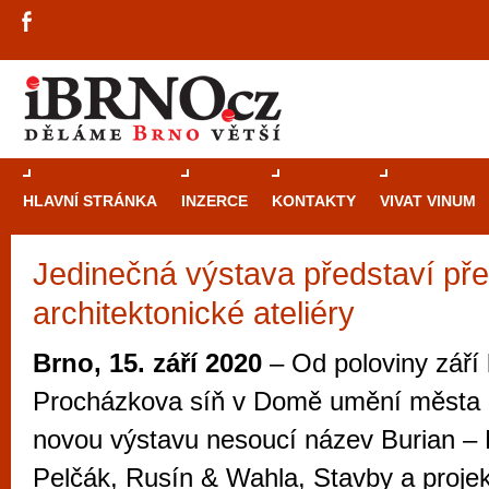
HLAVNÍ STRÁNKA
INZERCE
KONTAKTY
VIVAT VINUM
Jedinečná výstava představí př
Průvodce
kasi
architektonické ateliéry
Brně: Od rulet
automaty
Brno, 15. září 2020
– Od poloviny září
Brno je měs
Procházkova síň v Domě umění města B
zajímavé p
novou výstavu nesoucí název Burian – K
restaurace, div
Pelčák, Rusín & Wahla, Stavby a proje
Mimo jiné je ale také místem, kde si můžet