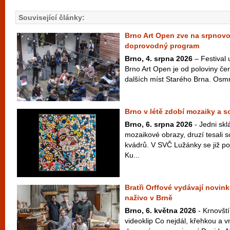
Související články:
Brno Art Open zve na srpnov
doprovodný program
Brno, 4. srpna 2026
– Festival
Brno Art Open je od poloviny čer
dalších míst Starého Brna. Osm
Brno v létě zdobí mozaiky a 
Brno, 6. srpna 2026
- Jedni skl
mozaikové obrazy, druzí tesali 
kvádrů. V SVČ Lužánky se již po
Ku...
Bratři Orffové vydávají novink
naživo v Brně
Brno, 6. května 2026
- Krnovští
videoklip Co nejdál, křehkou a v