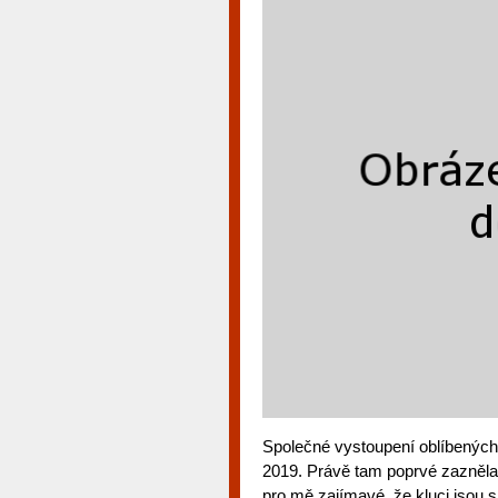
Společné vystoupení oblíbených i
2019. Právě tam poprvé zazněla 
pro mě zajímavé, že kluci jsou si