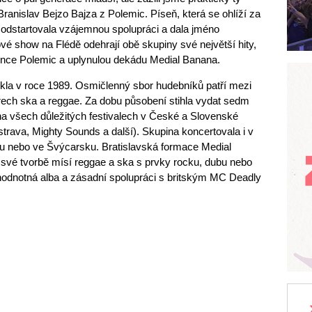
 Branislav Bejzo Bajza z Polemic. Píseň, která se ohlíží za
, odstartovala vzájemnou spolupráci a dala jméno
é show na Flédě odehrají obě skupiny své největší hity,
stence Polemic a uplynulou dekádu Medial Banana.
kla v roce 1989. Osmičlenný sbor hudebníků patří mezi
rech ska a reggae. Za dobu působení stihla vydat sedm
 na všech důležitých festivalech v České a Slovenské
trava, Mighty Sounds a další). Skupina koncertovala i v
ecku nebo ve Švýcarsku. Bratislavská formace Medial
své tvorbě mísí reggae a ska s prvky rocku, dubu nebo
ohodnotná alba a zásadní spolupráci s britským MC Deadly