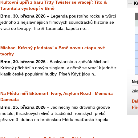
Kultovní upíři z baru Titty Twister se vracejí: Tito &
K
Tarantula vystoupí v Brně
Brno, 30. března 2026
– Legenda pouštního rocku a tvůrci
jednoho z nejslavnějších filmových soundtracků historie se
vrací do Evropy. Tito & Tarantula, kapela ne...
Michael Krásný představí v Brně novou etapu své
tvorby
Brno, 30. března 2026
- Baskytarista a zpěvák Michael
Krásný přichází s novým singlem, v němž se vrací k jedné z
klasik české populární hudby. Píseň Když jdou n...
Nej
Žád
Na Flédu míří Ektomorf, Ivory, Asylum Road i Memoria
Damnata
Dal
Brno, 25. března 2026
– Jedinečný mix drtivého groove
Při
metalu, thrashových vlivů a tradičních romských prvků
přiveze 3. dubna na brněnskou Flédu maďarská kapela ...