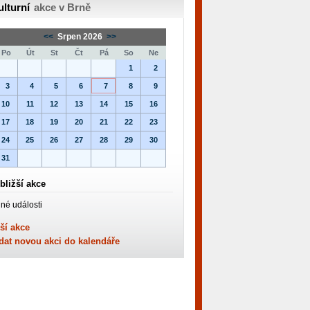
ulturní
akce v Brně
<<
Srpen 2026
>>
Po
Út
St
Čt
Pá
So
Ne
1
2
3
4
5
6
7
8
9
10
11
12
13
14
15
16
17
18
19
20
21
22
23
24
25
26
27
28
29
30
31
bližší akce
né události
ší akce
dat novou akci do kalendáře