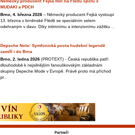
Německý producent Fejká míří na Flédu spolu s
MUDAKI a PDCH
Brno, 4. března 2026
– Německý producent Fejká vystoupí
13. března v brněnské Flédě se speciálním setem
odehraným v davu. Díky intimnímu a intenzivnímu zážitku ...
Depeche Note: Symfonická pocta hudební legendě
zamíří i do Brna
Brno, 2. ledna 2026
(PROTEXT) - Česká republika patří
dlouhodobě k nejsilnějším fanouškovským základnám
skupiny Depeche Mode v Evropě. Právě proto má příchod
pr...
Partneři