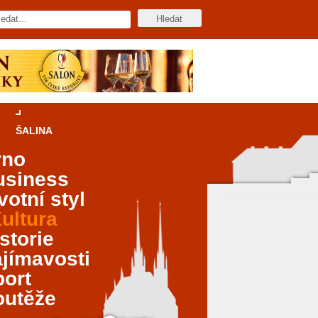
ŠALINA
rno
usiness
votní styl
ultura
storie
jímavosti
port
outěže