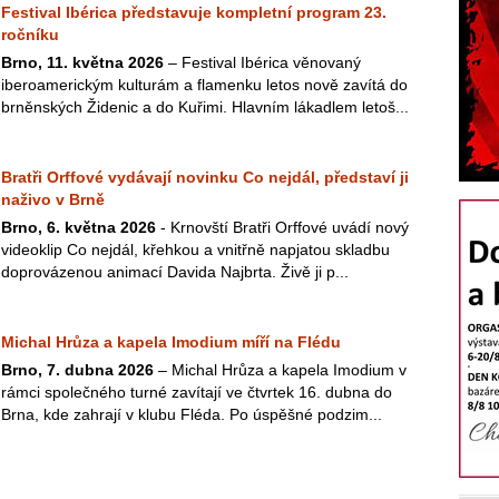
Festival Ibérica představuje kompletní program 23.
ročníku
Brno, 11. května 2026
– Festival Ibérica věnovaný
iberoamerickým kulturám a flamenku letos nově zavítá do
brněnských Židenic a do Kuřimi. Hlavním lákadlem letoš...
Bratři Orffové vydávají novinku Co nejdál, představí ji
naživo v Brně
Brno, 6. května 2026
- Krnovští Bratři Orffové uvádí nový
videoklip Co nejdál, křehkou a vnitřně napjatou skladbu
doprovázenou animací Davida Najbrta. Živě ji p...
Michal Hrůza a kapela Imodium míří na Flédu
Brno, 7. dubna 2026
– Michal Hrůza a kapela Imodium v
rámci společného turné zavítají ve čtvrtek 16. dubna do
Brna, kde zahrají v klubu Fléda. Po úspěšné podzim...