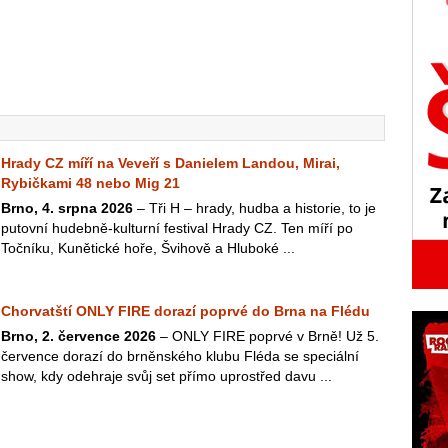
Hrady CZ míří na Veveří s Danielem Landou, Mirai,
Rybičkami 48 nebo Mig 21
Brno, 4. srpna 2026
– Tři H – hrady, hudba a historie, to je
putovní hudebně-kulturní festival Hrady CZ. Ten míří po
Točníku, Kunětické hoře, Švihově a Hluboké ...
Chorvatští ONLY FIRE dorazí poprvé do Brna na Flédu
Brno, 2. července 2026
– ONLY FIRE poprvé v Brně! Už 5.
července dorazí do brněnského klubu Fléda se speciální
show, kdy odehraje svůj set přímo uprostřed davu ...