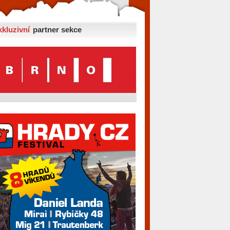
xkluzivní
partner sekce