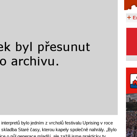
Celý článek...
E
nterpretů bylo jedním z vrcholů festivalu Uprising v roce
skladba Staré časy, kterou kapely společně nahrály. „Bylo
ce o půl generace mladší, ale zažili jsme prakticky ty