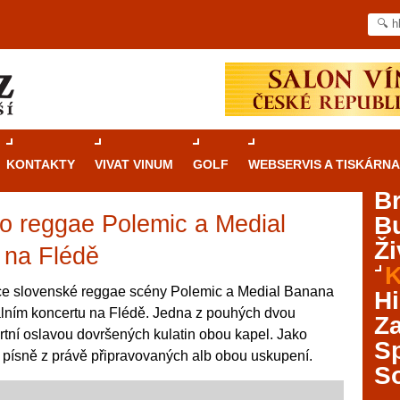
KONTAKTY
VIVAT VINUM
GOLF
WEBSERVIS A TISKÁRNA
B
o reggae Polemic a Medial
B
Průvodce
kasinovými hrami v Brně: Od
Ži
rulety po video automaty
 na Flédě
K
Brno je městem známým pro zajímavé památky, skvělé
ce slovenské reggae scény Polemic a Medial Banana
Hi
restaurace, divadla a univerzity. Mimo jiné je ale také
iálním koncertu na Flédě. Jedna z pouhých dvou
Za
místem, kde si můžete legálně a bezpečně vyzkoušet
tní oslavou dovršených kulatin obou kapel. Jako
různé kasinové hry. V neustále kvetoucí moravské
S
 písně z právě připravovaných alb obou uskupení.
metropoli naleznete širokou nabídku her od klasické
S
rulety až po moderní automaty jak pro pravidelné
ráče. V...