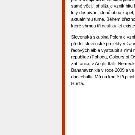
samé věci,“ přibližuje vznik hitu
léty dospívání členů obou kapel
aktuálnímu turné. Během březnov
které shrnou tři desítky let exi
Slovenská skupina Polemic vzni
přední slovenské projekty v žán
řadových alb a vystoupit s nimi
republice (Pohoda, Colours of Os
zahraničí, v Anglii, Itálii, Něm
Bananavznikla v roce 2009 a ve 
dancehallu. Má na kontě tři pln
Hunta.