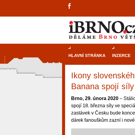
HLAVNÍ STRÁNKA
INZERCE
Ikony slovenskéh
Banana spojí síly
Brno, 29. února 2020
– Stáli
spojí 18. března síly ve spec
zastávek v Česku bude koncer
dárek fanouškům zazní i nové
návštěvníky, tak pro příležitostné h