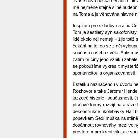
„Naše nová deska nenabízí tak z
má nejméně stejně silné hudební
na Toma a je věnována hlavně na
Inspirací pro skladby na albu Č
Tom je šestiletý syn saxofonist
lidé okolo něj nemají – žije totiž
čekání na to, co se z něj vyloup
součástí našeho světa. Autismus
zatím příčiny jeho vzniku zahal
se pokoušíme vykreslit mysterióz
spontaneitou a organizovaností,
Estetiku naznačenou v úvodu nes
Rozhovor a také Jaromír Hende
jazzové historie i současnosti
písňové formy rozvíjí parafráze
dekonstrukce ukolébavky Halí be
popěvkem Sedí muška na stěně. 
dosáhnout rovnováhy mezi volný
prostorem pro kreativitu, ale sou