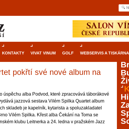
KONTAKTY
VIVAT VINUM
GOLF
WEBSERVIS A TISKÁRNA
B
rtet pokřtí své nové album na
B
Průvodce
kasinovými hrami v Brně: Od
Ži
rulety po video automaty
K
Brno je městem známým pro zajímavé památky, skvělé
o úspěchu alba Podvod, které zpracovává táborákové
Hi
restaurace, divadla a univerzity. Mimo jiné je ale také
ydává jazzová sestava Vilém Spilka Quartet album
Za
místem, kde si můžete legálně a bezpečně vyzkoušet
 skladeb je kapelník, kytarista a spoluzakladatel
různé kasinové hry. V neustále kvetoucí moravské
S
Brno Vilém Spilka. Křest alba Čekání na Toma se
metropoli naleznete širokou nabídku her od klasické
S
ěnském klubu Leitnerka a 24. ledna v pražském Jazz
rulety až po moderní automaty jak pro pravidelné
ráče. V...