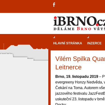
HLAVNÍ STRÁNKA
INZERCE
Vilém Spilka Qua
Leitnerce
Brno, 19. listopadu 2019
– P
evergreeny Honzy Nedvěda, v
Čekání na Toma. Autorem všech
jazzového festivalu JazzFest
uskuteční 23. listopadu v brn
návštěvníky, tak pro příležitostné h
Docku.