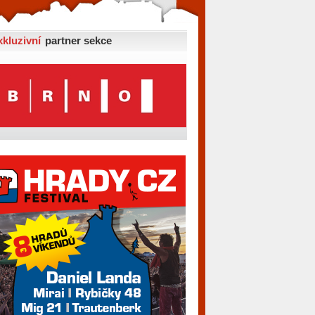
xkluzivní
partner sekce