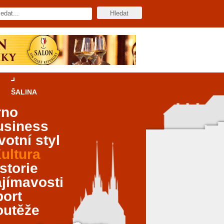
ŠALINA
rno
usiness
votní styl
ultura
storie
jímavosti
port
outěže