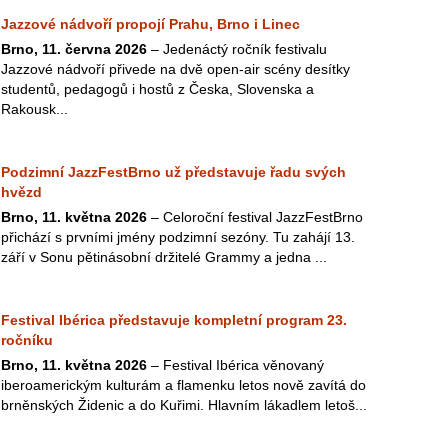
Jazzové nádvoří propojí Prahu, Brno i Linec
Brno, 11. června 2026
– Jedenáctý ročník festivalu
Jazzové nádvoří přivede na dvě open-air scény desítky
studentů, pedagogů i hostů z Česka, Slovenska a
Rakousk...
Podzimní JazzFestBrno už představuje řadu svých
hvězd
Brno, 11. května 2026
– Celoroční festival JazzFestBrno
přichází s prvními jmény podzimní sezóny. Tu zahájí 13.
září v Sonu pětinásobní držitelé Grammy a jedna ...
Festival Ibérica představuje kompletní program 23.
ročníku
Brno, 11. května 2026
– Festival Ibérica věnovaný
iberoamerickým kulturám a flamenku letos nově zavítá do
brněnských Židenic a do Kuřimi. Hlavním lákadlem letoš...