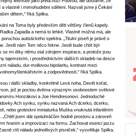
řejmý leitmotiv jako předchozí Podvod, ale doufáme, že
 a vlastně i mimohudební sdělení. Nazvali jsme ji Čekání
šim dětem,“ říká Spilka.
ekání na Toma byly především děti většiny členů kapely.
y Radka Zapadla a nemá to lehké. Vlastně možná má, ale
 s poruchou autistického spektra. „Titulní píseň je právě o
ne. Jestli nám Tom něco řekne. Jestli bude chtít být
 se mi díky němu stal zdrojem inspirace, a protože jsou
eny tajemstvím, i prostřednictvím dalších skladeb na desce
ní náladu, dur-mollovou bipolaritu, kontrast mezi
 volnomyšlenkářstvím a zodpovědností,“ říká Spilka.
ou i další skladby, konkrétně Levá noha, Devět koťat,
rson, jež je poctou dvěma výrazným osobnostem světové
, Jaromíru Honzákovi a Joe Hendresonovi. Jednoduché
 lidovky Ach synku, synku nazvaná Ach dcerko, dcerko,
lí, nebo groteskní miniaturka Muška vnuknutá infantilním
„Chtěl jsem dát spoluhráčům hodně prostoru a zároveň
m hraním a improvizací na formu. Zachovat esenci jazzu
časně ctít náladu jednotlivých písniček,“ vysvětluje Spilka.