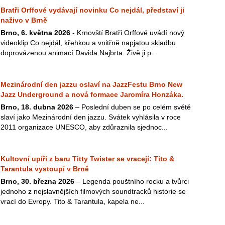
Bratři Orffové vydávají novinku Co nejdál, představí ji
naživo v Brně
Brno, 6. května 2026
- Krnovští Bratři Orffové uvádí nový
videoklip Co nejdál, křehkou a vnitřně napjatou skladbu
doprovázenou animací Davida Najbrta. Živě ji p...
Mezinárodní den jazzu oslaví na JazzFestu Brno New
Jazz Underground a nová formace Jaromíra Honzáka.
Brno, 18. dubna 2026
– Poslední duben se po celém světě
slaví jako Mezinárodní den jazzu. Svátek vyhlásila v roce
2011 organizace UNESCO, aby zdůraznila sjednoc...
Kultovní upíři z baru Titty Twister se vracejí: Tito &
Tarantula vystoupí v Brně
Brno, 30. března 2026
– Legenda pouštního rocku a tvůrci
jednoho z nejslavnějších filmových soundtracků historie se
vrací do Evropy. Tito & Tarantula, kapela ne...