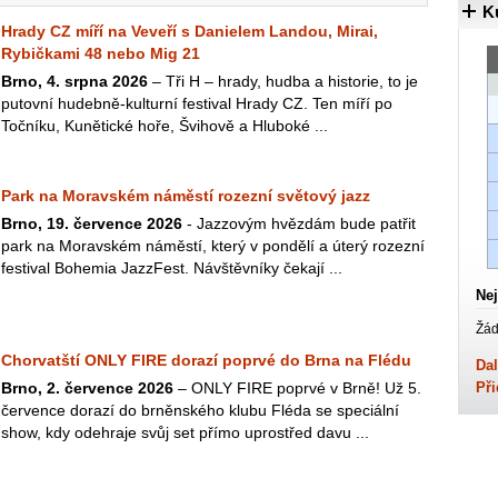
K
Hrady CZ míří na Veveří s Danielem Landou, Mirai,
Rybičkami 48 nebo Mig 21
Brno, 4. srpna 2026
– Tři H – hrady, hudba a historie, to je
putovní hudebně-kulturní festival Hrady CZ. Ten míří po
Točníku, Kunětické hoře, Švihově a Hluboké ...
Park na Moravském náměstí rozezní světový jazz
Brno, 19. července 2026
- Jazzovým hvězdám bude patřit
park na Moravském náměstí, který v pondělí a úterý rozezní
festival Bohemia JazzFest. Návštěvníky čekají ...
Nej
Žád
Chorvatští ONLY FIRE dorazí poprvé do Brna na Flédu
Dal
Brno, 2. července 2026
– ONLY FIRE poprvé v Brně! Už 5.
Při
července dorazí do brněnského klubu Fléda se speciální
show, kdy odehraje svůj set přímo uprostřed davu ...