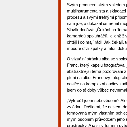
Svým producentským vhledem př
multiinstrumentalista a skladatel 
procesu a svými trefnými připo
nám jde, a dokázal usměrnit moje
Slavík dodává: „Čekání na Toma 
kamarádů spoluhráčů, jejichž ži
chtějí i co mají rádi. Jak čekají,
moudře drží zpátky a mlčí, dokud
O vizuální stránku alba se spo
Franc, který kapelu fotografoval 
abstraktnější téma pozorování ži
písní na albu. Francovy fotograf
nosiče na komplexní audiovizuál
jsem do té doby vůbec nevnímal
„Vykročil jsem sebevědomě. Ale 
zvládnu. Došlo mi, že nejsem dob
formovaná mým vlastním pohlede
mým osobním průvodcem jeho svě
prostředky. A já si s Tomem uvě