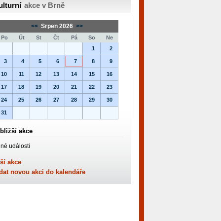
ulturní
akce v Brně
<<
Srpen 2026
>>
Po
Út
St
Čt
Pá
So
Ne
1
2
3
4
5
6
7
8
9
10
11
12
13
14
15
16
17
18
19
20
21
22
23
24
25
26
27
28
29
30
31
bližší akce
né události
ší akce
dat novou akci do kalendáře