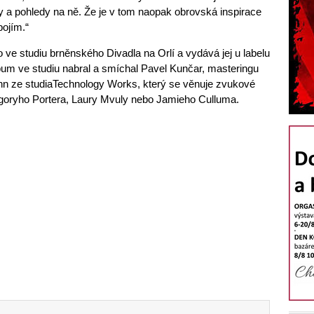
ty a pohledy na ně. Že je v tom naopak obrovská inspirace
bojím.“
 ve studiu brněnského Divadla na Orlí a vydává jej u labelu
bum ve studiu nabral a smíchal Pavel Kunčar, masteringu
n ze studiaTechnology Works, který se věnuje zvukové
egoryho Portera, Laury Mvuly nebo Jamieho Culluma.