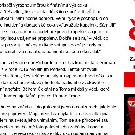
ispěl výraznou měrou k finálnímu výsledku
Jiří Slavík. „Jirka se stal důležitou součástí tvůrčího
mínkami nám hodně pomohl. Velmi rychle pochopil, o co
 intuitivní skladatelské pokusy,“uvažuje kapelník. Sám Jiří
je silná a upřímná hudební zpověď kapelníka a jeho tří
voty jsou vzájemně propojeny. Dobře se znají – vědí, co
 tak pozorují – někdy aktivně vstupují do děje, jindy se
 neucítí, že nastal čas pohnout se zase o kus dál.“
lečně s designérem Richardem Procházkou postaral Roman
již v roce 2016 pro album Podvod. Tentokrát zvolil
vota Toma, šestiletého autisty a inspirátora hned několika
ie tak opět pozvedávají hodnotu tradičního zvukového
ní artefakt.„Během Čekání na Toma mi došly věci, které
,“ komentuje tvůrčí proces Roman Franc.
hned na začátku fotografování jsem dostal strach, jak tohle
ře připraven. Moje představa byla totiž na začátku jiná –
m na svět a jeho vnímáním. Tom se ale přirozeně stal
ta a nechal mě fotografovat jeho začátky, konce a
domil, že věci okolo nás se díky okolnostem dají vnímat