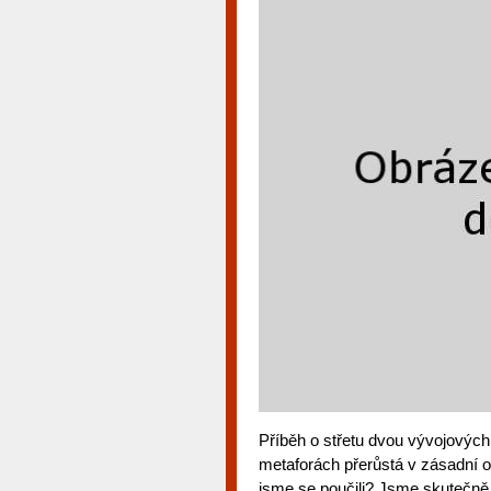
Příběh o střetu dvou vývojovýc
metaforách přerůstá v zásadní o
jsme se poučili? Jsme skutečně c