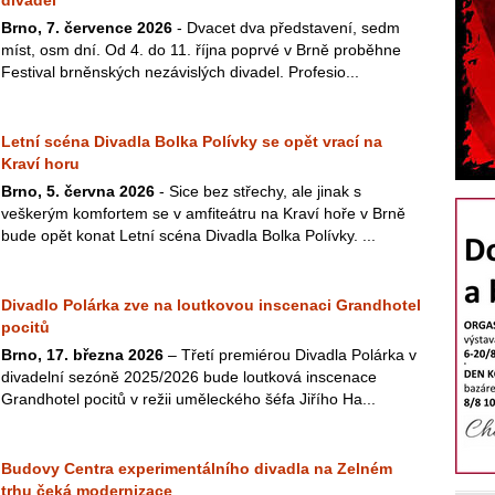
divadel
Brno, 7. července 2026
- Dvacet dva představení, sedm
míst, osm dní. Od 4. do 11. října poprvé v Brně proběhne
Festival brněnských nezávislých divadel. Profesio...
Letní scéna Divadla Bolka Polívky se opět vrací na
Kraví horu
Brno, 5. června 2026
- Sice bez střechy, ale jinak s
veškerým komfortem se v amfiteátru na Kraví hoře v Brně
bude opět konat Letní scéna Divadla Bolka Polívky. ...
Divadlo Polárka zve na loutkovou inscenaci Grandhotel
pocitů
Brno, 17. března 2026
– Třetí premiérou Divadla Polárka v
divadelní sezóně 2025/2026 bude loutková inscenace
Grandhotel pocitů v režii uměleckého šéfa Jiřího Ha...
Budovy Centra experimentálního divadla na Zelném
trhu čeká modernizace