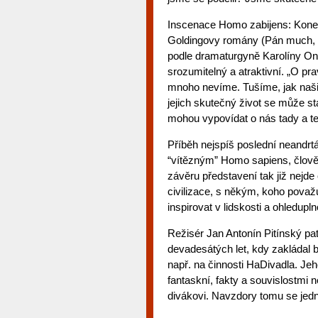
Inscenace Homo zabijens: Konec 
Goldingovy romány (Pán much, Dě
podle dramaturgyně Karolíny On
srozumitelný a atraktivní. „O 
mnoho nevíme. Tušíme, jak naši p
jejich skutečný život se může stá
mohou vypovídat o nás tady a te
Příběh nejspíš poslední neandrtá
“vítězným” Homo sapiens, člově
závěru představení tak již nejde 
civilizace, s někým, koho pova
inspirovat v lidskosti a ohleduplno
Režisér Jan Antonín Pitínský pa
devadesátých let, kdy zakládal 
např. na činnosti HaDivadla. Je
fantaskní, fakty a souvislostmi
divákovi. Navzdory tomu se jedná