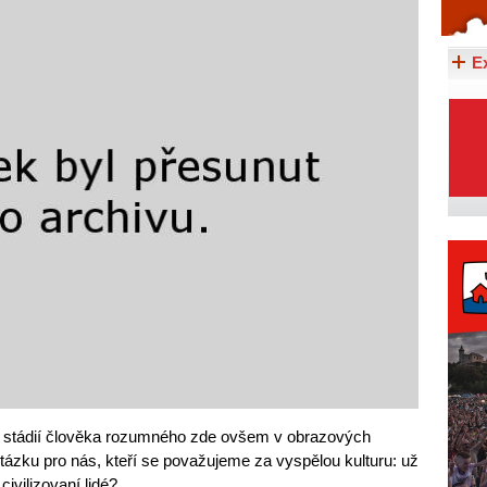
Celý článek...
E
h stádií člověka rozumného zde ovšem v obrazových
tázku pro nás, kteří se považujeme za vyspělou kulturu: už
ivilizovaní lidé?