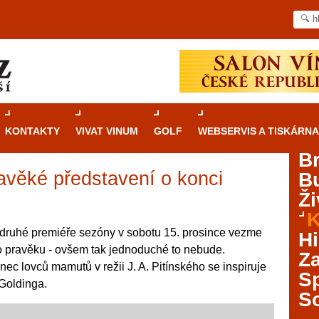
KONTAKTY
VIVAT VINUM
GOLF
WEBSERVIS A TISKÁRNA
B
avěké představení o konci
B
Průvodce
kasinovými hrami v Brně: Od
Ži
rulety po video automaty
K
Brno je městem známým pro zajímavé památky, skvělé
druhé premiéře sezóny v sobotu 15. prosince vezme
Hi
restaurace, divadla a univerzity. Mimo jiné je ale také
do pravěku - ovšem tak jednoduché to nebude.
Za
místem, kde si můžete legálně a bezpečně vyzkoušet
c lovců mamutů v režii J. A. Pitínského se inspiruje
různé kasinové hry. V neustále kvetoucí moravské
S
Goldinga.
metropoli naleznete širokou nabídku her od klasické
S
rulety až po moderní automaty jak pro pravidelné
ráče. V...