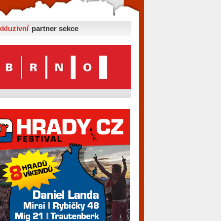
xkluzivní
partner sekce