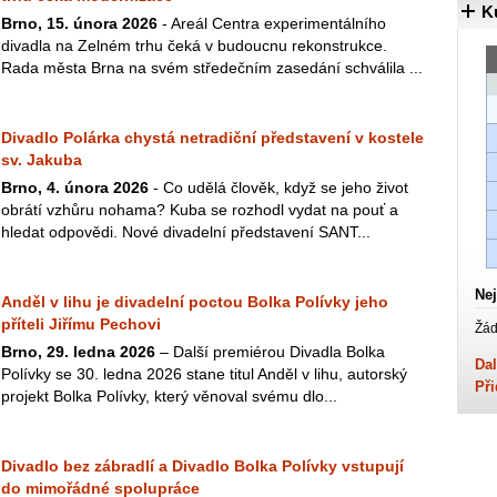
K
Brno, 15. února 2026
- Areál Centra experimentálního
divadla na Zelném trhu čeká v budoucnu rekonstrukce.
Rada města Brna na svém středečním zasedání schválila ...
Divadlo Polárka chystá netradiční představení v kostele
sv. Jakuba
Brno, 4. února 2026
- Co udělá člověk, když se jeho život
obrátí vzhůru nohama? Kuba se rozhodl vydat na pouť a
hledat odpovědi. Nové divadelní představení SANT...
Nej
Anděl v lihu je divadelní poctou Bolka Polívky jeho
příteli Jiřímu Pechovi
Žád
Brno, 29. ledna 2026
– Další premiérou Divadla Bolka
Dal
Polívky se 30. ledna 2026 stane titul Anděl v lihu, autorský
Při
projekt Bolka Polívky, který věnoval svému dlo...
Divadlo bez zábradlí a Divadlo Bolka Polívky vstupují
do mimořádné spolupráce