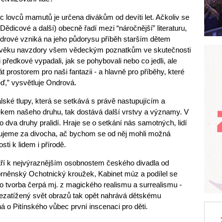
lovců mamutů je určena divákům od devíti let. Ačkoliv se
dicové a další) obecně řadí mezi “náročnější” literaturu,
drové vzniká na jeho půdorysu příběh starším dětem
pravěku navzdory všem vědeckým poznatkům ve skutečnosti
ředkové vypadali, jak se pohybovali nebo co jedli, ale
t prostorem pro naši fantazii - a hlavně pro příběhy, které
ď,” vysvětluje Ondrová.
lské tlupy, která se setkává s právě nastupujícím a
kem našeho druhu, tak dostává další vrstvy a významy. V
o dva druhy pralidí. Hraje se o setkání nás samotných, lidí
žujeme za divocha, ač bychom se od něj mohli možná
sti k lidem i přírodě.
tří k nejvýraznějším osobnostem českého divadla od
brněnský Ochotnický kroužek, Kabinet múz a podílel se
ho tvorba čerpá mj. z magického realismu a surrealismu -
 nezatížený svět obrazů tak opět nahrává dětskému
 o Pitínského vůbec první inscenaci pro děti.