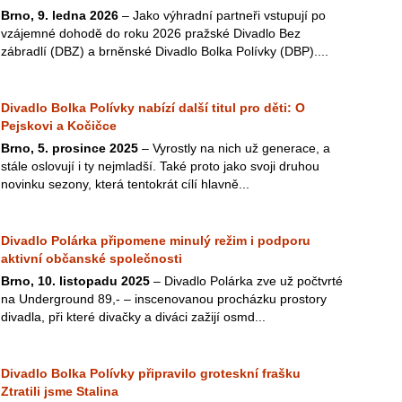
Brno, 9. ledna 2026
– Jako výhradní partneři vstupují po
vzájemné dohodě do roku 2026 pražské Divadlo Bez
zábradlí (DBZ) a brněnské Divadlo Bolka Polívky (DBP)....
Divadlo Bolka Polívky nabízí další titul pro děti: O
Pejskovi a Kočičce
Brno, 5. prosince 2025
– Vyrostly na nich už generace, a
stále oslovují i ty nejmladší. Také proto jako svoji druhou
novinku sezony, která tentokrát cílí hlavně...
Divadlo Polárka připomene minulý režim i podporu
aktivní občanské společnosti
Brno, 10. listopadu 2025
– Divadlo Polárka zve už počtvrté
na Underground 89,- – inscenovanou procházku prostory
divadla, při které divačky a diváci zažijí osmd...
Divadlo Bolka Polívky připravilo groteskní frašku
Ztratili jsme Stalina