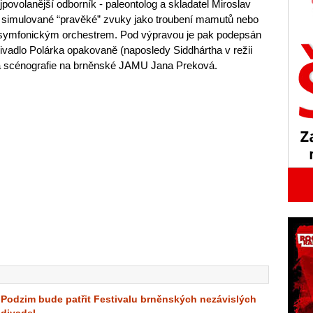
povolanější odborník - paleontolog a skladatel Miroslav
 simulované “pravěké” zvuky jako troubení mamutů nebo
e symfonickým orchestrem. Pod výpravou je pak podepsán
Divadlo Polárka opakovaně (naposledy Siddhártha v režii
a scénografie na brněnské JAMU Jana Preková.
Podzim bude patřit Festivalu brněnských nezávislých