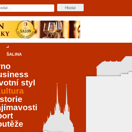
ŠALINA
rno
usiness
votní styl
ultura
storie
jímavosti
port
outěže