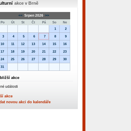
ulturní
akce v Brně
<<
Srpen 2026
>>
Po
Út
St
Čt
Pá
So
Ne
1
2
3
4
5
6
7
8
9
10
11
12
13
14
15
16
17
18
19
20
21
22
23
24
25
26
27
28
29
30
31
bližší akce
né události
ší akce
dat novou akci do kalendáře