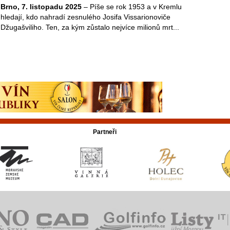
Brno, 7. listopadu 2025
– Píše se rok 1953 a v Kremlu
hledají, kdo nahradí zesnulého Josifa Vissarionoviče
Džugašviliho. Ten, za kým zůstalo nejvíce milionů mrt...
Partneři