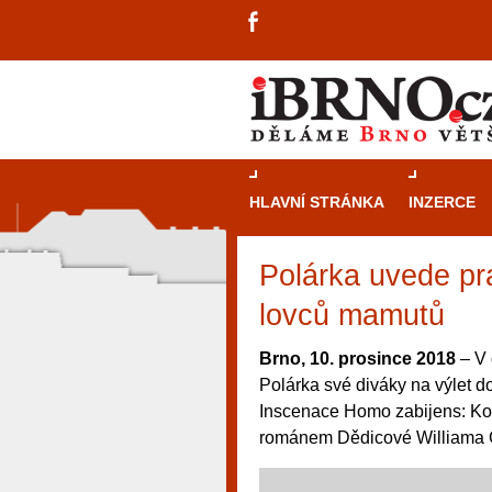
HLAVNÍ STRÁNKA
INZERCE
Polárka uvede pr
lovců mamutů
Brno, 10. prosince 2018
– V 
Polárka své diváky na výlet 
Inscenace Homo zabijens: Kone
románem Dědicové Williama 
návštěvníky, tak pro příležitostné h