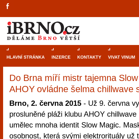
HLAVNÍ STRÁNKA
INZERCE
KONTAKTY
VIVAT VINUM
Do Brna míří mistr tajemna Slow
Průvodce
kasi
AHOY ovládne šelma chillwave 
Brně: Od rulet
automaty
Brno, 2. června 2015
- Už 9. června vy
Brno je měs
prosluněné pláži klubu AHOY chillwave
zajímavé p
umělec mnoha identit Slow Magic. Ma
restaurace, div
osobnost, která svými elektrorituály už t
Mimo jiné je ale také místem, kde si můžet