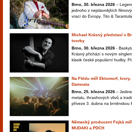
Brno, 30. března 2026
– Legend
jednoho z nejslavnějších filmový
vrací do Evropy. Tito & Tarantula
Michael Krásný představí v B
tvorby
Brno, 30. března 2026
- Baskyt
Krásný přichází s novým singlem
klasik české populární hudby. Pí
Na Flédu míří Ektomorf, Ivory
Damnata
Brno, 25. března 2026
– Jedine
metalu, thrashových vlivů a tra
přiveze 3. dubna na brněnskou 
Německý producent Fejká míří
MUDAKI a PDCH