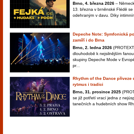
Brno, 4. března 2026
– Německý
13. března v brněnské Flédě se
odehraným v davu. Díky intimním
Depeche Note: Symfonická po
zamíří i do Brna
Brno, 2. ledna 2026
(PROTEXT) 
dlouhodobě k nejsilnějším fan
skupiny Depeche Mode v Evropě
pr...
Rhythm of the Dance přiveze 
rytmus i tradici
Brno, 31. prosince 2025
(PROTE
se již potřetí vrací jedna z nejú
tanečních a hudebních show Rhy