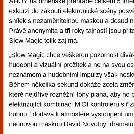
AHOY na brněnské přehradě celkem 5 interp
exkurzi do zákoutí elektronické scény posvě
snílek s nezaměnitelnou maskou a dosud n
Právě anonymita a tři roky tajností jsou přit
Slow Magic tolik zajímá.
„Slow Magic chce veškerou pozornost divá
hudební a vizuální prožitek a ne na svou o
neznámem a hudebními impulzy však nesku
Během několika sekund dokáže zcela změni
které nejdříve rozněžní tóny piana, aby ho p
elektrizující kombinací MIDI kontroleru s 
bubnu,“ dodává k atmosféře vystoupení uměl
neonovou maskou David Novotný, dramatu