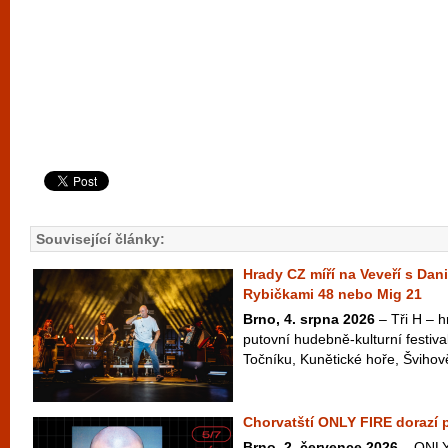
Související články:
Hrady CZ míří na Veveří s Dan
Rybičkami 48 nebo Mig 21
Brno, 4. srpna 2026
– Tři H – hr
putovní hudebně-kulturní festiva
Točníku, Kunětické hoře, Švihově
Chorvatští ONLY FIRE dorazí 
Brno, 2. července 2026
– ONLY 