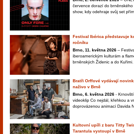
července dorazí do brněnského 
show, kdy odehraje svůj set přím
Festival Ibérica představuje 
ročníku
Brno, 11. května 2026
– Festiva
iberoamerickým kulturám a flam
brněnských Židenic a do Kuřimi.
Bratři Orffové vydávají novink
naživo v Brně
Brno, 6. května 2026
- Krnovští
videoklip Co nejdál, křehkou a v
doprovázenou animací Davida Najb
Kultovní upíři z baru Titty Twi
Tarantula vystoupí v Brně