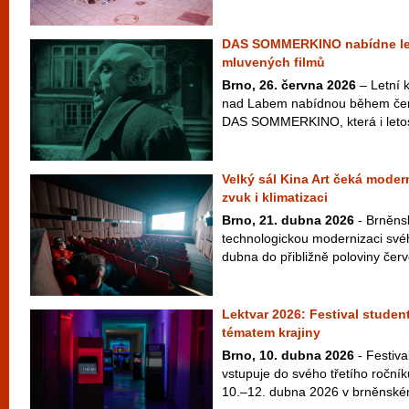
DAS SOMMERKINO nabídne le
mluvených filmů
Brno, 26. června 2026
– Letní k
nad Labem nabídnou během čer
DAS SOMMERKINO, která i letos
Velký sál Kina Art čeká moder
zvuk i klimatizaci
Brno, 21. dubna 2026
- Brněnsk
technologickou modernizaci své
dubna do přibližně poloviny červ
Lektvar 2026: Festival studen
tématem krajiny
Brno, 10. dubna 2026
- Festiva
vstupuje do svého třetího ročníku
10.–12. dubna 2026 v brněnském