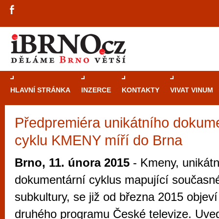
HLAVNÍ STRÁNKA
INZERCE
KONTAKTY
VIVAT VINUM
Předpremiéra unikátního dokum
Průvodce
kasi
cyklu KMENY míří do Brna
Brně: Od rulet
automaty
Brno, 11. února 2015
- Kmeny, unikátn
Brno je měs
dokumentární cyklus mapující současn
zajímavé p
subkultury, se již od března 2015 objeví
restaurace, div
druhého programu České televize. Uved
Mimo jiné je ale také místem, kde si můžet