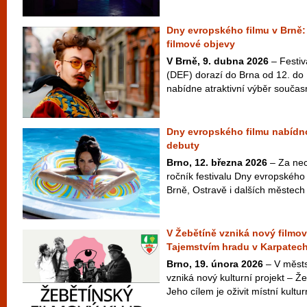
Dny evropského filmu v Brně:
filmové objevy
V Brně, 9. dubna 2026
– Festiv
(DEF) dorazí do Brna od 12. do 
nabídne atraktivní výběr součas
Dny evropského filmu nabídno
debuty
Brno, 12. března 2026
– Za nec
ročník festivalu Dny evropského 
Brně, Ostravě i dalších městech 
V Žebětíně vzniká nový filmov
Tajemstvím hradu v Karpatec
Brno, 19. února 2026
– V městs
vzniká nový kulturní projekt – Ž
Jeho cílem je oživit místní kulturn