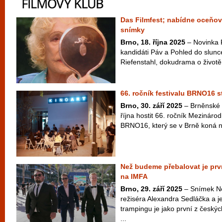
Das Filmfest; nabídne oceňova
snímky
Brno, 18. října 2025
– Novinka F
kandidáti Páv a Pohled do slunc
Riefenstahl, dokudrama o život
66. ročník festivalu BRNO16 st
Brno, 30. září 2025
– Brněnské K
října hostit 66. ročník Mezinárod
BRNO16, který se v Brně koná nep
Než budeme přebalovat je prv
na IMFA
Brno, 29. září 2025
– Snímek N
režiséra Alexandra Sedláčka a j
trampingu je jako první z český
...