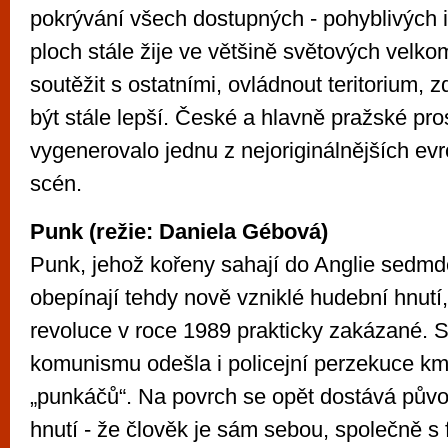
pokrývání všech dostupných - pohyblivých i
ploch stále žije ve většině světových velk
soutěžit s ostatními, ovládnout teritorium, 
být stále lepší. České a hlavně pražské pro
vygenerovalo jednu z nejoriginálnějších evro
scén.
Punk (režie: Daniela Gébová)
Punk, jehož kořeny sahají do Anglie sedmd
obepínají tehdy nově vzniklé hudební hnutí,
revoluce v roce 1989 prakticky zakázané.
komunismu odešla i policejní perzekuce 
„punkáčů“. Na povrch se opět dostává pův
hnutí - že člověk je sám sebou, společně s fi