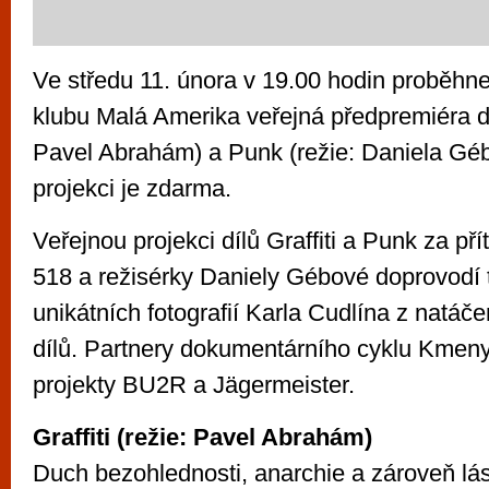
Ve středu 11. února v 19.00 hodin proběhn
klubu Malá Amerika veřejná předpremiéra dílů
Pavel Abrahám) a Punk (režie: Daniela Gé
projekci je zdarma.
Veřejnou projekci dílů Graffiti a Punk za př
518 a režisérky Daniely Gébové doprovodí 
unikátních fotografií Karla Cudlína z natáče
dílů. Partnery dokumentárního cyklu Kmen
projekty BU2R a Jägermeister.
Graffiti (režie: Pavel Abrahám)
Duch bezohlednosti, anarchie a zároveň lá