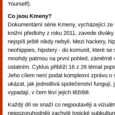
Yourself).
Co jsou Kmeny?
Dokumentární série Kmeny, vycházející ze
knižní předlohy z roku 2011, zavede diváky
nejspíš ještě nikdy nebyli. Mezi hackery, hip
neohippies, hipstery - do komunit, které se 
mnohdy patrnou na první pohled, záměrně 
ostatním. Cyklus přiblíží 16 z 26 témat pop
Jeho cílem není podat komplexní zprávu o s
ukázat, jak jednotlivá společenství fungují, j
vypadají, v čem tkví jejich těžiště.
Každý díl se snaží co nejpoutavěji a vizuál
nejpozoruhodněji zachytit typické subkulturní 