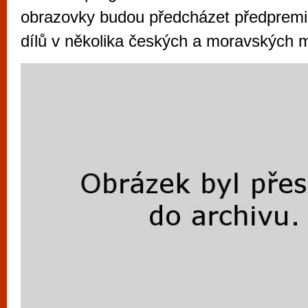
vyzkoušet různé kasinové hry. V neustál
obrazovky budou předcházet předpremié
metropoli naleznete širokou nabídku her o
dílů v několika českých a moravských 
po moderní automaty jak pro pravidelné n
příležitostné hráče. V...