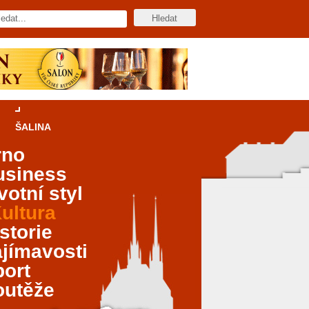
ŠALINA
rno
usiness
votní styl
ultura
storie
jímavosti
port
outěže