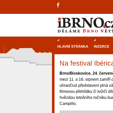
HLAVNÍ STRÁNKA
INZERCE
Na festival Ibéri
Brno/Boskovice, 24. červen
mezi 11. a 16. srpnem zamíří
uhrančivá představení plná v
filmovou přehlídku či tvůrčí d
hvězdou letošního ročníku bu
Campillo.
návštěvníky, tak pro příležitostné h