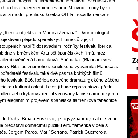
ýstavou fotografií s flamenkovou tématikou, ochutnávkami
o hned dvěma večerními fiestami. Milovníci módy by si
azar a módní přehlídku kolekcí OH la moda flamenca v
y „Ibérica objektivem Martina Zemana". Dvorní fotograf
 objektivem plejádu španělských umělců v jejich
stoupeních napříč dosavadními ročníky festivalu Ibérica.
nabídne v brněnském Artu pět španělských filmů, mezi
ailemi ověnčená flamenková „Sněhurka" (Blancanieves)
ico y Rita" od známého španělského výtvarníka Mariscala.
i pořadatelé festivalu také dvě pásma krátkých filmů
ho festivalu B16. Ibérica do svého dramaturgického záběru
rickou kulturní oblast. Letos ji bude reprezentovat přední
uillén. Jeho kytarový recitál věnovaný latinskoamerickým a
m elegantním projevem španělská flamenková tanečnice
ítá do Prahy, Brna a Boskovic, je nejvýznamnější akcí svého
e představil domácímu publiku elitu flamenka v čele s
, Jorgem Pardo, Marií Serrano, Patricií Guerrero a