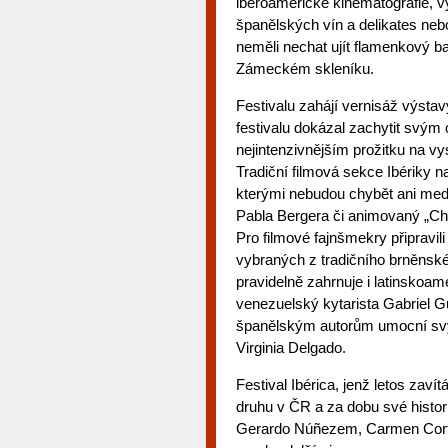
iberoamerické kinematografie, v
španělských vín a delikates neb
neměli nechat ujít flamenkový b
Zámeckém skleníku.
Festivalu zahájí vernisáž výstav
festivalu dokázal zachytit svým
nejintenzivnějším prožitku na vy
Tradiční filmová sekce Ibériky 
kterými nebudou chybět ani med
Pabla Bergera či animovaný „Ch
Pro filmové fajnšmekry připravil
vybraných z tradičního brněnské
pravidelně zahrnuje i latinskoame
venezuelský kytarista Gabriel G
španělským autorům umocní svý
Virginia Delgado.
Festival Ibérica, jenž letos zav
druhu v ČR a za dobu své histori
Gerardo Núñezem, Carmen Cortés