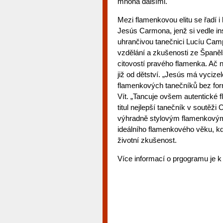
mnoha dalšími.
Mezi flamenkovou elitu se řadí i 
Jesús Carmona, jenž si vedle inst
uhrančivou tanečnici Lucíu Camp
vzdělání a zkušenosti ze Španěl
citovostí pravého flamenka. Ač 
již od dětství. „Jesús má vycize
flamenkových tanečníků bez form
Vít. „Tancuje ovšem autentické 
titul nejlepší tanečník v soutěž
výhradně stylovým flamenkovým 
ideálního flamenkového věku, kdy
životní zkušenost.
Více informací o prgogramu je k d