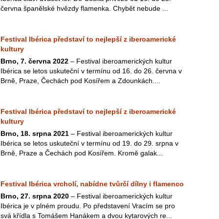
června španělské hvězdy flamenka. Chybět nebude ...
Festival Ibérica představí to nejlepší z iberoamerické
kultury
Brno, 7. června 2022
– Festival iberoamerických kultur
Ibérica se letos uskuteční v termínu od 16. do 26. června v
Brně, Praze, Čechách pod Kosířem a Zdounkách....
Festival Ibérica představí to nejlepší z iberoamerické
kultury
Brno, 18. srpna 2021
– Festival iberoamerických kultur
Ibérica se letos uskuteční v termínu od 19. do 29. srpna v
Brně, Praze a Čechách pod Kosířem. Kromě galak...
Festival Ibérica vrcholí, nabídne tvůrčí dílny i flamenco
Brno, 27. srpna 2020
– Festival iberoamerických kultur
Ibérica je v plném proudu. Po představení Vracím se pro
svá křídla s Tomášem Hanákem a dvou kytarových re...