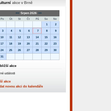
ulturní
akce v Brně
<<
Srpen 2026
>>
Po
Út
St
Čt
Pá
So
Ne
1
2
3
4
5
6
7
8
9
10
11
12
13
14
15
16
17
18
19
20
21
22
23
24
25
26
27
28
29
30
31
bližší akce
né události
ší akce
dat novou akci do kalendáře