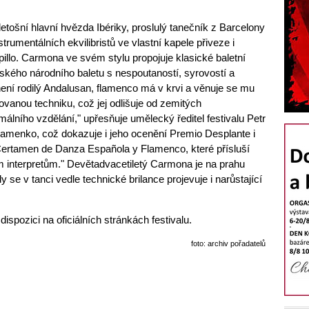
letošní hlavní hvězda Ibériky, proslulý tanečník z Barcelony
rumentálních ekvilibristů ve vlastní kapele přiveze i
illo. Carmona ve svém stylu propojuje klasické baletní
ského národního baletu s nespoutaností, syrovostí a
není rodilý Andalusan, flamenco má v krvi a věnuje se mu
lovanou techniku, což jej odlišuje od zemitých
álního vzdělání," upřesňuje umělecký ředitel festivalu Petr
flamenko, což dokazuje i jeho ocenění Premio Desplante i
i Certamen de Danza Española y Flamenco, které přísluší
interpretům." Devětadvacetiletý Carmona je na prahu
 se v tanci vedle technické brilance projevuje i narůstající
ispozici na oficiálních stránkách festivalu.
foto: archiv pořadatelů