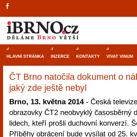
HLAVNÍ STRÁNKA
INZERCE
KONTAKTY
VIVAT VINUM
ČT Brno natočila dokument o ná
Průvodce
kasi
jaký zde ještě nebyl
Brně: Od rulet
automaty
Brno, 13. května 2014
- Česká televize
Brno je měs
obrazovky ČT2 neobvyklý časosběrný 
zajímavé p
lidech, kteří prošli duchovní konverzí. Š
restaurace, div
Příběhy obrácení bude vysílat od 25. k
Mimo jiné je ale také místem, kde si můžet