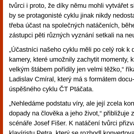
tvůrci i proto, že díky němu mohli vytvářet 
by se protagonisté cyklu jinak nikdy nedosta
třeba účast na společných natáčeních, běh
zástupci pěti různých vyznání setkali na neu
„Účastníci našeho cyklu měli po celý rok k 
kamery, které umožnily zachytit momenty, k
velkým štábem pořídily jen velmi těžko,“ řík
Ladislav Cmíral, který má s formátem docu
úspěšného cyklu ČT Ptáčata.
„Nehledáme podstatu víry, ale její zcela kon
dopady na člověka a jeho život,“ přibližuje
scénáře Josef Fišer. K natáčení tvůrci přizv
klavíristu Petra, který se rozhodl konvertov