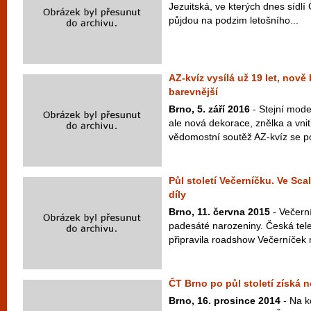
Jezuitská, ve kterých dnes sídlí
půjdou na podzim letošního...
AZ-kvíz vysílá už 19 let, nově
barevnější
Brno, 5. září 2016
- Stejní moder
ale nová dekorace, znělka a vnit
vědomostní soutěž AZ-kvíz se po
Půl století Večerníčku. Ve Sca
díly
Brno, 11. června 2015
- Večerní
padesáté narozeniny. Česká televi
připravila roadshow Večerníček n
ČT Brno po půl století získá 
Brno, 16. prosince 2014
- Na k