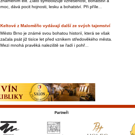
znamením elit. Zlato symbolizuje vznešenost, bohatství a
moc, dává pocit hojnosti, lesku a bohatství. Při příle...
Keltové z Maloměřic vydávají další ze svých tajemství
Město Brno je známé svou bohatou historií, která se však
začala psát již tisíce let před vznikem středověkého města.
Mezi mnohá pravěká naleziště se řadí i pohř...
Partneři