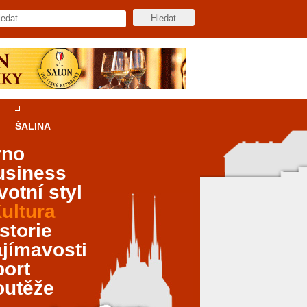
ŠALINA
rno
usiness
votní styl
ultura
storie
jímavosti
port
outěže