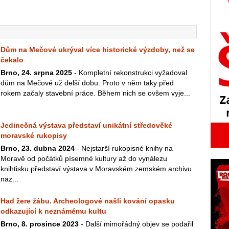
Dům na Mečové ukrýval více historické výzdoby, než se
čekalo
Brno, 24. srpna 2025
- Kompletní rekonstrukci vyžadoval
dům na Mečové už delší dobu. Proto v něm taky před
rokem začaly stavební práce. Během nich se ovšem vyje...
Jedinečná výstava představí unikátní středověké
moravské rukopisy
Brno, 23. dubna 2024
- Nejstarší rukopisné knihy na
Moravě od počátků písemné kultury až do vynálezu
knihtisku představí výstava v Moravském zemském archivu
naz...
Had žere žábu. Archeologové našli kování opasku
odkazující k neznámému kultu
Brno, 8. prosince 2023
- Další mimořádný objev se podařil