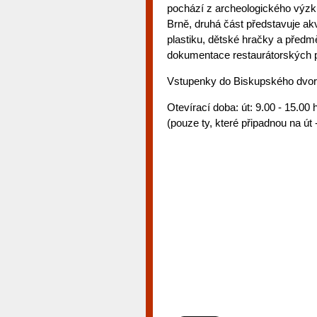
pochází z archeologického výz
Brně, druhá část představuje a
plastiku, dětské hračky a před
dokumentace restaurátorských p
Vstupenky do Biskupského dvora 
Otevírací doba: út: 9.00 - 15.00 h
(pouze ty, které připadnou na út 