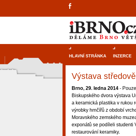
HLAVNÍ STRÁNKA
INZERCE
Výstava středově
Brno, 29. ledna 2014
- Pouze
Biskupského dvora výstava Um
a keramická plastika v rukou 
výrobky hrnčířů z období vrch
Moravského zemského muzea 
exponátů se podíleli studenti
restaurování keramiky.
návštěvníky, tak pro příležitostné h