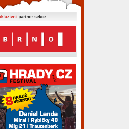
xkluzivní
partner sekce