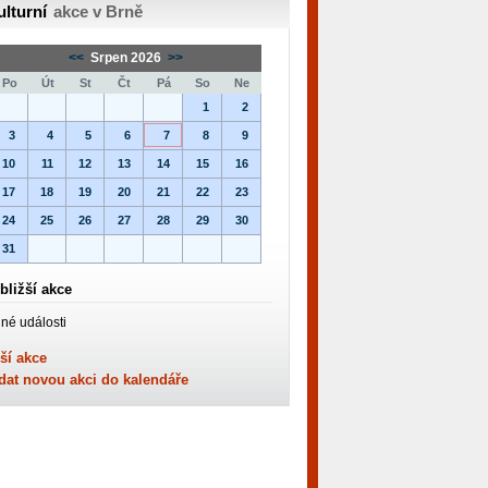
ulturní
akce v Brně
<<
Srpen 2026
>>
Po
Út
St
Čt
Pá
So
Ne
1
2
3
4
5
6
7
8
9
10
11
12
13
14
15
16
17
18
19
20
21
22
23
24
25
26
27
28
29
30
31
bližší akce
né události
ší akce
dat novou akci do kalendáře