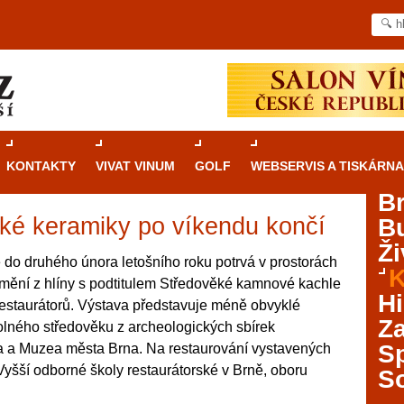
KONTAKTY
VIVAT VINUM
GOLF
WEBSERVIS A TISKÁRNA
B
ké keramiky po víkendu končí
B
Průvodce
kasinovými hrami v Brně: Od
Ži
rulety po video automaty
 do druhého února letošního roku potrvá v prostorách
K
ění z hlíny s podtitulem Středověké kamnové kachle
Brno je městem známým pro zajímavé památky, skvělé
Hi
restaurátorů. Výstava představuje méně obvyklé
restaurace, divadla a univerzity. Mimo jiné je ale také
Za
olného středověku z archeologických sbírek
místem, kde si můžete legálně a bezpečně vyzkoušet
různé kasinové hry. V neustále kvetoucí moravské
S
a Muzea města Brna. Na restaurování vystavených
metropoli naleznete širokou nabídku her od klasické
 Vyšší odborné školy restaurátorské v Brně, oboru
S
rulety až po moderní automaty jak pro pravidelné
ráče. V...