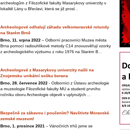
archeologům z Filozofické fakulty Masarykovy univerzity v
lokalitě Lány u Břeclavi, která se již prosl...
Archeologové odhalují záhadu velkomoravské rotundy
na Starém Brně
Brno, 11. srpna 2022
– Odborní pracovníci Muzea města
Brna pomocí radiouhlíkové metody C14 znovuověřují vzorky
z archeologického výzkumu z roku 1976 na Starém B...
Archeologové z Masarykovy univerzity našli na
Znojemsku unikátní sošku berana
Brno, 28. července 2022
- Odborníci z Ústavu archeologie
a muzeologie Filozofické fakulty MU a studenti prvního
ročníku oboru Archeologie objevili v uplynulých ...
Bezpečně za zábavou i poučením? Navštivte Moravské
zemské muzeum!
Brno, 1. prosince 2021
– Vánočních trhů jsme se